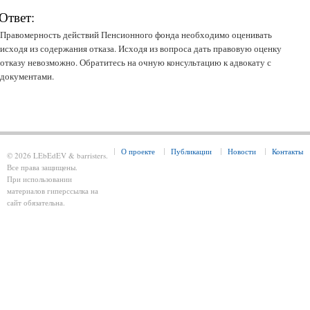
Ответ:
Правомерность действий Пенсионного фонда необходимо оценивать
исходя из содержания отказа. Исходя из вопроса дать правовую оценку
отказу невозможно. Обратитесь на очную консультацию к адвокату с
документами.
О проекте
Публикации
Новости
Контакты
© 2026 LEbEdEV & barristers.
Все права защищены.
При использовании
материалов гиперссылка на
сайт обязательна.