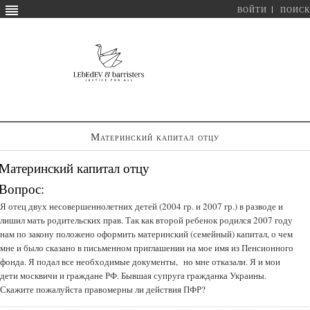
ВОЙТИ
ПОИСК
Материнский капитал отцу
Материнский капитал отцу
Вопрос:
Я отец двух несовершеннолетних детей (2004 гр. и 2007 гр.) в разводе и
лишил мать родительских прав. Так как второй ребенок родился 2007 году
нам по закону положено оформить материнский (семейный) капитал, о чем
мне и было сказано в письменном приглашении на мое имя из Пенсионного
фонда. Я подал все необходимые документы, но мне отказали. Я и мои
дети москвичи и граждане РФ. Бывшая супруга гражданка Украины.
Скажите пожалуйста правомерны ли действия ПФР?