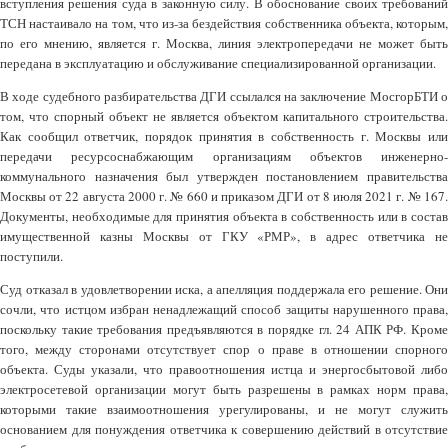
вступления решения суда в законную силу. В обоснование своих требований
ТСН настаивало на том, что из-за бездействия собственника объекта, которым,
по его мнению, является г. Москва, линия электропередачи не может быть
передана в эксплуатацию и обслуживание специализированной организации.
В ходе судебного разбирательства ДГИ ссылался на заключение МосгорБТИ о
том, что спорный объект не является объектом капитального строительства.
Как сообщил ответчик, порядок принятия в собственность г. Москвы или
передачи ресурсоснабжающим организациям объектов инженерно-
коммунального назначения был утвержден постановлением правительства
Москвы от 22 августа 2000 г. № 660 и приказом ДГИ от 8 июля 2021 г. № 167.
Документы, необходимые для принятия объекта в собственность или в состав
имущественной казны Москвы от ГКУ «РМР», в адрес ответчика не
поступили.
Суд отказал в удовлетворении иска, а апелляция поддержала его решение. Они
сочли, что истцом избран ненадлежащий способ защиты нарушенного права,
поскольку такие требования предъявляются в порядке гл. 24 АПК РФ. Кроме
того, между сторонами отсутствует спор о праве в отношении спорного
объекта. Суды указали, что правоотношения истца и энергосбытовой либо
электросетевой организации могут быть разрешены в рамках норм права,
которыми такие взаимоотношения урегулированы, и не могут служить
основанием для понуждения ответчика к совершению действий в отсутствие