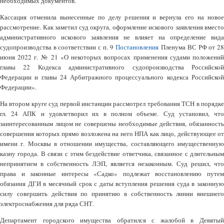
необходимых документов.
Кассация отменила вынесенные по делу решения и вернула его на новое
рассмотрение. Как заметил суд округа, оформление искового заявления вместо
административного искового заявления не влияет на определение вида
судопроизводства в соответствии с п. 9
Постановления
Пленума ВС РФ от 2
июня 2022 г. № 21 «О некоторых вопросах применения судами положений
главы 22 Кодекса административного судопроизводства Российской
Федерации и главы 24 Арбитражного процессуального кодекса Российской
Федерации».
На втором круге суд первой инстанции рассмотрел требования ТСН в порядке
гл. 24 АПК и удовлетворил их в полном объеме. Суд установил, что
заинтересованным лицом не совершены необходимые действия, обязанность
совершения которых прямо возложена на него НПА как лицо, действующее от
имени г. Москвы в отношении имущества, составляющего имущественную
казну города. В связи с этим бездействие ответчика, связанное с длительным
непринятием в собственность ЛЭП, является незаконным. Суд решил, что
права и законные интересы «Садко» подлежат восстановлению путем
обязания ДГИ в месячный срок с даты вступления решения суда в законную
силу совершить действия по принятию в собственность линии внешнего
электроснабжения для ряда СНТ.
Департамент городского имущества обратился с жалобой в Девятый