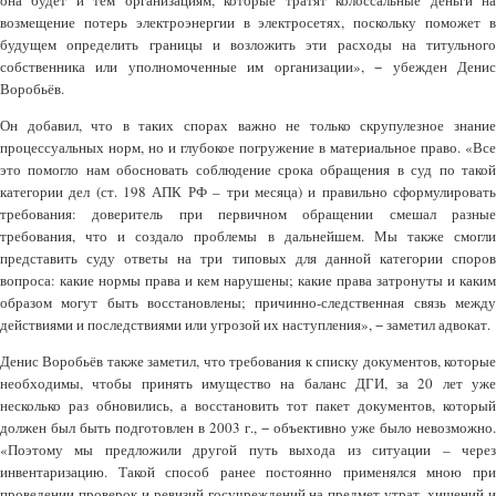
она будет и тем организациям, которые тратят колоссальные деньги на
возмещение потерь электроэнергии в электросетях, поскольку поможет в
будущем определить границы и возложить эти расходы на титульного
собственника или уполномоченные им организации», − убежден Денис
Воробьёв.
Он добавил, что в таких спорах важно не только скрупулезное знание
процессуальных норм, но и глубокое погружение в материальное право. «Все
это помогло нам обосновать соблюдение срока обращения в суд по такой
категории дел (ст. 198 АПК РФ – три месяца) и правильно сформулировать
требования: доверитель при первичном обращении смешал разные
требования, что и создало проблемы в дальнейшем. Мы также смогли
представить суду ответы на три типовых для данной категории споров
вопроса: какие нормы права и кем нарушены; какие права затронуты и каким
образом могут быть восстановлены; причинно-следственная связь между
действиями и последствиями или угрозой их наступления», − заметил адвокат.
Денис Воробьёв также заметил, что требования к списку документов, которые
необходимы, чтобы принять имущество на баланс ДГИ, за 20 лет уже
несколько раз обновились, а восстановить тот пакет документов, который
должен был быть подготовлен в 2003 г., − объективно уже было невозможно.
«Поэтому мы предложили другой путь выхода из ситуации – через
инвентаризацию. Такой способ ранее постоянно применялся мною при
проведении проверок и ревизий госучреждений на предмет утрат, хищений и