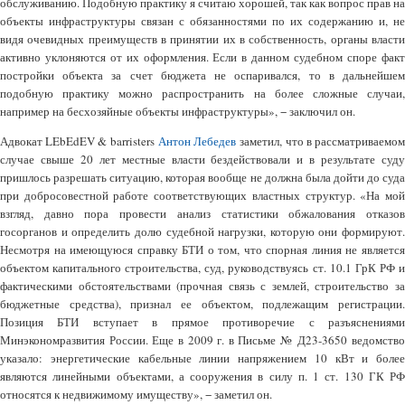
обслуживанию. Подобную практику я считаю хорошей, так как вопрос прав на
объекты инфраструктуры связан с обязанностями по их содержанию и, не
видя очевидных преимуществ в принятии их в собственность, органы власти
активно уклоняются от их оформления. Если в данном судебном споре факт
постройки объекта за счет бюджета не оспаривался, то в дальнейшем
подобную практику можно распространить на более сложные случаи,
например на бесхозяйные объекты инфраструктуры», − заключил он.
Адвокат LEbEdEV & barristers
Антон Лебедев
заметил, что в рассматриваемо
случае свыше 20 лет местные власти бездействовали и в результате суду
пришлось разрешать ситуацию, которая вообще не должна была дойти до суда
при добросовестной работе соответствующих властных структур. «На мой
взгляд, давно пора провести анализ статистики обжалования отказов
госорганов и определить долю судебной нагрузки, которую они формируют.
Несмотря на имеющуюся справку БТИ о том, что спорная линия не является
объектом капитального строительства, суд, руководствуясь ст. 10.1 ГрК РФ и
фактическими обстоятельствами (прочная связь с землей, строительство за
бюджетные средства), признал ее объектом, подлежащим регистрации.
Позиция БТИ вступает в прямое противоречие с разъяснениями
Минэкономразвития России. Еще в 2009 г. в Письме № Д23-3650 ведомство
указало: энергетические кабельные линии напряжением 10 кВт и более
являются линейными объектами, а сооружения в силу п. 1 ст. 130 ГК РФ
относятся к недвижимому имуществу», − заметил он.