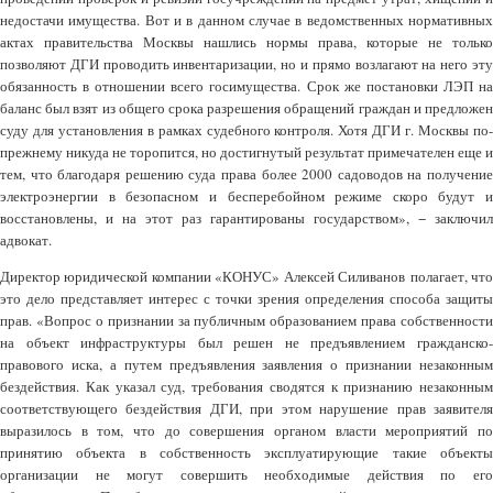
недостачи имущества. Вот и в данном случае в ведомственных нормативных
актах правительства Москвы нашлись нормы права, которые не только
позволяют ДГИ проводить инвентаризации, но и прямо возлагают на него эту
обязанность в отношении всего госимущества. Срок же постановки ЛЭП на
баланс был взят из общего срока разрешения обращений граждан и предложен
суду для установления в рамках судебного контроля. Хотя ДГИ г. Москвы по-
прежнему никуда не торопится, но достигнутый результат примечателен еще и
тем, что благодаря решению суда права более 2000 садоводов на получение
электроэнергии в безопасном и бесперебойном режиме скоро будут и
восстановлены, и на этот раз гарантированы государством», − заключил
адвокат.
Директор юридической компании «КОНУС» Алексей Силиванов полагает, что
это дело представляет интерес с точки зрения определения способа защиты
прав. «Вопрос о признании за публичным образованием права собственности
на объект инфраструктуры был решен не предъявлением гражданско-
правового иска, а путем предъявления заявления о признании незаконным
бездействия. Как указал суд, требования сводятся к признанию незаконным
соответствующего бездействия ДГИ, при этом нарушение прав заявителя
выразилось в том, что до совершения органом власти мероприятий по
принятию объекта в собственность эксплуатирующие такие объекты
организации не могут совершить необходимые действия по его