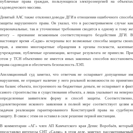
публичные права граждан, пользующихся электроэнергией на объектах
садоводческого массива.
Девятый ААС также отклонил доводы ДГИ в отношении ошибочного способа
защиты нарушенного права. Он указал, что в рассматриваемом случае как
первоначальные, так и уточненные требования сводятся к одному и тому же
итогу – признание незаконным соответствующего бездействия ДГИ. В
настоящее время «Садко» исчерпаны все возможные способы защиты своих
прав, а именно многократные обращения в органы госвласти, казенные
учреждения, публичные организации, которые результата не принесли. При
этом у ТСН объективно не имеется иных законных способов восстановить
права садоводов и обеспечить безопасность ЛЭП.
Апелляционный суд заметил, что ответчик не оспаривает допущенные им
нарушения, не отрицает наличие у него реальной возможности по принятию
на баланс объекта, построенного на бюджетные деньги, не оспаривает и факт
самого строительства и существования объекта, а лишь указывает на неверно
определенные заявителем форму и способ защиты. Соответственно,
удовлетворение искового заявления в полной мере соответствует целям и
задачам реализации гарантированного Конституцией права на судебную
защиту. В связи с этим он оставил в силе решение первой инстанции.
В комментарии «АГ» член АП Камчатского края Денис Воробьёв, который
представлял интересы СНТ «Садко» в этом деле, заметил: рассматриваемый