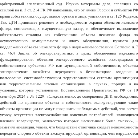
арбитражный апелляционный суд. Изучив материалы дела, апелляция со
ссылкой на п. 3 ст. 214 ГК РФ напомнила, что от имени России и субъектов РФ
права собственника осуществляют органы и лица, указанные в ст. 125 Кодекса.
Так, ДГИ принимает решение о необходимости охраны объектов нежилого
фонда, составляющих имущественную казну, и обеспечивает выполнение
обязательств столицы как собственника объекта нежилого фонда по
осуществлению коммунального и иного обслуживания, нужного для
поддержания объекта нежилого фонда в надлежащем состоянии. Согласно п. 7
ст. 46.4 Закона об электроэнергетике, в целях обеспечения надежного
функционирования объектов электросетевого хозяйства, находящихся в
собственности субъектов РФ или муниципальной собственности, объекты
электросетевого хозяйства передаются в безвозмездное владение и
пользование системообразующим территориальным сетевым организациям
или территориальным сетевым организациям в случаях, порядке и на
условиях, которые установлены Постановлением Правительства РФ от 10
сентября 2024 г. № 1229. «Следовательно, до совершения ДГИ необходимых
действий по принятию объекта в собственность эксплуатирующие такие
объекты организации не могут совершить необходимых действий, что влечет
угрозу отсутствия электроснабжения конечных потребителей, являющихся
членами товариществ, количество которых насчитывает более тысячи», −
заметила апелляция, указав, что бездействие ответчика создает невозможность
передачи спорного объекта эксплуатирующей организации, чем нарушаются