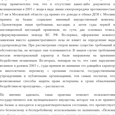
спор примечателен тем, что в отсутствие каких-либо документов о
возникновении в 2003 г. вещи в виде линии электропередачи протяженностью
15 км в Московской области суд принял его доводы и обязал ДГИ г. Москвы
принять на баланс социально значимый имущественный комплекс.
«Удовлетворив наши требования, кассация, а затем суды первой и
апелляционной инстанций применили, по сути, два основных тезиса,
сформулированных некогда ВС РФ. Во-первых, оформление искового
заявления вместо административного иска не влияет на определение вида
судопроизводства. При рассмотрении споров важны существо требований и
обстоятельства, на которых они основываются. В нашем случае требования
носили нематериальный характер и были направлены на признание
бездействия незаконным. Во-вторых, невзирая на то, что само нарушение
возникло в далеком 2003 г., суды приняли во внимание его длящийся характер
и многолетнюю переписку с органами госвласти, государственными
учреждениями и публичными организациями, тем самым посчитав, что
всевозможные способы защиты права исчерпаны и сроки обжалования
бездействия не пропущены», − рассказал он.
По мнению адвоката, такая практика поможет пользователям
государственного или муниципального имущества, которое так и не принято
на баланс и находится в неудовлетворительном состоянии, что препятствует
его безопасному и бесперебойному использованию по назначению. «Полезна