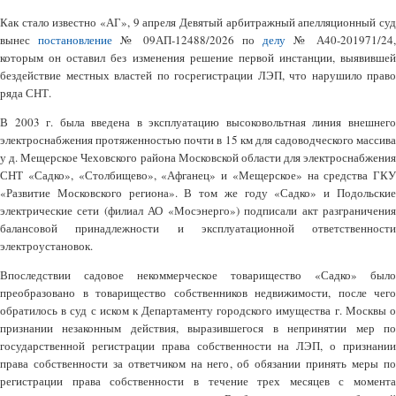
Как стало известно «АГ», 9 апреля Девятый арбитражный апелляционный суд
вынес
постановление
№ 09АП-12488/2026 по
делу
№ А40-201971/24
которым он оставил без изменения решение первой инстанции, выявившей
бездействие местных властей по госрегистрации ЛЭП, что нарушило право
ряда СНТ.
В 2003 г. была введена в эксплуатацию высоковольтная линия внешнего
электроснабжения протяженностью почти в 15 км для садоводческого массива
у д. Мещерское Чеховского района Московской области для электроснабжения
СНТ «Садко», «Столбищево», «Афганец» и «Мещерское» на средства ГКУ
«Развитие Московского региона». В том же году «Садко» и Подольские
электрические сети (филиал АО «Мосэнерго») подписали акт разграничения
балансовой принадлежности и эксплуатационной ответственности
электроустановок.
Впоследствии садовое некоммерческое товарищество «Садко» было
преобразовано в товарищество собственников недвижимости, после чего
обратилось в суд с иском к Департаменту городского имущества г. Москвы о
признании незаконным действия, выразившегося в непринятии мер по
государственной регистрации права собственности на ЛЭП, о признании
права собственности за ответчиком на него, об обязании принять меры по
регистрации права собственности в течение трех месяцев с момента