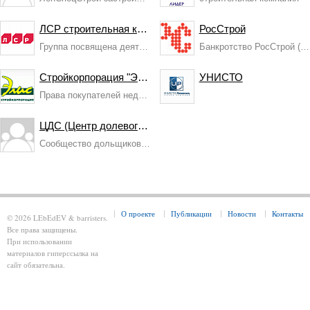
ЛСР строительная компания
РосСтрой
Группа посвящена деятельности компании ЛСР и компа...
Банкротство РосСтрой (дочки СУ-155)
Стройкорпорация "Элис"
УНИСТО
Права покупателей недвижимости Стройкорпорации &qu...
ЦДС (Центр долевого строительства)
Сообщество дольщиков (пайщиков) ЦДС
О проекте
Публикации
Новости
Контакты
© 2026 LEbEdEV & barristers.
Все права защищены.
При использовании
материалов гиперссылка на
сайт обязательна.