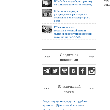
ВС обобщил судебную практику
доку
по самовольному строительству
КС пояснил порядок
распределения расходов на
отопление в многоквартирном
доме
КС напомнил, что
восстановительный ремонт
является приоритетной формой
возмещения по ОСАГО
Следите за
новостями
Юридический
форум
Раздел имущества супругов: судебная
практика...
(
Гражданский процесс
)
11-я Красноармейская 7: аммиак и все, все,