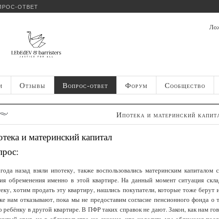
ПРОС-ОТВЕТ
Лож
и
Отзывы
Вопрос-ответ
Форум
Сообщество
Ипотека и материнский капит
тека и материнский капитал
прос:
года назад взяли ипотеку, также воспользовались материнским капиталом с
ия обременения именно в этой квартире. На данный момент ситуация скла
еку, хотим продать эту квартиру, нашлись покупатели, которые тоже берут 
ке нам отказывают, пока мы не предоставим согласие пенсионного фонда о 
 ребёнку в другой квартире. В ПФР таких справок не дают. Закон, как нам го