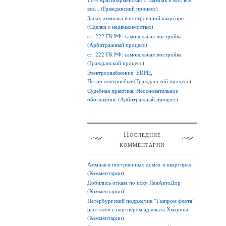
все...
(
Гражданский процесс
)
Запах аммиака в построенной квартире
(
Сделки с недвижимостью
)
ст. 222 ГК РФ: самовольная постройка
(
Арбитражный процесс
)
ст. 222 ГК РФ: самовольная постройка
(
Гражданский процесс
)
Электроснабжение: ЕИРЦ,
Петроэлектросбыт
(
Гражданский процесс
)
Судебная практика: Неосновательное
обогащение
(
Арбитражный процесс
)
Последние
комментарии
Аммиак в построенных домах и квартирах
(
Комментарии
)
Добились отказа по иску ЛенАвтоДор
(
Комментарии
)
Петербургский подрядчик "Газпром флота"
расстался с партнёром адвоката Хмарина
(
Комментарии
)