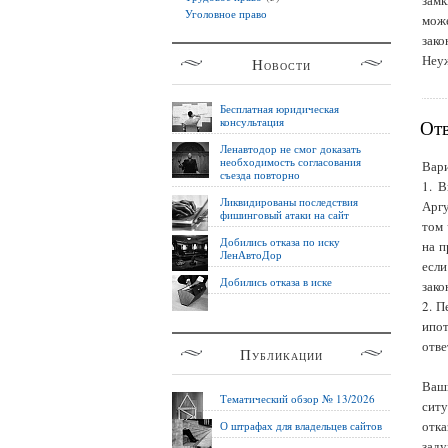
замк
Уголовное право
може
зако
Неуж
Новости
Бесплатная юридическая
консультация
Отв
Ленавтодор не смог доказать
необходимость согласования
Вари
съезда повторно
1. В
Ликвидированы последствия
Аргу
фишинговый атаки на сайт
том 
Добились отказа по иску
на п
ЛенАвтоДор
если
Добились отказа в иске
зако
2. П
ипо
отве
Публикации
Ваш
Тематический обзор № 13/2026
ситу
отка
О штрафах для владельцев сайтов
заду