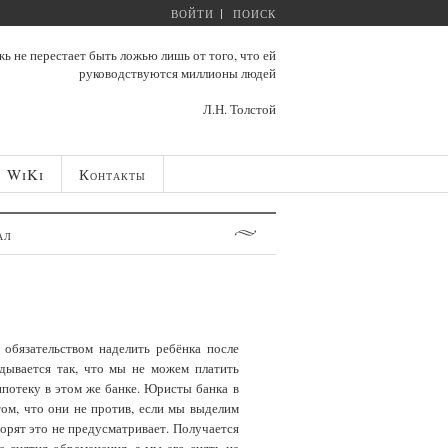
ВОЙТИ
ПОИСК
ь не перестает быть ложью лишь от того, что ей
руководствуются миллионы людей
Л.Н. Толстой
WiKi
Контакты
ал
 обязательством наделить ребёнка после
дывается так, что мы не можем платить
ипотеку в этом же банке. Юристы банка в
том, что они не против, если мы выделим
ворят это не предусматривает. Получается