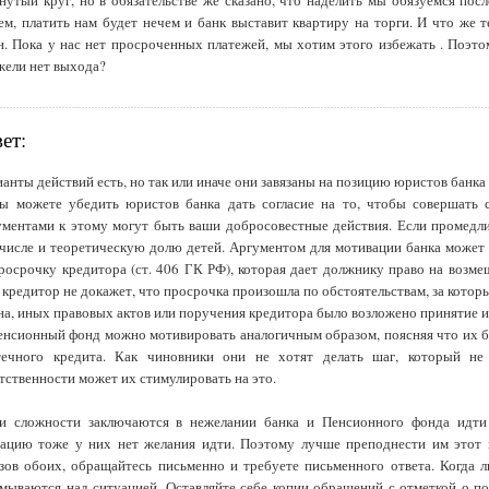
нутый круг, но в обязательстве же сказано, что наделить мы обязуемся посл
м, платить нам будет нечем и банк выставит квартиру на торги. И что же 
н. Пока у нас нет просроченных платежей, мы хотим этого избежать . Поэто
ели нет выхода?
ет:
анты действий есть, но так или иначе они завязаны на позицию юристов банка
ы можете убедить юристов банка дать согласие на то, чтобы совершать с
ментами к этому могут быть ваши добросовестные действия. Если промедли
числе и теоретическую долю детей. Аргументом для мотивации банка может
росрочку кредитора (ст. 406 ГК РФ), которая дает должнику право на возм
 кредитор не докажет, что просрочка произошла по обстоятельствам, за которые
на, иных правовых актов или поручения кредитора было возложено принятие и
енсионный фонд можно мотивировать аналогичным образом, поясняя что их б
течного кредита. Как чиновники они не хотят делать шаг, который не
тственности может их стимулировать на это.
и сложности заключаются в нежелании банка и Пенсионного фонда идти в
ацию тоже у них нет желания идти. Поэтому лучше преподнести им этот в
зов обоих, обращайтесь письменно и требуете письменного ответа. Когда 
мываются над ситуацией. Оставляйте себе копии обращений с отметкой о по