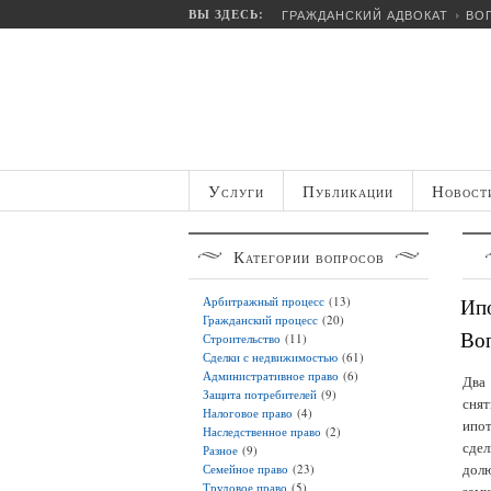
ВЫ ЗДЕСЬ:
ГРАЖДАНСКИЙ АДВОКАТ
ВО
Услуги
Публикации
Новост
Категории
вопросов
Ипо
Арбитражный процесс
(13)
Гражданский процесс
(20)
Во
Строительство
(11)
Сделки с недвижимостью
(61)
Административное право
(6)
Два 
Защита потребителей
(9)
снят
Налоговое право
(4)
ипот
Наследственное право
(2)
сдел
Разное
(9)
долю
Семейное право
(23)
Трудовое право
(5)