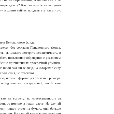
е снятия обременения, а мы его снять не
теперь делать? Как поступить не нарушая
му и хотим сейчас продать эту квартиру.
 или Пенсионного фонда.
делку без согласия Пенсионного фонда.
ть, вы можете потерять недвижимость, в
 быть письменное обращение с указанием
ещение причиненных просрочкой убытков,
 ни он сам, ни те лица, на которых в силу
сполнения, не отвечают.
ездействие сформирует убытки в размере
 предусмотрен инструкцией, но боязнь
ам на встречу, но ответственность за
опрос именно в таком свете. На случай
люди пишут ответ на бумаге, они больше
лучении. На случай возможного суда эти