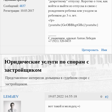
"декретному" отпуску. Коротко о том, как
войти и выйти из отпуска в связи с
Сообщений:
4837
рождением ребенка или уходом за
Регистрация:
10.03.2017
ребенком до 3-х лет.
</p>
{youtube}GoOBBhgtGHs{/youtube}
--------
С уважением, адвокат Антон Лебедев
+7 (921) 320-0433
Цитировать
Имя
Юридические услуги по спорам с
застройщиком
Представление интересов дольщика в судебном споре с
застройщиком.
LEbEdEV
19.07.2022 14:55:18
0
#2
Представление интересов в судах общей юрисдикции;
Взыскание задолженности;
вот такой я молодец =)
Регистрация права собственности в судебном порядке;