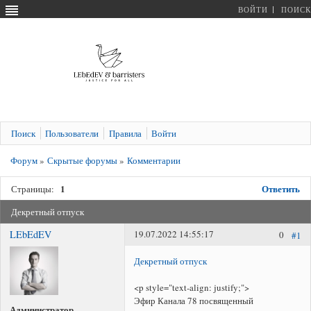
ВОЙТИ
ПОИСК
Поиск
Пользователи
Правила
Войти
Форум
»
Скрытые форумы
»
Комментарии
1
Ответить
Страницы:
Декретный отпуск
LEbEdEV
19.07.2022 14:55:17
0
#1
Декретный отпуск
<p style="text-align: justify;">
Эфир Канала 78 посвященный
Администратор