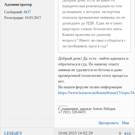
Администратор
юридическая рекомендация по тем
дольщикам, у которых экспертиза
Сообщений:
4837
показала превышение аммиака, но не
Регистрация:
10.03.2017
дошедшее до ПДК. Едва ли в таких
квартирах сильно безопаснее жить.
Какова практика по данному
вопросу? Имеет ли смысл общаться с
застройщиком, идти в суд?
Добрый день! Да, есть - найти адвоката и
обратиться в суд. По нашему опыту
аммиак не удаляется из бетона и даже
проверенной технологии этого процесса
нет.
На нашем форуме полно информации
https://www.lawnow.ru/forum/forum17/topic54
--------
С уважением, адвокат Антон Лебедев
+7 (921) 320-0433
Цитировать
Имя
LEbEdEV
10.06.2023 14:02:29
0
#10