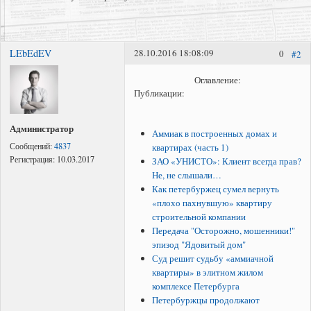
LEbEdEV
28.10.2016 18:08:09
0
#2
Представление интересов в судах общей юрисдикции;
Представление интересов в арбитражном суде;
Оглавление:
Публикации:
Споры по самовольному стриотельству (самострой)
Администратор
Аммиак в построенных домах и
Сообщений:
4837
квартирах (часть 1)
Регистрация:
10.03.2017
ЗАО «УНИСТО»: Клиент всегда прав?
Не, не слышали…
Как петербуржец сумел вернуть
«плохо пахнувшую» квартиру
строительной компании
Передача "Осторожно, мошенники!"
эпизод "Ядовитый дом"
Суд решит судьбу «аммиачной
квартиры» в элитном жилом
комплексе Петербурга
Петербуржцы продолжают