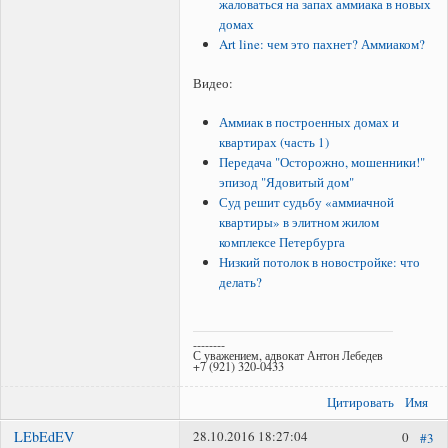
жаловаться на запах аммиака в новых
домах
Art line: чем это пахнет? Аммиаком?
Видео:
Аммиак в построенных домах и
квартирах (часть 1)
Передача "Осторожно, мошенники!"
эпизод "Ядовитый дом"
Суд решит судьбу «аммиачной
квартиры» в элитном жилом
комплексе Петербурга
Низкий потолок в новостройке: что
делать?
--------
С уважением, адвокат Антон Лебедев
+7 (921) 320-0433
Цитировать
Имя
LEbEdEV
28.10.2016 18:27:04
0
#3