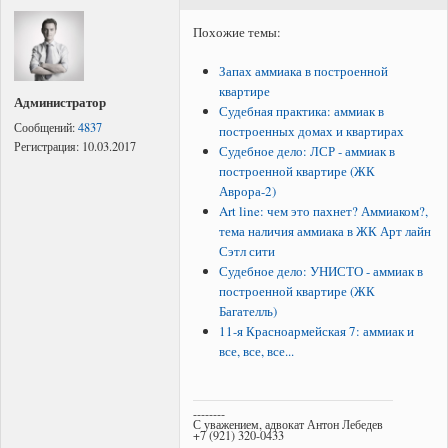
Похожие темы:
Запах аммиака в построенной
квартире
Администратор
Судебная практика: аммиак в
Сообщений:
4837
построенных домах и квартирах
Регистрация:
10.03.2017
Судебное дело: ЛСР - аммиак в
построенной квартире (ЖК
Аврора-2)
Art line: чем это пахнет? Аммиаком?,
тема наличия аммиака в ЖК Арт лайн
Сэтл сити
Судебное дело: УНИСТО - аммиак в
построенной квартире (ЖК
Багателль)
11-я Красноармейская 7: аммиак и
все, все, все...
--------
С уважением, адвокат Антон Лебедев
+7 (921) 320-0433