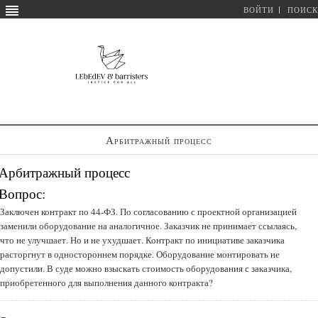
ВОЙТИ
ПОИСК
Арбитражный процесс
Арбитражный процесс
Вопрос:
Заключен контракт по 44-ФЗ. По согласованию с проектной организацией
заменили оборудование на аналогичное. Заказчик не принимает ссылаясь,
что не улучшает. Но и не ухудшает. Контракт по инициативе заказчика
расторгнут в одностороннем порядке. Оборудование монтировать не
допустили. В суде можно взыскать стоимость оборудования с заказчика,
приобретенного для выполнения данного контракта?