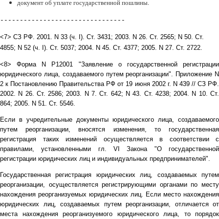
документ об уплате государственной пошлины.
--------------------------------
<7>
СЗ
РФ
. 2001. N 33 (
ч
. I).
Ст
. 3431; 2003. N 26.
Ст
. 2565; N 50.
Ст
.
4855; N 52 (
ч
. I).
Ст
. 5037; 2004.
N 45. Ст. 4377; 2005. N 27. Ст. 2722.
<8> Форма N Р12001 "Заявление о государственной регистрации
юридического лица, создаваемого путем реорганизации". Приложение N
2 к Постановлению Правительства РФ от 19 июня 2002 г. N 439 // СЗ РФ.
2002. N 26. Ст. 2586; 2003. N 7. Ст. 642; N 43. Ст. 4238; 2004. N 10. Ст.
864; 2005. N 51. Ст. 5546.
Если в учредительные документы юридического лица, создаваемого
путем реорганизации, вносятся изменения, то государственная
регистрация таких изменений осуществляется в соответствии с
правилами, установленными гл. VI Закона "О государственной
регистрации юридических лиц и индивидуальных предпринимателей".
Государственная регистрация юридических лиц, создаваемых путем
реорганизации, осуществляется регистрирующими органами по месту
нахождения реорганизуемых юридических лиц. Если место нахождения
юридических лиц, создаваемых путем реорганизации, отличается от
места нахождения реорганизуемого юридического лица, то порядок