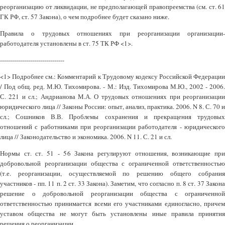
реорганизацию от ликвидации, не предполагающей правопреемства (см. ст. 61
ГК РФ, ст. 57 Закона), о чем подробнее будет сказано ниже.
Правила о трудовых отношениях при реорганизации организации-
работодателя установлены в ст. 75 ТК РФ <1>.
--------------------------------
<1> Подробнее см.: Комментарий к Трудовому кодексу Российской Федерации
/ Под общ. ред. М.Ю. Тихомирова. - М.: Изд. Тихомирова М.Ю., 2002 - 2006.
С. 221 и сл.; Андрианова М.А. О трудовых отношениях при реорганизации
юридического лица // Законы России: опыт, анализ, практика. 2006. N 8. С. 70 и
сл.; Сошников В.В. Проблемы сохранения и прекращения трудовых
отношений с работниками при реорганизации работодателя - юридического
лица // Законодательство и экономика. 2006. N 11. С. 21 и сл.
Нормы ст. ст. 51 - 56 Закона регулируют отношения, возникающие при
добровольной реорганизации общества с ограниченной ответственностью
(т.е. реорганизации, осуществляемой по решению общего собрания
участников - пп. 11 п. 2 ст. 33 Закона). Заметим, что согласно п. 8 ст. 37 Закона
решение о добровольной реорганизации общества с ограниченной
ответственностью принимается всеми его участниками единогласно, причем
уставом общества не могут быть установлены иные правила принятия
решения о реорганизации.