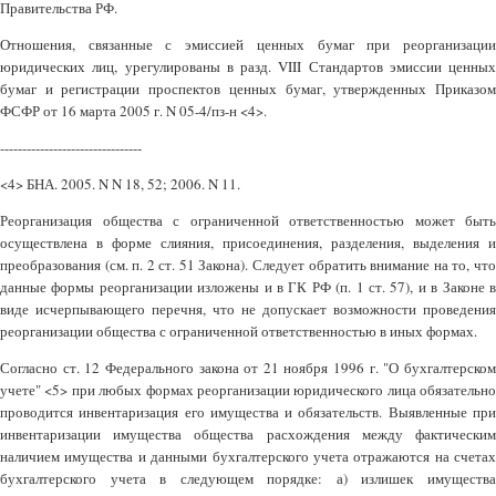
Правительства РФ.
Отношения, связанные с эмиссией ценных бумаг при реорганизации
юридических лиц, урегулированы в разд. VIII Стандартов эмиссии ценных
бумаг и регистрации проспектов ценных бумаг, утвержденных Приказом
ФСФР от 16 марта 2005 г. N 05-4/пз-н <4>.
--------------------------------
<4> БНА. 2005. N N 18, 52; 2006. N 11.
Реорганизация общества с ограниченной ответственностью может быть
осуществлена в форме слияния, присоединения, разделения, выделения и
преобразования (см. п. 2 ст. 51 Закона). Следует обратить внимание на то, что
данные формы реорганизации изложены и в ГК РФ (п. 1 ст. 57), и в Законе в
виде исчерпывающего перечня, что не допускает возможности проведения
реорганизации общества с ограниченной ответственностью в иных формах.
Согласно ст. 12 Федерального закона от 21 ноября 1996 г. "О бухгалтерском
учете" <5> при любых формах реорганизации юридического лица обязательно
проводится инвентаризация его имущества и обязательств. Выявленные при
инвентаризации имущества общества расхождения между фактическим
наличием имущества и данными бухгалтерского учета отражаются на счетах
бухгалтерского учета в следующем порядке: а) излишек имущества