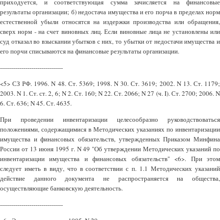
приходуется, и соответствующая сумма зачисляется на финансовые
результаты организации; б) недостача имущества и его порча в пределах норм
естественной убыли относятся на издержки производства или обращения,
сверх норм - на счет виновных лиц. Если виновные лица не установлены или
суд отказал во взыскании убытков с них, то убытки от недостачи имущества и
его порчи списываются на финансовые результаты организации.
--------------------------------
<5> СЗ РФ. 1996. N 48. Ст. 5369; 1998. N 30. Ст. 3619; 2002. N 13. Ст. 1179;
2003. N 1. Ст. ст. 2, 6; N 2. Ст. 160; N 22. Ст. 2066; N 27 (ч. I). Ст. 2700; 2006. N
6. Ст. 636; N 45. Ст. 4635.
При проведении инвентаризации целесообразно руководствоваться
положениями, содержащимися в Методических указаниях по инвентаризации
имущества и финансовых обязательств, утвержденных Приказом Минфина
России от 13 июня 1995 г. N 49 "Об утверждении Методических указаний по
инвентаризации имущества и финансовых обязательств" <6>. При этом
следует иметь в виду, что в соответствии с п. 1.1 Методических указаний
действие данного документа не распространяется на общества,
осуществляющие банковскую деятельность.
--------------------------------