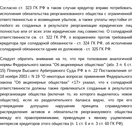
Согласно ст. 323 ГК РФ в таком случае кредитор вправе потребовать
исполнения обязательства реорганизованного общества с ограниченной
ответственностью и возмещения убытков, а также уплаты неустойки от
любого из созданных в результате реорганизации юридических лиц
полностью или от всех этих юридических лиц совместно. О солидарной
ответственности см. ст. 322 ГК РФ, о возражениях против требований
кредитора при солидарной обязанности - ст. 324 ГК РФ, об исполнении
солидарной обязанности одним из должников - ст. 325 ГК РФ.
Следует обратить внимание на то, что при толковании аналогичной
нормы Федерального закона "Об акционерных обществах" (абз. 3 п. 6 ст.
15) Пленум Высшего Арбитражного Суда РФ в п. 22 Постановления от
18 ноября 2003 г. N 19 "О некоторых вопросах применения Федерального
закона "Об акционерных обществах" <17> указал, что к солидарной
ответственности должны также привлекаться созданные в результате
реорганизации общества (включая то, из которого выделилось новое
общество), если из разделительного баланса видно, что при его
утверждении допущено нарушение принципа справедливого
распределения активов и обязательств реорганизуемого общества
между его правопреемниками, приводящее к явному ущемлению
интересов кредиторов этого общества (п. 1 ст. 6 и п. 3 ст. 60 ГК РФ).