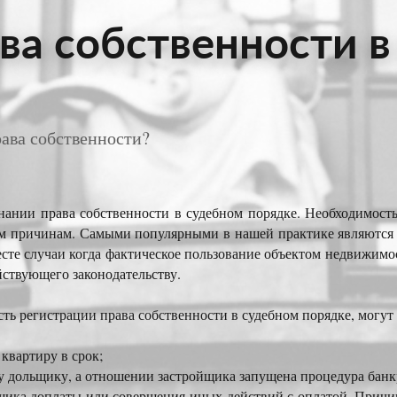
ва собственности в
рава собственности?
нии права собственности в судебном порядке. Необходимость
м причинам. Самыми популярными в нашей практике являются с
есте случаи когда фактическое пользование объектом недвижим
йствующего законодательству.
ть регистрации права собственности в судебном порядке, могут
квартиру в срок;
у дольщику, а отношении застройщика запущена процедура банк
ьщика доплаты или совершения иных действий с оплатой. Причи