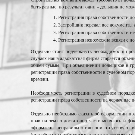
быть разные, но результат один – дольщик не мо
Регистрация права собственности д
Застройщик передал все документы 
Регистрация права собственности не
Регистрация невозможна всвязи с не
Отдельно стоит подчеркнуть необходимость прои
случаях наша адвокатская фирма старается объе
общей суммы. При объединении дольщиков в гру
регистрации права собственности в судебном поря
времени.
Необходимость регистрации в судебном порядк
регистрации права собственности на чердачные 
Отдельно необходимо сказать об оформлении пра
прав на землю достаточно часто менялось и фак
оформлены неправильно или они отсутствуют во
(истребовать) необходимые для этого документы.