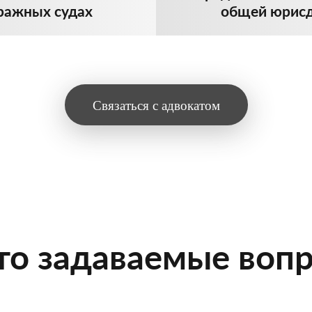
ражных судах
общей юрис
Связаться с адвокатом
то задаваемые воп