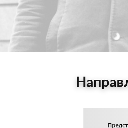
Направл
Предст