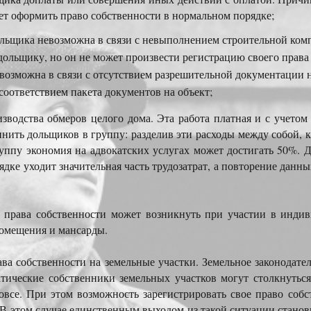
жет оформить право собственности в нормальном порядке;
ольщика невозможна в связи с невыполнением строительной ко
дольщику, но он не может произвести регистрацию своего права
возможна в связи с отсутствием разрешительной документации н
соответствием пакета документов на объект;
зводства обмеров целого дома. Эта работа платная и с учетом 
динить дольщиков в группу: разделив эти расходы между собой,
ппу экономия на адвокатских услугах может достигать 50%. Де
дке уходит значительная часть трудозатрат, а повторение данны
е права собственности может возникнуть при участии в инд
помещения и мансарды.
ва собственности на земельные участки. Земельное законодател
тические собственники земельных участков могут столкнуться
все. При этом возможность зарегистрировать свое право собс
 В этом случае единственным выходом из такой ситуации станов