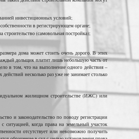
мпанией инвестиционных условий;
 собственности в регистрирующем органе;
а строительство (самовольная постройка);
размера дома может стоить очень дорого. В этих
 каждый дольщик платит лишь небольшую часть от
ло в том, что на выполнение одного действия –
х действий несколько раз уже не занимает столько
ивидуальном жилищном строительстве (ИЖС) или
ьство и законодательство по поводу регистрации
 с ситуацией, когда права на земельный участок
твенности отсутствует или невозможно получить
ится обращение в суд с целью установления права