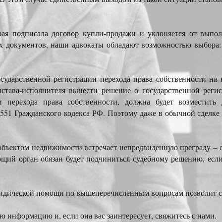
рая подписала договор купли-продажи и уклоняется от выпо
х документов, наши адвокаты обладают возможностью выбора:
государственной регистрации перехода права собственности на
става-исполнителя вынести решение о государственной регис
и перехода права собственности, должна будет возместить
. 551 Гражданского кодекса РФ. Поэтому даже в обычной сделк
объектом недвижимости встречает непредвиденную преграду – от
щий орган обязан будет подчиниться судебному решению, если
дической помощи по вышеперечисленным вопросам позволит сэ
 информацию и, если она вас заинтересует, свяжитесь с нами.