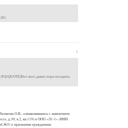
и ЛО
1
и ЛО[/QUOTE]Вот кого давно пора посадить
атвеева О.В., ознакомившись с заявлением
се, д.30, к.2, кв.119) к ООО «Л1-1» (ИНН
кааб.№5) о признании гражданина