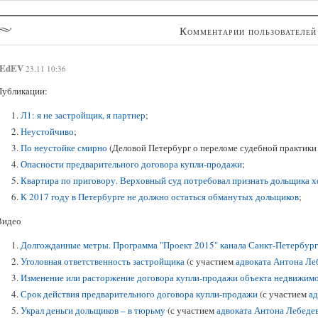
Комментарии пользователей
EdEV
23.11 10:36
Публикации:
Л1: я не застройщик, я партнер
;
Неустойчиво
;
По неустойке смирно
(Деловой Петербург о переломе судебной практик
Опасности предварительного договора купли-продажи
;
Квартира по приговору. Верховный суд потребовал признать дольщика х
К 2017 году в Петербурге не должно остаться обманутых дольщиков
;
Видео
Долгожданные метры. Программа "Проект 2015" канала Санкт-Петербург
Уголовная ответственность застройщика
(с участием
адвоката Антона Ле
Изменение или расторжение договора купли-продажи объекта недвижим
Срок действия предварительного договора купли-продажи
(с участием
ад
Украл деньги дольщиков – в тюрьму
(с участием
адвоката Антона Лебеде