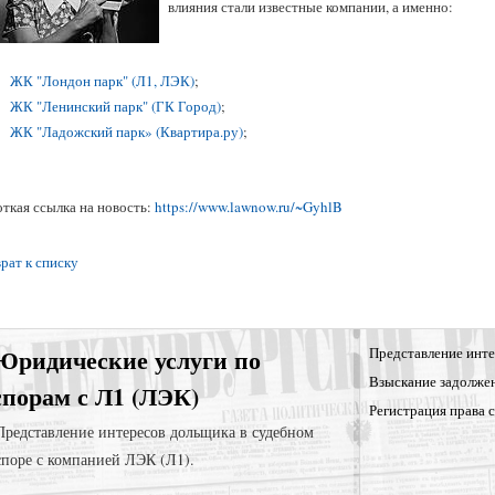
влияния стали известные компании, а именно:
ЖК "Лондон парк" (Л1, ЛЭК)
;
ЖК "Ленинский парк" (ГК Город)
;
ЖК "Ладожский парк» (Квартира.ру)
;
ткая ссылка на новость:
https://www.lawnow.ru/~GyhlB
рат к списку
Юридические услуги по
Представление инте
Взыскание задолже
спорам с Л1 (ЛЭК)
Регистрация права 
Представление интересов дольщика в судебном
споре с компанией ЛЭК (Л1).