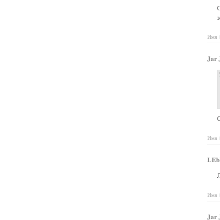
С
з
Имя
Jar 
С
Имя
LEb
Имя
Jar 