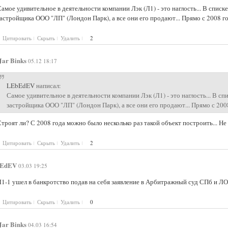
амое удивительное в деятельности компании Лэк (Л1) - это наглость... В спис
астройщика ООО "ЛП" (Лондон Парк), а все они его продают... Прямо с 2008 г
Цитировать
Скрыть
Удалить
2
Jar Binks
05.12 18:17
LEbEdEV
написал:
Самое удивительное в деятельности компании Лэк (Л1) - это наглость... В 
застройщика ООО "ЛП" (Лондон Парк), а все они его продают... Прямо с 200
троят ли? С 2008 года можно было несколько раз такой объект построить... Не
Цитировать
Скрыть
Удалить
2
EdEV
03.03 19:25
Л1-1 ушел в банкротство подав на себя заявление в Арбитражный суд СПб и ЛО
Цитировать
Скрыть
Удалить
0
Jar Binks
04.03 16:54