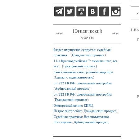
LEb
Юридический
форум
Раздел имущества супругов: судебная
практика...
(
Гражданский процесс
)
11-я Красноармейская 7: аммиак и все, все,
все...
(
Гражданский процесс
)
Запах аммиака в построенной квартире
(
Сделки с недвижимостью
)
ст. 222 ГК РФ: самовольная постройка
(
Арбитражный процесс
)
ст. 222 ГК РФ: самовольная постройка
(
Гражданский процесс
)
Электроснабжение: ЕИРЦ,
Петроэлектросбыт
(
Гражданский процесс
)
Судебная практика: Неосновательное
обогащение
(
Арбитражный процесс
)