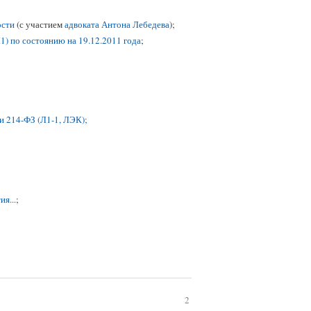
ости
(с участием
адвоката Антона Лебедева
);
) по состоянию на 19.12.2011 года
;
и 214-ФЗ (Л1-1, ЛЭК);
я...
;
2