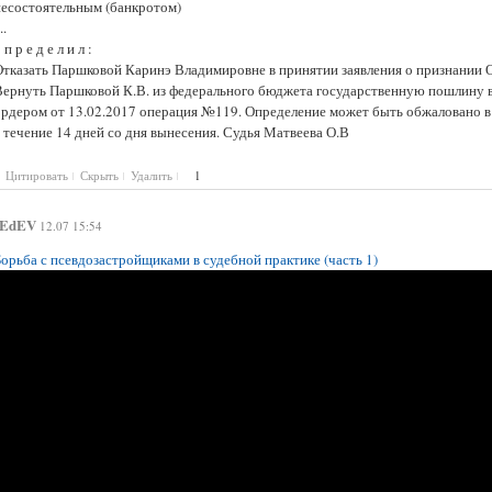
несостоятельным (банкротом)
..
 п р е д е л и л :
Отказать Паршковой Каринэ Владимировне в принятии заявления о признании 
Вернуть Паршковой К.В. из федерального бюджета государственную пошлину в 
ордером от 13.02.2017 операция №119. Определение может быть обжаловано 
 течение 14 дней со дня вынесения. Судья Матвеева О.В
Цитировать
Скрыть
Удалить
1
EdEV
12.07 15:54
Борьба с псевдозастройщиками в судебной практике (часть 1)