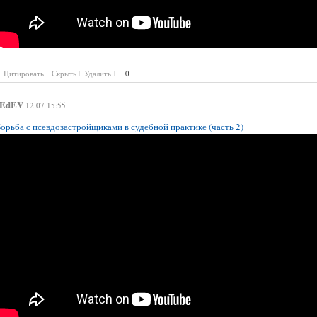
Цитировать
Скрыть
Удалить
0
EdEV
12.07 15:55
Борьба с псевдозастройщиками в судебной практике (часть 2)