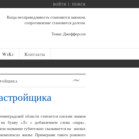
ВОЙТИ
ПОИСК
Когда несправедливость становится законом,
сопротивление становится долгом.
Томас Джефферсон
WiKi
Контакты
тройщика
застройщика
енинградской области считается плохим знаком
на букву «Л» с добавлением слова «парк».
дном названии губительно сказывается на жилых
комплексах жилье. Примерами такого рокового