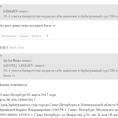
LEbEdEV
пишет:
Л1-1 ушел в банкротство подав на себя заявление в Арбитражный суд СПб 
от кого давно пора посадить было =)
Цитировать
Скрыть
Удалить
2
EdEV
06.03 18:01
Jar Jar Binks
пишет:
[QUOTE] LEbEdEV пишет:
Л1-1 ушел в банкротство подав на себя заявление в Арбитражный суд СПб 
было =)
Паника отменяется:
г.Санкт-Петербург 02 марта 2017 года
Дело № А56-10969/2017
Судья Арбитражного суда города Санкт-Петербурга и Ленинградской области М
Паршковой Каринэ Владимировны (196158, г. Санкт- Петербург, Московское шос
805148669; 191014, г. Санкт-Петербург, ул. Некрасова, д.52, лит. Б, пом.1Н, 