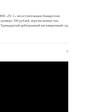
ООО «Л1-1» несостоятельным (банкротом).
размере 300 рублей, перечисленные чек-
в Тринадцатый арбитражный апелляционный суд
0