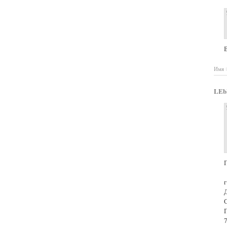
В
Имя
LEb
7