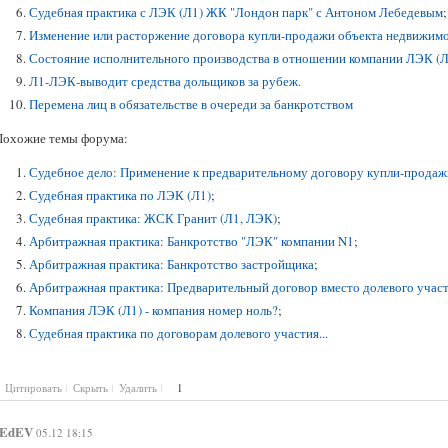
Судебная практика с ЛЭК (Л1) ЖК "Лондон парк" с Антоном Лебедевым
;
Изменение или расторжение договора купли-продажи объекта недвижим
Состояние исполнительного производства в отношении компании ЛЭК (Л1
Л1-ЛЭК-выводит средства дольщиков за рубеж.
Перемена лиц в обязательстве в очереди за банкротством
Похожие темы форума:
Судебное дело: Применение к предварительному договору купли-продаж
Судебная практика по ЛЭК (Л1)
;
Судебная практика: ЖСК Гранит (Л1, ЛЭК)
;
Арбитражная практика: Банкротство "ЛЭК" компании N1
;
Арбитражная практика: Банкротство застройщика
;
Арбитражная практика: Предварительный договор вместо долевого участи
Компания ЛЭК (Л1) - компания номер ноль?
;
Судебная практика по договорам долевого участия...
Цитировать
Скрыть
Удалить
1
EdEV
05.12 18:15