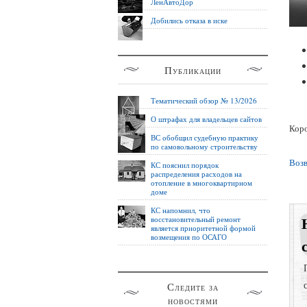
ЛенАвтоДор
Добились отказа в иске
Публикации
Тематический обзор № 13/2026
О штрафах для владельцев сайтов
Коро
ВС обобщил судебную практику
по самовольному строительству
Возв
КС пояснил порядок
распределения расходов на
отопление в многоквартирном
доме
КС напомнил, что
восстановительный ремонт
является приоритетной формой
возмещения по ОСАГО
Следите за
новостями