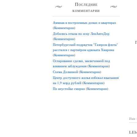
Последние
комментарии
Аммиак в построенных домах и квартирах
(
Комментарии
)
Добились отказа по иску ЛенАвтоДор
(
Комментарии
)
Петербургский подрядчик "Газпром флота"
расстался с партнёром адвоката Хмарина
(
Комментарии
)
Оспаривание сделки, заключенной под
влиянием заблуждения
(
Комментарии
)
Схема Долниной
(
Комментарии
)
Центр доступного жилья избежал взыскания
на 1,9 млрд рублей
(
Комментарии
)
По неустойке смирно
(
Комментарии
)
Имя
LEb