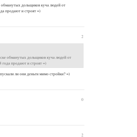
ке обманутых дольщиков куча людей от
ода продают и строят =)
2
списке обманутых дольщиков куча людей от
8 года продают и строят =)
 пускали ли они деньги мимо стройки? =)
0
2