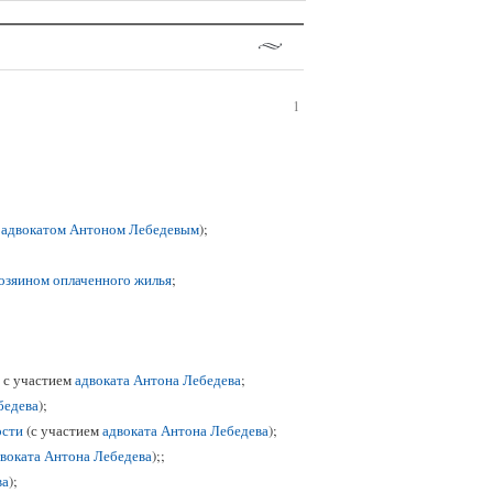
1
и
адвокатом Антоном Лебедевым
);
озяином оплаченного жилья
;
с участием
адвоката Антона Лебедева
;
бедева
);
ости
(с участием
адвоката Антона Лебедева
);
воката Антона Лебедева
);;
ва
);