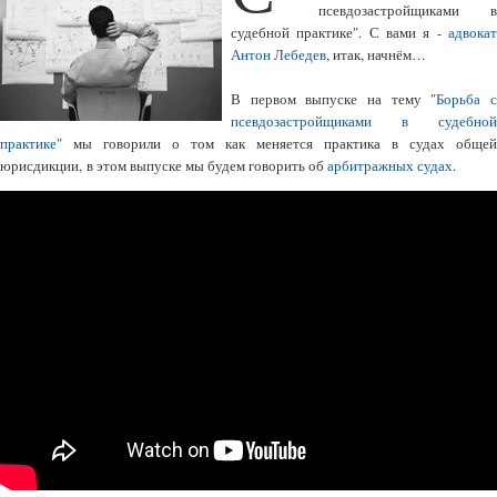
псевдозастройщиками в
судебной практике". С вами я -
адвокат
Антон Лебедев
, итак, начнём…
В первом выпуске на тему "
Борьба 
псевдозастройщиками в судебной
практике
" мы говорили о том как меняется практика в судах общей
юрисдикции, в этом выпуске мы будем говорить об
арбитражных судах
.