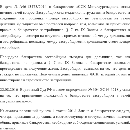
В деле №А46-13473/2014 о банкротстве «ССК Металлургмаркет» встал
именно такой вопрос. Застройщик стал медленно погружаться в банкротство, а
созданная им прослойка (псевдо застройщик) не реагировала на такие
действия. Дольщиками был поставлен вопрос о том, возможно ли применение
правил о банкротстве застройщиков (§ 7 гл. ΙΧ Закона о банкротстве) к
застройщику, несмотря на отсутствие прямых отношений между дольщиками
и застройщиком, поскольку между застройщиком и дольщиками стоял псевдо
застройщик.
Процедура банкротства застройщика выгодна для дольщиков, так как
банкротство по правилам § 7 гл. ΙΧ Закона о банкротстве позволяет
претендовать на получение жилья. Застройщик ссылался на то, что деньги
граждан не привлекал. Получением денег занимался ЖСК, который потом и
инвестировал в строительство застройщика.
22.08.2016 Верховный Суд РФ в своем определении № 304-ЭС16-4218 указал
на то, что применение положений о банкротстве застройщика в такой
ситуации возможно.
Из анализа положений пункта 1 статьи 201.1 Закона о банкротстве следует,
что для признания за должником соответствующего статуса, помимо наличия
общих признаков банкротства, необходимо соблюдение специальных условий,
а именно: