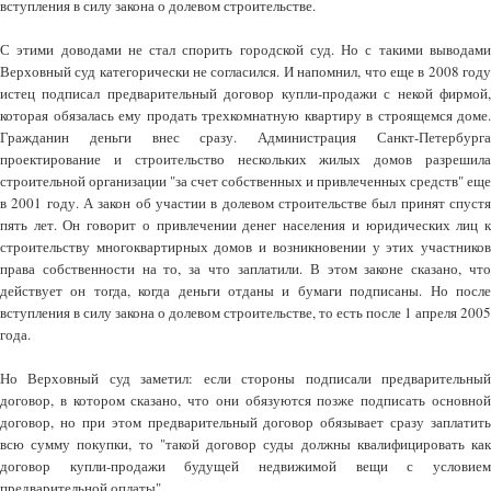
вступления в силу закона о долевом строительстве.
С этими доводами не стал спорить городской суд. Но с такими выводами
Верховный суд категорически не согласился. И напомнил, что еще в 2008 году
истец подписал предварительный договор купли-продажи с некой фирмой,
которая обязалась ему продать трехкомнатную квартиру в строящемся доме.
Гражданин деньги внес сразу. Администрация Санкт-Петербурга
проектирование и строительство нескольких жилых домов разрешила
строительной организации "за счет собственных и привлеченных средств" еще
в 2001 году. А закон об участии в долевом строительстве был принят спустя
пять лет. Он говорит о привлечении денег населения и юридических лиц к
строительству многоквартирных домов и возникновении у этих участников
права собственности на то, за что заплатили. В этом законе сказано, что
действует он тогда, когда деньги отданы и бумаги подписаны. Но после
вступления в силу закона о долевом строительстве, то есть после 1 апреля 2005
года.
Но Верховный суд заметил: если стороны подписали предварительный
договор, в котором сказано, что они обязуются позже подписать основной
договор, но при этом предварительный договор обязывает сразу заплатить
всю сумму покупки, то "такой договор суды должны квалифицировать как
договор купли-продажи будущей недвижимой вещи с условием
предварительной оплаты".