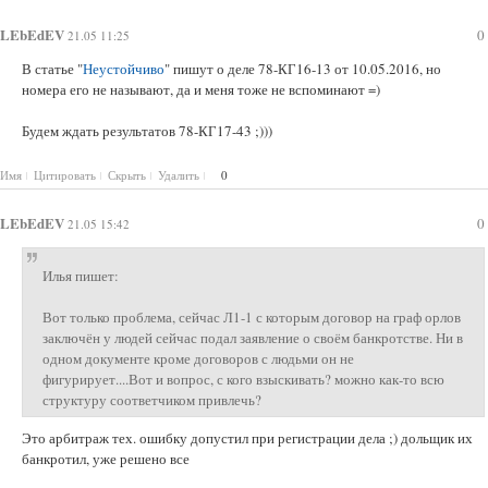
LEbEdEV
0
21.05 11:25
В статье "
Неустойчиво
" пишут о деле 78-КГ16-13 от 10.05.2016, но
номера его не называют, да и меня тоже не вспоминают =)
Будем ждать результатов 78-КГ17-43 ;)))
Имя
Цитировать
Скрыть
Удалить
0
LEbEdEV
0
21.05 15:42
Илья пишет:
Вот только проблема, сейчас Л1-1 с которым договор на граф орлов
заключён у людей сейчас подал заявление о своём банкротстве. Ни в
одном документе кроме договоров с людьми он не
фигурирует....Вот и вопрос, с кого взыскивать? можно как-то всю
структуру соответчиком привлечь?
Это арбитраж тех. ошибку допустил при регистрации дела ;) дольщик их
банкротил, уже решено все