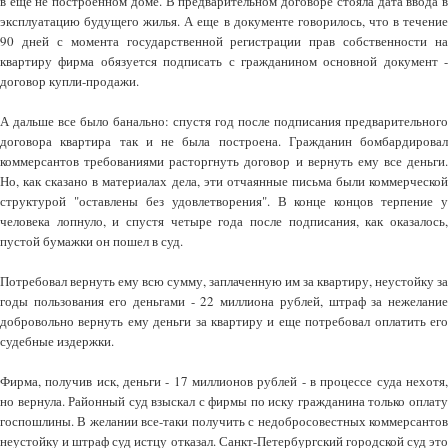
в еще не построенном доме. В предварительном договоре стояла дата ввода в
эксплуатацию будущего жилья. А еще в документе говорилось, что в течение
90 дней с момента государственной регистрации прав собственности на
квартиру фирма обязуется подписать с гражданином основной документ -
договор купли-продажи.
А дальше все было банально: спустя год после подписания предварительного
договора квартира так и не была построена. Гражданин бомбардировал
коммерсантов требованиями расторгнуть договор и вернуть ему все деньги.
Но, как сказано в материалах дела, эти отчаянные письма были коммерческой
структурой "оставлены без удовлетворения". В конце концов терпение у
человека лопнуло, и спустя четыре года после подписания, как оказалось,
пустой бумажки он пошел в суд.
Потребовал вернуть ему всю сумму, заплаченную им за квартиру, неустойку за
годы пользования его деньгами - 22 миллиона рублей, штраф за нежелание
добровольно вернуть ему деньги за квартиру и еще потребовал оплатить его
судебные издержки.
Фирма, получив иск, деньги - 17 миллионов рублей - в процессе суда нехотя,
но вернула. Районный суд взыскал с фирмы по иску гражданина только оплату
госпошлины. В желании все-таки получить с недобросовестных коммерсантов
неустойку и штраф суд истцу отказал. Санкт-Петербургский городской суд это