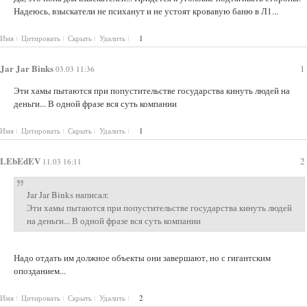
Надеюсь, взыскатели не психанут и не устоят кровавую баню в Л1...
Имя
Цитировать
Скрыть
Удалить
1
Jar Jar Binks
1
03.03 11:36
Эти хамы пытаются при попустительстве государства кинуть людей на
деньги... В одной фразе вся суть компании
Имя
Цитировать
Скрыть
Удалить
1
LEbEdEV
2
11.03 16:11
Jar Jar Binks написал:
Эти хамы пытаются при попустительстве государства кинуть людей
на деньги... В одной фразе вся суть компании
Надо отдать им должное объекты они завершают, но с гигантским
опозданием...
Имя
Цитировать
Скрыть
Удалить
2