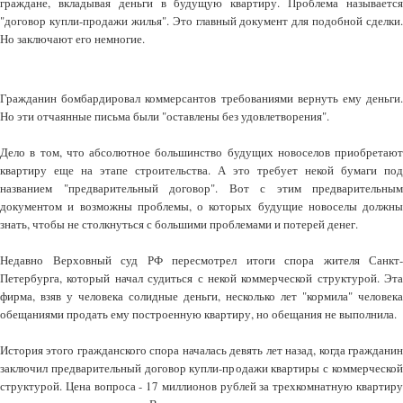
граждане, вкладывая деньги в будущую квартиру. Проблема называется
"договор купли-продажи жилья". Это главный документ для подобной сделки.
Но заключают его немногие.
Гражданин бомбардировал коммерсантов требованиями вернуть ему деньги.
Но эти отчаянные письма были "оставлены без удовлетворения".
Дело в том, что абсолютное большинство будущих новоселов приобретают
квартиру еще на этапе строительства. А это требует некой бумаги под
названием "предварительный договор". Вот с этим предварительным
документом и возможны проблемы, о которых будущие новоселы должны
знать, чтобы не столкнуться с большими проблемами и потерей денег.
Недавно Верховный суд РФ пересмотрел итоги спора жителя Санкт-
Петербурга, который начал судиться с некой коммерческой структурой. Эта
фирма, взяв у человека солидные деньги, несколько лет "кормила" человека
обещаниями продать ему построенную квартиру, но обещания не выполнила.
История этого гражданского спора началась девять лет назад, когда гражданин
заключил предварительный договор купли-продажи квартиры с коммерческой
структурой. Цена вопроса - 17 миллионов рублей за трехкомнатную квартиру