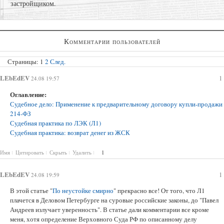
застройщиком.
Представление интересов в судах общей юрисдикции;
Комментарии пользователей
Взыскание задолженности;
Регистрация права собственности в судебном порядке;
Страницы:
1
2
След.
LEbEdEV
1
24.08 19:57
Оглавление:
Судебное дело: Применение к предварительному договору купли-продажи
214-ФЗ
Судебная практика по ЛЭК (Л1)
Судебная практика: возврат денег из ЖСК
Имя
Цитировать
Скрыть
Удалить
1
LEbEdEV
1
24.08 19:59
В этой статье "
По неустойке смирно
" прекрасно все! От того, что Л1
плачется в Деловом Петербурге на суровые российские законы, до "Павел
Андреев излучает уверенность". В статье дали комментарии все кроме
меня, хотя определение Верховного Суда РФ по описанному делу