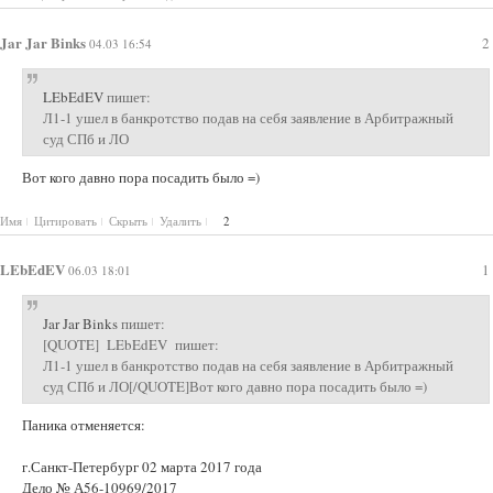
Jar Jar Binks
2
04.03 16:54
LEbEdEV
пишет:
Л1-1 ушел в банкротство подав на себя заявление в Арбитражный
суд СПб и ЛО
Вот кого давно пора посадить было =)
Имя
Цитировать
Скрыть
Удалить
2
LEbEdEV
1
06.03 18:01
Jar Jar Binks
пишет:
[QUOTE] LEbEdEV пишет:
Л1-1 ушел в банкротство подав на себя заявление в Арбитражный
суд СПб и ЛО[/QUOTE]Вот кого давно пора посадить было =)
Паника отменяется:
г.Санкт-Петербург 02 марта 2017 года
Дело № А56-10969/2017