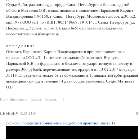
Судья Арбитражного суда города Санкт-Петербурга и Ленинградской
области Матвеева О.В., ознакомившись с заявлением Паршковой Каринэ
Владимировны (196158, г. Санкт- Петербург, Московское шоссе, д.30, к.2,
кв.119) к ООО «Л1-1» (ИНН 7805148669; 191014, г. Санкт-Петербург, ул.
Некрасова, д.52, лит. Б, пом.1Н, кааб.№5) о признании гражданина
несостоятельным (банкротом)
....
о п р е д е л и л :
Отказать Паршковой Каринэ Владимировне в принятии заявления о
признании ООО «Л1-1» несостоятельным (банкротом). Вернуть
Паршковой К.В. из федерального бюджета государственную пошлину в
размере 300 рублей, перечисленные чек-ордером от 13.02.2017 операция
№119. Определение может быть обжаловано в Тринадцатый арбитражный
апелляционный суд в течение 14 дней со дня вынесения. Судья Матвеева
О.В
Имя
Цитировать
Скрыть
Удалить
1
LEbEdEV
0
12.07 15:54
Борьба с псевдозастройщиками в судебной практике (часть 1)