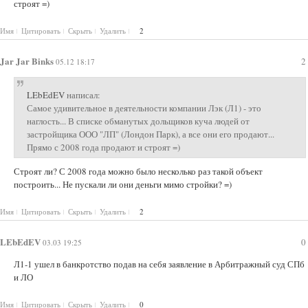
строят =)
Имя
Цитировать
Скрыть
Удалить
2
Jar Jar Binks
2
05.12 18:17
LEbEdEV
написал:
Самое удивительное в деятельности компании Лэк (Л1) - это
наглость... В списке обманутых дольщиков куча людей от
застройщика ООО "ЛП" (Лондон Парк), а все они его продают...
Прямо с 2008 года продают и строят =)
Строят ли? С 2008 года можно было несколько раз такой объект
построить... Не пускали ли они деньги мимо стройки? =)
Имя
Цитировать
Скрыть
Удалить
2
LEbEdEV
0
03.03 19:25
Л1-1 ушел в банкротство подав на себя заявление в Арбитражный суд СПб
и ЛО
Имя
Цитировать
Скрыть
Удалить
0