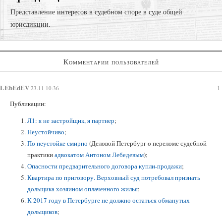
Представление интересов в судебном споре в суде общей
юрисдикции.
Суд с компанией-застройщиком;
Комментарии пользователей
Возврат долгов через взыскание задолженности;
Регистрация права собственности в судебном порядке;
LEbEdEV
1
23.11 10:36
Публикации:
Л1: я не застройщик, я партнер
;
Неустойчиво
;
По неустойке смирно
(Деловой Петербург о переломе судебной
практики
адвокатом Антоном Лебедевым
);
Опасности предварительного договора купли-продажи
;
Квартира по приговору. Верховный суд потребовал признать
дольщика хозяином оплаченного жилья
;
К 2017 году в Петербурге не должно остаться обманутых
дольщиков
;