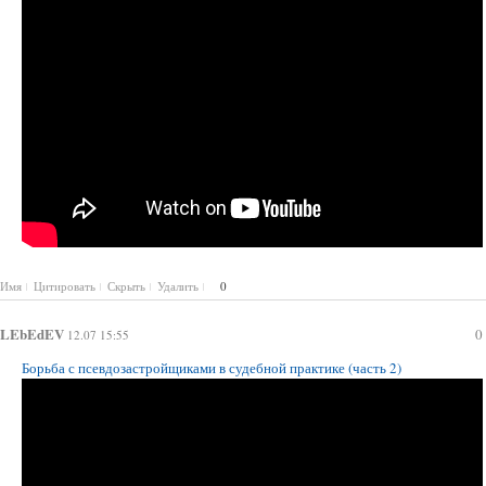
Имя
Цитировать
Скрыть
Удалить
0
LEbEdEV
0
12.07 15:55
Борьба с псевдозастройщиками в судебной практике (часть 2)