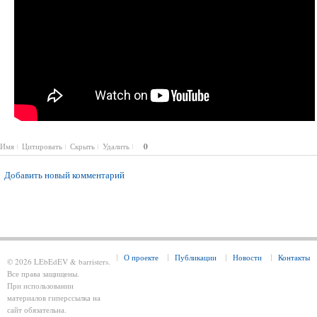
Имя
Цитировать
Скрыть
Удалить
0
Добавить новый комментарий
О проекте
Публикации
Новости
Контакты
© 2026 LEbEdEV & barristers.
Все права защищены.
При использовании
материалов гиперссылка на
сайт обязательна.