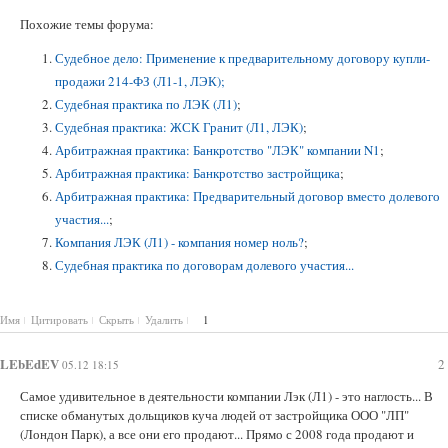
Похожие темы форума:
Судебное дело: Применение к предварительному договору купли-
продажи 214-ФЗ (Л1-1, ЛЭК);
Судебная практика по ЛЭК (Л1)
;
Судебная практика: ЖСК Гранит (Л1, ЛЭК)
;
Арбитражная практика: Банкротство "ЛЭК" компании N1
;
Арбитражная практика: Банкротство застройщика
;
Арбитражная практика: Предварительный договор вместо долевого
участия...
;
Компания ЛЭК (Л1) - компания номер ноль?
;
Судебная практика по договорам долевого участия...
Имя
Цитировать
Скрыть
Удалить
1
LEbEdEV
2
05.12 18:15
Самое удивительное в деятельности компании Лэк (Л1) - это наглость... В
списке обманутых дольщиков куча людей от застройщика ООО "ЛП"
(Лондон Парк), а все они его продают... Прямо с 2008 года продают и