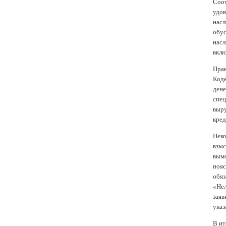
Соот
удов
насл
обус
насл
вклю
Прак
Коде
дене
спец
выру
кред
Неко
взыс
вымо
пояс
обяз
«Нел
заяв
указ
В ит