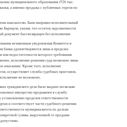
 казны муниципального образования (526 тыс.
жилья, а именно продажа с публичных торгов по
лены взыскателю. Банк направил исполнительный
ке Барнаула, указав, что остаток задолженности
ный документ был возвращен без исполнения.
ризнании незаконным уведомления Комитета и
ия банка удовлетворяются лишь в пределах
и или недостаточности которого требования
твенно, исполнение решения суда возможно лишь
но взыскание. Кроме того, исполнение
гов, осуществляет служба судебных приставов,
исполнение не возложено.
амках гражданского дела было выдано несколько
ложенное имущество предъявлен в службу
 к установлению пределов ответственности
рган и соответствует части судебного решения
ответственность муниципалитета по долгам
 конкретной суммы, вырученной от продажи
едопустимо.