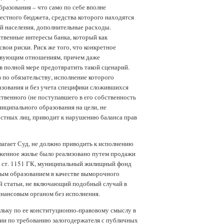
азования – что само по себе вполне
местного бюджета, средства которого находятся
й населения, дополнительные расходы.
твенные интересы банка, который как
ои риски. Риск же того, что конкретное
ствующим отношениям, причем даже
в полной мере предотвратить такой сценарий.
 по обязательству, исполнение которого
разования и без учета специфики сложившихся
твенного (не поступавшего в его собственность
иципального образования на цели, не
стных лиц, приводит к нарушению баланса прав
лагает Суд, не должно приводить к исполнению
ложенное жилье было реализовано путем продажи
. 2 ст. 1151 ГК, муниципальный жилищный фонд
ным образованием в качестве выморочного
ой статьи, не включающий подобный случай в
инансовым органом без исполнения.
ольку по ее конституционно-правовому смыслу в
ции по требованию залогодержателя с публичных