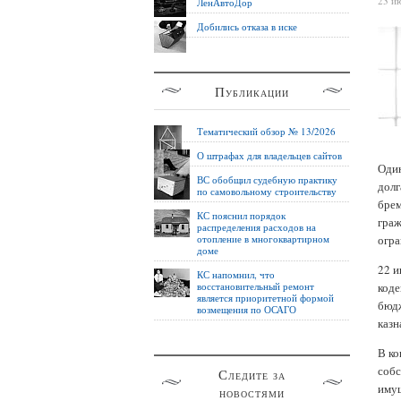
23 и
ЛенАвтоДор
Добились отказа в иске
Публикации
Тематический обзор № 13/2026
О штрафах для владельцев сайтов
Один
ВС обобщил судебную практику
долг
по самовольному строительству
бре
КС пояснил порядок
граж
распределения расходов на
отопление в многоквартирном
огра
доме
22 
КС напомнил, что
восстановительный ремонт
коде
является приоритетной формой
бюдж
возмещения по ОСАГО
казн
В ко
собс
Следите за
имущ
новостями