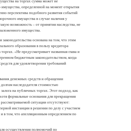
мущества на торгах сумма может не
о имущества, определенной на момент открытия
именно перспектива подобного развития событий
морочного имущества в случае наличия у
акую возможность – от принятия наследства, не
 заложенного имущества.
 законодательства основана на том, что этим
пального образования в пользу кредитора
торгах. «Не предусматривает названная глава и
отренном бюджетным законодательством, когда
средств для удовлетворения требований
ования денежных средств и обращении
 долгам наследодателя стоимостью
залога на публичных торгах. Этот подход, как
хотя формальные основания для прекращения
 рассматриваемой ситуации отсутствуют:
первой инстанции в решении по делу с участием
ь и в том, что апелляционным определением по
 для осуществления полномочий по