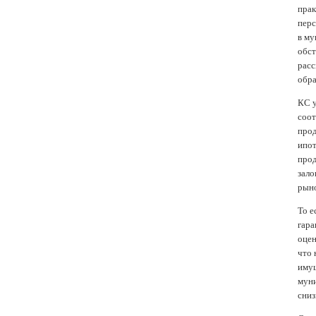
прак
перс
в му
обст
расс
обра
КС у
соот
прод
ипот
прод
зало
рыно
То е
гара
оцен
что 
имущ
муни
сниз