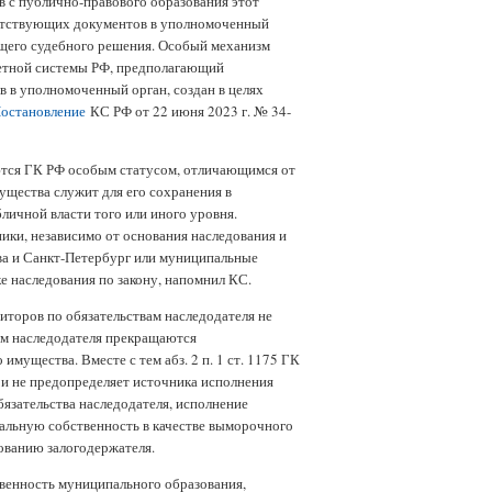
в с публично-правового образования этот
ветствующих документов в уполномоченный
щего судебного решения. Особый механизм
етной системы РФ, предполагающий
 в уполномоченный орган, создан в целях
остановление
КС РФ от 22 июня 2023 г. № 34-
тся ГК РФ особым статусом, отличающимся от
ущества служит для его сохранения в
личной власти того или иного уровня.
ики, независимо от основания наследования и
ква и Санкт-Петербург или муниципальные
е наследования по закону, напомнил КС.
иторов по обязательствам наследодателя не
гам наследодателя прекращаются
ущества. Вместе с тем абз. 2 п. 1 ст. 1175 ГК
 и не предопределяет источника исполнения
обязательства наследодателя, исполнение
пальную собственность в качестве выморочного
ованию залогодержателя.
твенность муниципального образования,