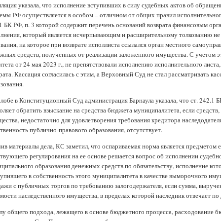
ляция указала, что исполнение вступивших в силу судебных актов об обраще
емы РФ осуществляется в особом – отличном от общих правил исполнительног
1 БК РФ, п. 3 которой содержит перечень оснований возврата финансовым орг
лнения, который является исчерпывающим и расширительному толкованию не 
вания, на которое при возврате исполлиста ссылался орган местного самоупр
жных средств, полученных от реализации заложенного имущества. С учетом эт
тета от 24 мая 2023 г., не препятствовали исполнению исполнительного листа,
рата. Кассация согласилась с этим, а Верховный Суд не стал рассматривать 
зования.
лобе в Конституционный Суд администрация Барнаула указала, что ст. 242.1 
оляет обратить взыскание на средства бюджета муниципалитета, если средст
ества, недостаточно для удовлетворения требования кредитора наследодател
твенность публично-правового образования, отсутствует.
ив материалы дела, КС заметил, что оспариваемая норма является предметом ег
твующего регулирования на ее основе решается вопрос об исполнении судебног
ципального образования денежных средств по обязательству, исполнение кот
упившего в собственность этого муниципалитета в качестве выморочного иму
ажи с публичных торгов по требованию залогодержателя, если сумма, выручен
мости наследственного имущества, в пределах которой наследник отвечает по 
лу общего подхода, лежащего в основе бюджетного процесса, расходование б