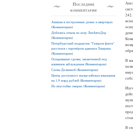
Апел
Последние
сист
комментарии
242.
испо
Аммиак в построенных домах и квартирах
осно
(
Комментарии
)
дене
Добились отказа по иску ЛенАвтоДор
(
Комментарии
)
Коми
Петербургский подрядчик "Газпром флота"
возв
расстался с партнёром адвоката Хмарина
обра
(
Комментарии
)
Оспаривание сделки, заключенной под
В жа
влиянием заблуждения
(
Комментарии
)
позв
Схема Долниной
(
Комментарии
)
имущ
Центр доступного жилья избежал взыскания
собс
на 1,9 млрд рублей
(
Комментарии
)
По неустойке смирно
(
Комментарии
)
Изуч
дейс
муни
пост
прод
стои
В си