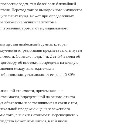
правление задач, тем более если ближайшей
жателя. Переход такого выморочного имущества
ниципальных нужд, может при определенных
ом положение муниципалитетов в
 публичных торгов, от муниципального
 имущества наибольшей суммы, которая
олученная от реализации предмета залога путем
мости. Согласно подп. 4 п. 2 ст. 54 Закона об
 договору об ипотеке, и определяя начальную
лашения между залогодателем и
 образования, устанавливает ее равной 80%
ыночной стоимости, причем закон не
 стоимости, определенной на основе отчета
дут объявлены несостоявшимися в связи с тем,
ив начальной продажной цены заложенного
оме того, рыночная стоимость перешедшего к
едства может измениться, в том числе