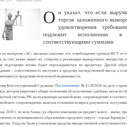
юня 2026
Адвокатская газета
О
н указал, что если выруч
торгов заложенного вымор
удовлетворения требова
подлежит исполнению в
соответствующими суммами
 из экспертов «АГ» высказал опасение, что освобождение органов МСУ от 
а за счет казны лишит их стимулов к реализации выморочного имущества п
мя недооценки актива будет перекладываться на кредитора. Другой обрат
данин – ответственность наступает в пределах наследственной массы, а есл
ничивается пределами полученной недвижимости.
июня Конституционный Суд вынес
Постановление
№ 41-П/2026 по делу о пров
кса, которая закрепляет общие положения об исполнении судебных актов по 
етной системы РФ, на подлежащие казначейскому сопровождению в соответст
ачейского сопровождения, включая основания возврата документов, поступив
нце 2020 г. по иску банка суд обратил взыскание на предмет залога – жилье, 
твенность муниципального образования городского округа – города Барнаула 
ества. Тогда же были установлены пределы имущественной ответственности по