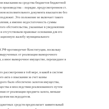
нии взыскания на средства бюджетов бюджетной
о производства – порядке, предусмотренном ст.
аном исполнительного документа взыскателю без
подлежит. Это положение не включает такого
авления, а именно недостаточность суммы
ого обстоятельства, указанные в уведомлении
 и отсутствовали правовые основания для его
кассационную жалобу муниципального
БК РФ противоречит Конституции, поскольку
в, вырученных от реализации выморочного
я, а иное выморочное имущество, перешедшее в
о рассмотрения в той мере, в какой в системе
о акта о взыскании за счет казны
орого было обеспечено залогом имущества,
щества и впоследствии реализованного путем
ная от реализации предмета залога, меньше
долгам наследодателя.
юджетных средств предполагает заявительный