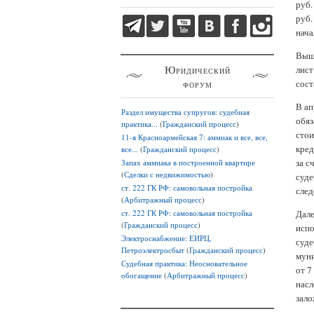
руб.
руб.
нача
Выше
Юридический
лист
форум
сост
В ап
Раздел имущества супругов: судебная
обяз
практика...
(
Гражданский процесс
)
стои
11-я Красноармейская 7: аммиак и все, все,
кред
все...
(
Гражданский процесс
)
за с
Запах аммиака в построенной квартире
(
Сделки с недвижимостью
)
суде
ст. 222 ГК РФ: самовольная постройка
след
(
Арбитражный процесс
)
ст. 222 ГК РФ: самовольная постройка
Дале
(
Гражданский процесс
)
испо
Электроснабжение: ЕИРЦ,
суде
Петроэлектросбыт
(
Гражданский процесс
)
муни
Судебная практика: Неосновательное
от 7
обогащение
(
Арбитражный процесс
)
насл
зало