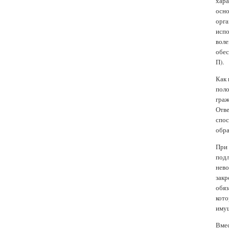
хара
осно
орга
испо
воле
обес
П).
Как 
поло
граж
Отве
спос
обра
При 
подл
нево
закр
обяз
кото
имущ
Вмес