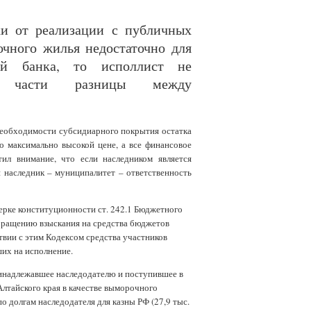
ки от реализации с публичных
очного жилья недостаточно для
ний банка, то исполлист не
 части разницы между
необходимости субсидиарного покрытия остатка
о максимально высокой цене, а все финансовое
ил внимание, что если наследником является
и наследник – муниципалитет – ответственность
ерке конституционности ст. 242.1 Бюджетного
обращению взыскания на средства бюджетов
вии с этим Кодексом средства участников
ших на исполнение.
принадлежавшее наследодателю и поступившее в
Алтайского края в качестве выморочного
 долгам наследодателя для казны РФ (27,9 тыс.