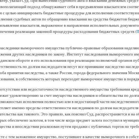
ктер, указал Суд. При вынесении судебного акта о взыскании денежных средст
вополагающий подход обнаруживает себя в предъявлении взыскателем соот
н с целью инициировать бюджетные процедуры для исполнения соответствую
лнения судебных актов по обращению взыскания на средства бюджетов бюдж
изъявление взыскателя, выраженное в направлении исполнительных документов
печения реализации законной процедуры расходования бюджетных средств (
П
наследники выморочного имущества публично-правовые образования наделяю
жения других наследников по закону. Институт наследования выморочного им
данском обороте и его использования при реализации полномочий органов пуб
тственность по долгам наследодателя несут все принявшие наследство наследн
оба принятия наследства, а также Россия, города федерального значения Мос
зования, в собственность которых переходит выморочное имущество в порядк
отсутствии или недостаточности наследственного имущества требования кред
ежат удовлетворению за счет имущества наследников и обязательства по дол
зможностью исполнения полностью или в недостающей части наследственного им
епляет именно пределы ответственности наследников по долгам наследодателя
ательства как такового. Это правило, как пояснил Суд, распространяется и на 
рых обеспечено залогом, в том числе когда предмет залога поступил в муници
ества и впоследствии реализован путем продажи с публичных торгов по треб
те с тем заложенное имущество, поступившее в качестве выморочного в собс