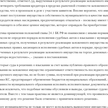
ветственно, отметил Суд, вырученная в результате реализации заложенного и
летворить требования кредитора в пределах рыночной стоимости заложенног
едства, что и произошло в деле с участием заявителя. Вполне вероятно, что 
ловит поступление имущества в собственность муниципалитета в качестве вы
едодателя иных наследников, предпочитающих отказаться – поскольку имеют т
чающего в себя иное ценное имущество, которое оправдало бы приобретение
тика применения положений главы 24.1 БК РФ во взаимосвязи с иными нормами
ксом не определен порядок исполнения судебных актов о взыскании с муници
жных средств, полученных в результате реализации заложенного имущества на 
иальных правил, касающихся исполнения судебных актов в порядке, предусм
ченных в результате реализации заложенного имущества на торгах денежных 
итора недостаточно», – указано в постановлении.
торые суды в решениях о взыскании за счет казны публично-правового образ
кания на заложенное имущество ограничивают ответственность последнего по
рочного имущества, но не более суммы, полученной при реализации предмета 
нил КС, предотвращает обременение бюджетов муниципальных образований, 
анности муниципального образования исполнять исполнительные документы в
ьзя исключать, что подобные мотивы обусловили и выводы, сделанные судом 
ителя. Вместе с тем такая практика не является доминирующей, что проявилос
анному делу это решение было отменено с принятием нового решения».
оге муниципалитеты не только не могут использовать выморочное имущество