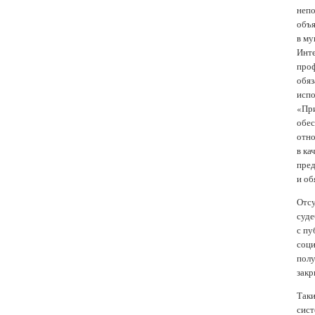
непо
объя
в му
Инте
проф
обяз
испо
«При
обес
отно
в ка
пред
и об
Отсу
суде
с пу
соци
полу
закр
Таки
сист