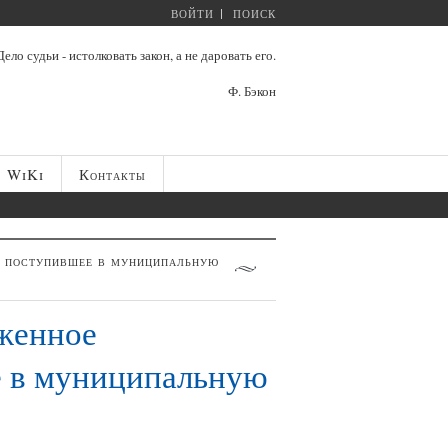
ВОЙТИ
ПОИСК
Дело судьи - истолковать закон, а не даровать его.
Ф. Бэкон
WiKi
Контакты
, поступившее в муниципальную
оженное
е в муниципальную