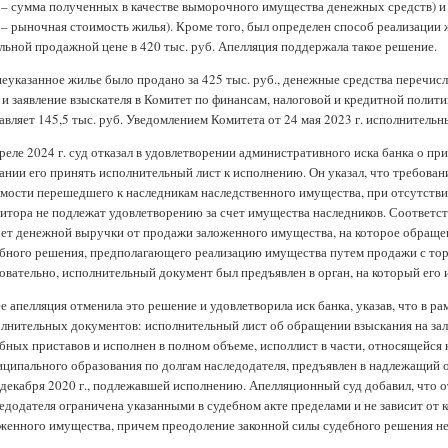
 – сумма полученных в качестве выморочного имущества денежных средств) и
 – рыночная стоимость жилья). Кроме того, был определен способ реализации 
льной продажной цене в 420 тыс. руб. Апелляция поддержала такое решение.
указанное жилье было продано за 425 тыс. руб., денежные средства перечис
 и заявление взыскателя в Комитет по финансам, налоговой и кредитной полити
авляет 145,5 тыс. руб. Уведомлением Комитета от 24 мая 2023 г. исполнитель
реле 2024 г. суд отказал в удовлетворении административного иска банка о п
ании его принять исполнительный лист к исполнению. Он указал, что требован
мости перешедшего к наследникам наследственного имущества, при отсутстви
итора не подлежат удовлетворению за счет имущества наследников. Соответс
чет денежной выручки от продажи заложенного имущества, на которое обраще
бного решения, предполагающего реализацию имущества путем продажи с тор
овательно, исполнительный документ был предъявлен в орган, на который его 
е апелляция отменила это решение и удовлетворила иск банка, указав, что в р
лнительных документов: исполнительный лист об обращении взыскания на за
бных приставов и исполнен в полном объеме, исполлист в части, относящейся
ципального образования по долгам наследодателя, предъявлен в надлежащий о
 декабря 2020 г., подлежавшей исполнению. Апелляционный суд добавил, что 
едодателя ограничена указанными в судебном акте пределами и не зависит от
женного имущества, причем преодоление законной силы судебного решения н