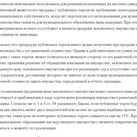
тически невозможно использовать для решения возложенных на местное самоу
пективой является его продажа с публичных торгов по требованию залогодер
ниципальную собственность, когда нет перспектив его использования для му
оятельствах повлечь для муниципального образования лишь издержки. При эт
матриваемом аспекте усугубляют и нюансы продажи заложенного имущества с
зования не зависящие.
казал, что процедура публичных торгов имеет целью получение при продаже
носилась бы с его рыночной стоимостью. Однако в действительности сумма, п
ажи с таких торгов, может отличаться в меньшую сторону от его рыночной стои
еке, принимая решение об обращении взыскания на имущество, заложенное по
ажную цену заложенного имущества при его реализации, суд в отсутствие сог
годержателем, достижение которого не зависит от воли только муниципального
чной стоимости такого имущества, определенной в отчете оценщика.
сть начальная продажная цена заложенного имущества может оказаться ниже р
нтирует и приближения в ходе торгов цены реализации имущества к рыночной
щика. Согласно же п. 1 и 3 ст. 58 указанного Закона, если публичные торги бу
на них явилось менее двух покупателей или на них не сделана надбавка прот
ества, такая цена на повторных публичных торгах снижается еще на 15%. Кр
ципальному образованию наследственного имущества с момента открытия насл
иться, к моменту его реализации.