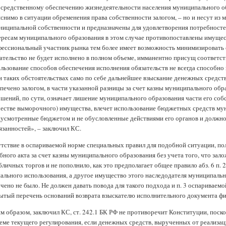
средственному обеспечению жизнедеятельности населения муниципального обр
снимо в ситуации обременения права собственности залогом, – но и несут из 
ниципальной собственности и предназначены для удовлетворения потребносте
ресам муниципального образования в этом случае противопоставлены имущес
ессиональный участник рынка тем более имеет возможность минимизировать св
ательство не будет исполнено в полном объеме, имманентно присущ соответ
льзование способов обеспечения исполнения обязательств не всегда способно 
 таких обстоятельствах само по себе дальнейшее взыскание денежных средств
печено залогом, в части указанной разницы за счет казны муниципального об
шений, по сути, означает лишение муниципального образования части его собс
честве выморочного) имущества, влечет использование бюджетных средств мун
усмотренные бюджетом и не обусловленные действиями его органов и должно
язанностей», – заключил КС.
тствие в оспариваемой норме специальных правил для подобной ситуации, по
бного акта за счет казны муниципального образования без учета того, что за
бличных торгов и не пополнило, как это предполагает общее правило абз. 6 п
ального использования, а другое имущество этого наследодателя муниципаль
чено не было. Не должен давать повода для такого подхода и п. 3 оспариваем
ытый перечень оснований возврата взыскателю исполнительного документа ф
м образом, заключил КС, ст. 242.1 БК РФ не противоречит Конституции, поск
еме текущего регулирования, если денежных средств, вырученных от реализа