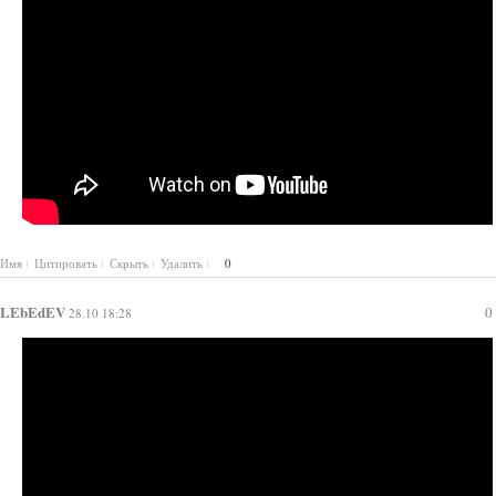
Имя
Цитировать
Скрыть
Удалить
0
LEbEdEV
0
28.10 18:28