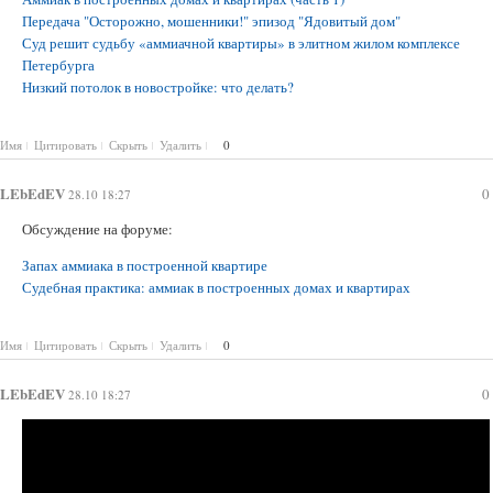
Передача "Осторожно, мошенники!" эпизод "Ядовитый дом"
Суд решит судьбу «аммиачной квартиры» в элитном жилом комплексе
Петербурга
Низкий потолок в новостройке: что делать?
Имя
Цитировать
Скрыть
Удалить
0
LEbEdEV
0
28.10 18:27
Обсуждение на форуме:
Запах аммиака в построенной квартире
Судебная практика: аммиак в построенных домах и квартирах
Имя
Цитировать
Скрыть
Удалить
0
LEbEdEV
0
28.10 18:27