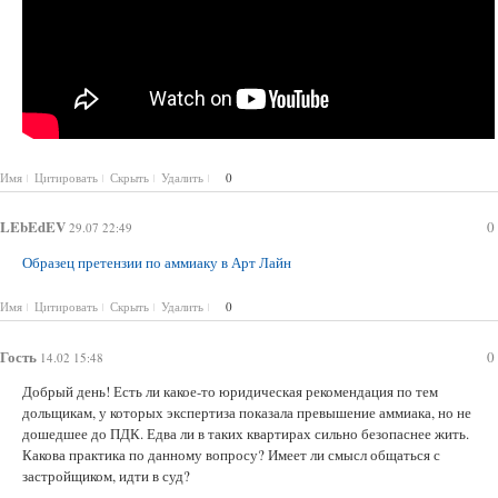
Имя
Цитировать
Скрыть
Удалить
0
LEbEdEV
0
29.07 22:49
Образец претензии по аммиаку в Арт Лайн
Имя
Цитировать
Скрыть
Удалить
0
Гость
0
14.02 15:48
Добрый день! Есть ли какое-то юридическая рекомендация по тем
дольщикам, у которых экспертиза показала превышение аммиака, но не
дошедшее до ПДК. Едва ли в таких квартирах сильно безопаснее жить.
Какова практика по данному вопросу? Имеет ли смысл общаться с
застройщиком, идти в суд?