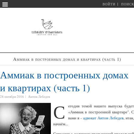
ВОЙТИ
ПОИСК
Аммиак в построенных домах и квартирах (часть 1)
Аммиак в построенных домах
и квартирах (часть 1)
28 октября 2016
Антон Лебедев
С
егодня темой нашего выпуска будет
«Аммиак в построенной квартире". С
вами я -
адвокат Антон Лебедев
, итак
начнём...
Ситуация с наличием превышений предельной