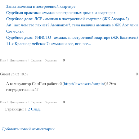
Запах аммиака в построенной квартире
Судебная практика: аммиак в построенных домах и квартирах
Судебное дело: ЛСР - аммиак в построенной квартире (ЖК Аврора-2)
Art line: чем это пахнет? Аммиаком?, тема наличия аммиака в ЖК Арт лайн
Сэтл сити
Судебное дело: УНИСТО - аммиак в построенной квартире (ЖК Багателль)
11-я Красноармейская 7: аммиак и все, все, все...
Имя
Цитировать
Скрыть
Удалить
0
Guest
0
26.02 10:59
А калькулятор СанПин рабочий (
http://lawnow.ru/sanpin
/)? Это
государственный?
Имя
Цитировать
Скрыть
Удалить
0
Страницы:
1
2
След.
Добавить новый комментарий