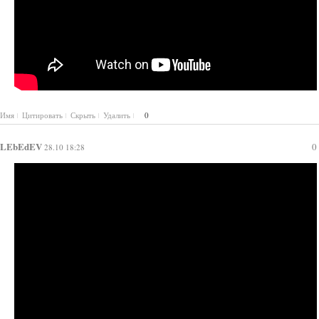
Имя
Цитировать
Скрыть
Удалить
0
LEbEdEV
0
28.10 18:28