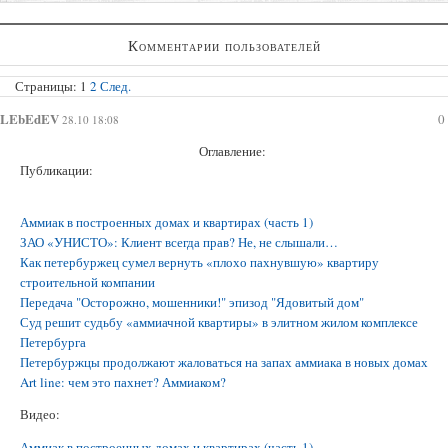
Суд с компанией-застройщиком;
Комментарии пользователей
Возврат долгов через взыскание задолженности;
Регистрация права собственности в судебном порядке;
Страницы:
1
2
След.
LEbEdEV
0
28.10 18:08
Оглавление:
Публикации:
Аммиак в построенных домах и квартирах (часть 1)
ЗАО «УНИСТО»: Клиент всегда прав? Не, не слышали…
Как петербуржец сумел вернуть «плохо пахнувшую» квартиру
строительной компании
Передача "Осторожно, мошенники!" эпизод "Ядовитый дом"
Суд решит судьбу «аммиачной квартиры» в элитном жилом комплексе
Петербурга
Петербуржцы продолжают жаловаться на запах аммиака в новых домах
Art line: чем это пахнет? Аммиаком?
Видео:
Аммиак в построенных домах и квартирах (часть 1)