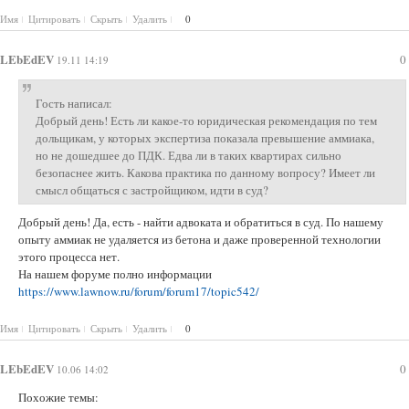
Имя
Цитировать
Скрыть
Удалить
0
LEbEdEV
0
19.11 14:19
Гость написал:
Добрый день! Есть ли какое-то юридическая рекомендация по тем
дольщикам, у которых экспертиза показала превышение аммиака,
но не дошедшее до ПДК. Едва ли в таких квартирах сильно
безопаснее жить. Какова практика по данному вопросу? Имеет ли
смысл общаться с застройщиком, идти в суд?
Добрый день! Да, есть - найти адвоката и обратиться в суд. По нашему
опыту аммиак не удаляется из бетона и даже проверенной технологии
этого процесса нет.
На нашем форуме полно информации
https://www.lawnow.ru/forum/forum17/topic542/
Имя
Цитировать
Скрыть
Удалить
0
LEbEdEV
0
10.06 14:02
Похожие темы: