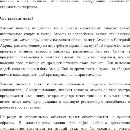
наличия в них аммиака. Дополнительные исследования увеличивают
стоимость экспертизы.
Что такое аммиак?
Аммиак является бесцветный газ с резким характерным запахом (запах
нашатырного спирта и мочи). Аммиак (в европейских языках его название
звучит как «аммониак») своим названием обязан оазису Аммона в Северной
Африке, расположенному на перекрёстке караванных путей. В жарком климате
продукты жизнедеятельности животных разлагаются быстрее. Одним из
продуктов разложения и является аммиак. По другим сведениям, аммиак
получил своё название от древнеегипетского слова амониан. Так называли
людей, поклоняющихся богу Амону. Они во время своих ритуальных обрядов
нюхали нашатырь, который при нагревании испаряет аммиак.
Аммиак является также конечным побочным продуктом метаболизма
аминокислот. У млекопитающих, включая человека, аммиак обычно быстро
превращается в мочевину, которая гораздо менее токсична и, в частности,
имеет менее щелочную реакцию и меньшую реакционную способность в
качестве восстановителя.
Не редко на строительных объектах туалет обустраивается не лучшим
образом. В многоэтажном здании без лифта рабочим достаточно
трудозатратно спускаться на первый этаж что бы сходить в туалет.