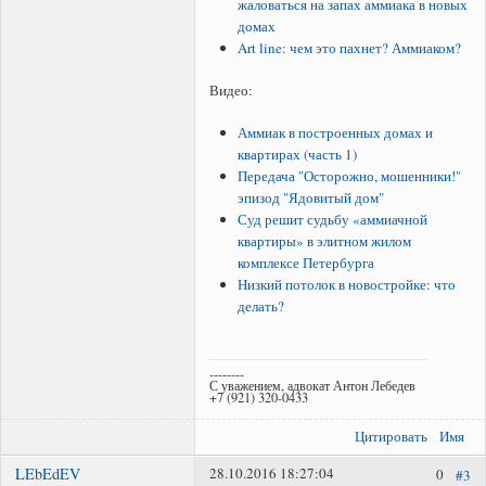
жаловаться на запах аммиака в новых
домах
Art line: чем это пахнет? Аммиаком?
Видео:
Аммиак в построенных домах и
квартирах (часть 1)
Передача "Осторожно, мошенники!"
эпизод "Ядовитый дом"
Суд решит судьбу «аммиачной
квартиры» в элитном жилом
комплексе Петербурга
Низкий потолок в новостройке: что
делать?
--------
С уважением, адвокат Антон Лебедев
+7 (921) 320-0433
Цитировать
Имя
LEbEdEV
28.10.2016 18:27:04
0
#3