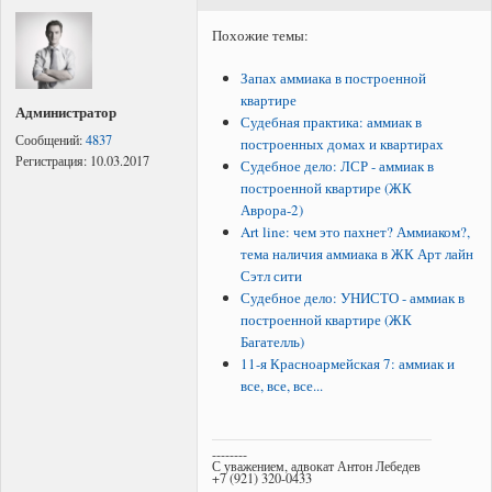
Похожие темы:
Запах аммиака в построенной
квартире
Администратор
Судебная практика: аммиак в
Сообщений:
4837
построенных домах и квартирах
Регистрация:
10.03.2017
Судебное дело: ЛСР - аммиак в
построенной квартире (ЖК
Аврора-2)
Art line: чем это пахнет? Аммиаком?,
тема наличия аммиака в ЖК Арт лайн
Сэтл сити
Судебное дело: УНИСТО - аммиак в
построенной квартире (ЖК
Багателль)
11-я Красноармейская 7: аммиак и
все, все, все...
--------
С уважением, адвокат Антон Лебедев
+7 (921) 320-0433