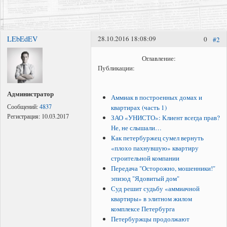
LEbEdEV
28.10.2016 18:08:09
0
#2
Представление интересов в судах общей юрисдикции;
Суд с застройщиком
Оглавление:
Публикации:
Регистрация права собственности в судебном порядке;
Администратор
Аммиак в построенных домах и
Сообщений:
4837
квартирах (часть 1)
Регистрация:
10.03.2017
ЗАО «УНИСТО»: Клиент всегда прав?
Не, не слышали…
Как петербуржец сумел вернуть
«плохо пахнувшую» квартиру
строительной компании
Передача "Осторожно, мошенники!"
эпизод "Ядовитый дом"
Суд решит судьбу «аммиачной
квартиры» в элитном жилом
комплексе Петербурга
Петербуржцы продолжают