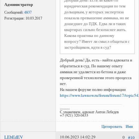
Администратор
юридическая рекомендация по тем
дольщикам, у которых экспертиза
Сообщений:
4837
показала превышение аммиака, но не
Регистрация:
10.03.2017
дошедшее до ПДК. Едва ли в таких
квартирах сильно безопаснее жить.
Какова практика по данному
вопросу? Имеет ли смысл общаться с
застройщиком, идти в суд?
Добрый день! Да, есть - найти адвоката и
обратиться в суд. По нашему опыту
аммиак не удаляется из бетона и даже
проверенной технологии этого процесса
нет.
На нашем форуме полно информации
https://www.lawnow.ru/forum/forum17/topic54
--------
С уважением, адвокат Антон Лебедев
+7 (921) 320-0433
Цитировать
Имя
LEbEdEV
10.06.2023 14:02:29
0
#10