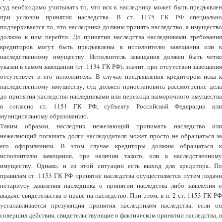
суд необходимо учитывать то, что иск к наследнику может быть предъявлен
при условии принятия наследства. В ст. 1175 ГК РФ специально
подчеркивается то, что наследники должны принять наследство, а имущество
должно к ним перейти. До принятия наследства наследниками требования
кредиторов могут быть предъявлены к исполнителю завещания или к
наследственному имуществу. Исполнитель завещания должен быть четко
указан в самом завещании (ст. 1134 ГК РФ), значит, при отсутствии завещания
отсутствует и его исполнитель. В случае предъявления кредитором иска к
наследственному имуществу, суд должен приостановить рассмотрение дела
до принятия наследства наследниками или перехода выморочного имущества
в согласно ст. 1151 ГК РФ, субъекту Российской Федерации или
муниципальному образованию.
Таким образом, наследник нежелающий принимать наследство или
нежелающий погашать долги наследодателя может просто не обращаться за
его оформлением. В этом случае кредиторы должны обращаться к
исполнителю завещания, при наличии такого, или к наследственному
имуществу. Однако, и из этой ситуации есть выход для кредитора. По
правилам ст. 1153 ГК РФ принятие наследства осуществляется путем подачи
нотариусу заявления наследника о принятии наследства либо заявления о
выдаче свидетельства о праве на наследство. При этом, в п. 2 ст. 1153 ГК РФ
устанавливается презумпция принятия наследником наследства, если он
совершил действия, свидетельствующие о фактическом принятии наследства, в