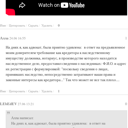
Имя
Цитировать
Скрыть
Удалить
0
Алла
1
24.06 16:55
На днях я, как адвокат, была приятно удивлена: в ответ на предъявленное
моим доверителем требование как кредитора к наследственному
имуществу должника, нотариус, в производстве которого находится
наследственное дело, предоставил сведения о наследниках: Ф.И.О. и адрес
их регистрации с формулировкой: "поскольку сведения о лицах,
принявших наследство, непосредственно затрагивают ваши права и
законные интересы как кредитора..." Так что может не все так плохо....
Имя
Цитировать
Скрыть
Удалить
1
LEbEdEV
0
27.06 13:21
Алла написал:
На днях я, как адвокат, была приятно удивлена: в ответ на