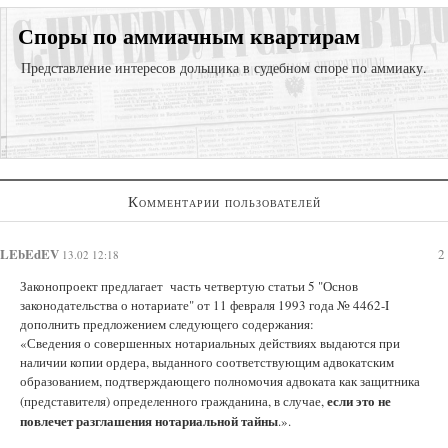
Споры по аммиачным квартирам
Представление интересов дольщика в судебном споре по аммиаку.
Представление интересов в судах общей юрисдикции;
Комментарии пользователей
Суд с застройщиком
Регистрация права собственности в судебном порядке;
LEbEdEV
2
13.02 12:18
Законопроект предлагает часть четвертую статьи 5 "Основ
законодательства о нотариате" от 11 февраля 1993 года № 4462-I
дополнить предложением следующего содержания:
«Сведения о совершенных нотариальных действиях выдаются при
наличии копии ордера, выданного соответствующим адвокатским
образованием, подтверждающего полномочия адвоката как защитника
если это не
(представителя) определенного гражданина, в случае,
повлечет разглашения нотариальной тайны
.».