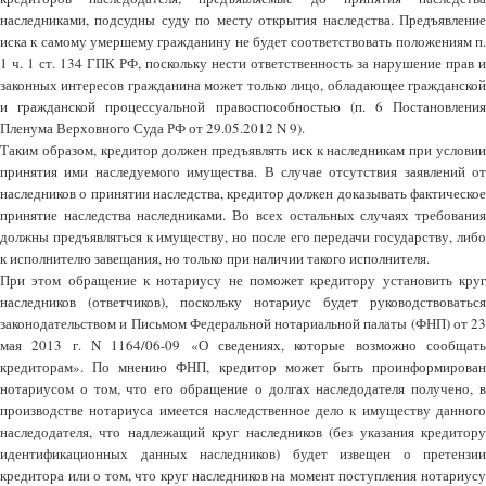
наследниками, подсудны суду по месту открытия наследства. Предъявление
иска к самому умершему гражданину не будет соответствовать положениям п.
1 ч. 1 ст. 134 ГПК РФ, поскольку нести ответственность за нарушение прав и
законных интересов гражданина может только лицо, обладающее гражданской
и гражданской процессуальной правоспособностью (п. 6 Постановления
Пленума Верховного Суда РФ от 29.05.2012 N 9).
Таким образом, кредитор должен предъявлять иск к наследникам при условии
принятия ими наследуемого имущества. В случае отсутствия заявлений от
наследников о принятии наследства, кредитор должен доказывать фактическое
принятие наследства наследниками. Во всех остальных случаях требования
должны предъявляться к имуществу, но после его передачи государству, либо
к исполнителю завещания, но только при наличии такого исполнителя.
При этом обращение к нотариусу не поможет кредитору установить круг
наследников (ответчиков), поскольку нотариус будет руководствоваться
законодательством и Письмом Федеральной нотариальной палаты (ФНП) от 23
мая 2013 г. N 1164/06-09 «О сведениях, которые возможно сообщать
кредиторам». По мнению ФНП, кредитор может быть проинформирован
нотариусом о том, что его обращение о долгах наследодателя получено, в
производстве нотариуса имеется наследственное дело к имуществу данного
наследодателя, что надлежащий круг наследников (без указания кредитору
идентификационных данных наследников) будет извещен о претензии
кредитора или о том, что круг наследников на момент поступления нотариусу