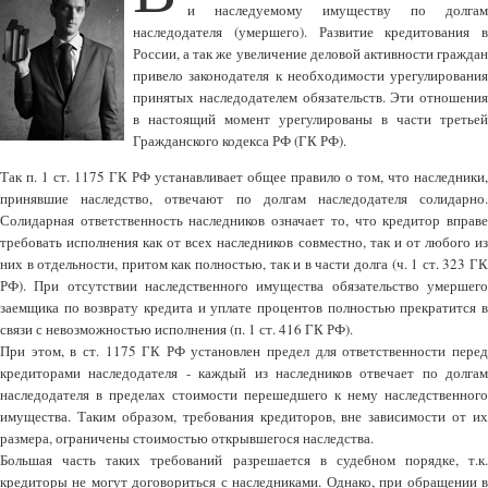
и наследуемому имуществу по долгам
наследодателя (умершего). Развитие кредитования в
России, а так же увеличение деловой активности граждан
привело законодателя к необходимости урегулирования
принятых наследодателем обязательств. Эти отношения
в настоящий момент урегулированы в части третьей
Гражданского кодекса РФ (ГК РФ).
Так п. 1 ст. 1175 ГК РФ устанавливает общее правило о том, что наследники,
принявшие наследство, отвечают по долгам наследодателя солидарно.
Солидарная ответственность наследников означает то, что кредитор вправе
требовать исполнения как от всех наследников совместно, так и от любого из
них в отдельности, притом как полностью, так и в части долга (ч. 1 ст. 323 ГК
РФ). При отсутствии наследственного имущества обязательство умершего
заемщика по возврату кредита и уплате процентов полностью прекратится в
связи с невозможностью исполнения (п. 1 ст. 416 ГК РФ).
При этом, в ст. 1175 ГК РФ установлен предел для ответственности перед
кредиторами наследодателя - каждый из наследников отвечает по долгам
наследодателя в пределах стоимости перешедшего к нему наследственного
имущества. Таким образом, требования кредиторов, вне зависимости от их
размера, ограничены стоимостью открывшегося наследства.
Большая часть таких требований разрешается в судебном порядке, т.к.
кредиторы не могут договориться с наследниками. Однако, при обращении в