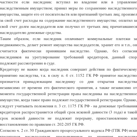
частности если наследник: вступил во владение или в управление
наследственным имуществом; принял меры по сохранению наследственного
имущества, защите его от посягательств или притязаний третьих лиц; произвел
за свой счет расходы на содержание наследственного имущества; оплатил за
свой счет долги наследодателя или получил от третьих лиц причитавшиеся
наследодателю денежные средства.
Таким образом, если наследник оплачивает коммунальные платежи за
недвижимость, делает ремонт имущества наследодателя, хранит его и т.п., он
считается фактически принявшим наследство. Однако, без согласия
наследников на урегулирование требований кредиторов, данный спор
подлежит рассмотрению в суде.
Кредитору не важно когда наследник совершит действия по фактическому
принятию наследства, т.к. в силу п. 4 ст. 1152 ГК РФ принятое наследство
признается принадлежащим наследнику со дня открытия наследства
независимо от времени его фактического принятия, а также независимо от
момента государственной регистрации права наследника на наследственное
имущество, когда такое право подлежит государственной регистрации. Однако,
следует учитывать положения п. 3 ст. 1175 ГК РФ - на денежные требования
кредиторов распространяется общий срок исковой давности (3 года) и такой
срок исковой давности не подлежит перерыву, приостановлению или
восстановлению по правилам ст. 202-205 ГК РФ.
Согласно ч. 2 ст. 30 Гражданского процессуального кодекса РФ (ГПК РФ) иски
кредиторов наследодателя, предъявляемые до принятия наследства