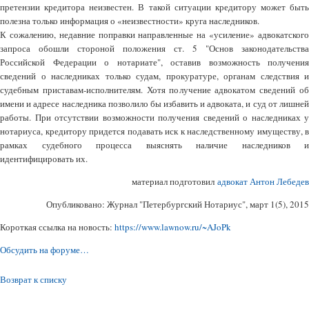
претензии кредитора неизвестен. В такой ситуации кредитору может быть
полезна только информация о «неизвестности» круга наследников.
К сожалению, недавние поправки направленные на «усиление» адвокатского
запроса обошли стороной положения ст. 5 "Основ законодательства
Российской Федерации о нотариате", оставив возможность получения
сведений о наследниках только судам, прокуратуре, органам следствия и
судебным приставам-исполнителям. Хотя получение адвокатом сведений об
имени и адресе наследника позволило бы избавить и адвоката, и суд от лишней
работы. При отсутствии возможности получения сведений о наследниках у
нотариуса, кредитору придется подавать иск к наследственному имуществу, в
рамках судебного процесса выяснять наличие наследников и
идентифицировать их.
материал подготовил
адвокат Антон Лебедев
Опубликовано: Журнал "Петербургский Нотариус", март 1(5), 2015
Короткая ссылка на новость:
https://www.lawnow.ru/~AJoPk
Обсудить на форуме…
Возврат к списку