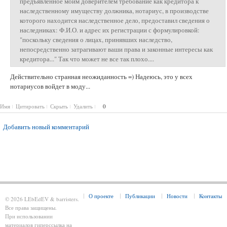
предъявленное моим доверителем требование как кредитора к
наследственному имуществу должника, нотариус, в производстве
которого находится наследственное дело, предоставил сведения о
наследниках: Ф.И.О. и адрес их регистрации с формулировкой:
"поскольку сведения о лицах, принявших наследство,
непосредственно затрагивают ваши права и законные интересы как
кредитора..." Так что может не все так плохо....
Действительно странная неожиданность =) Надеюсь, это у всех
нотариусов войдет в моду...
Имя
Цитировать
Скрыть
Удалить
0
Добавить новый комментарий
О проекте
Публикации
Новости
Контакты
© 2026 LEbEdEV & barristers.
Все права защищены.
При использовании
материалов гиперссылка на