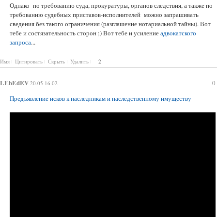
Однако по требованию суда, прокуратуры, органов следствия, а также по
требованию судебных приставов-исполнителей можно запрашивать
сведения без такого ограничения (разглашение нотариальной тайны). Вот
тебе и состязательность сторон ;) Вот тебе и усиление
адвокатского
запроса
...
Имя
Цитировать
Скрыть
Удалить
2
LEbEdEV
0
20.05 16:02
Предъявление исков к наследникам и наследственному имуществу