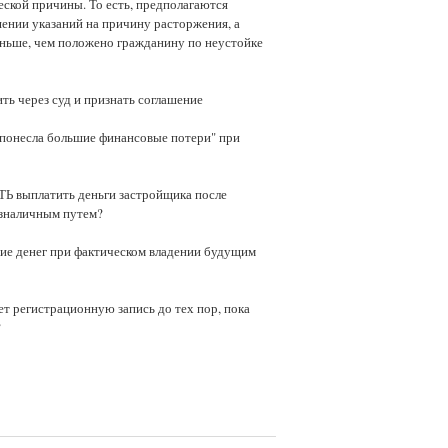
еской причины. То есть, предполагаются
шении указаний на причину расторжения, а
еньше, чем положено гражданину по неустойке
ть через суд и признать соглашение
 понесла большие финансовые потери" при
ТЬ выплатить деньги застройщика после
безналичным путем?
ние денег при фактическом владении будущим
т регистрационную запись до тех пор, пока
?