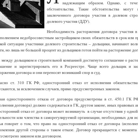
надлежащим образом. Однако, с теч
обстоятельства. Такие обстоятельства могу
заключенного договора участия в долевом стро
долевого участия (ДДУ).
Необходимость расторжения договора участия в 
полнением недобросовестным застройщиком своих обязательств в срок или 
кой ситуации участники долевого строительства – дольщики, начинают вол
ги, но лишь не большой процент из дольщиков готов пойти на расторжение дог
 между дольщиком и строительной компанией достигнуто соглашение о расто
лашение и зарегистрировать его в Росреестре. Чаще всего дольщик и з
оржения договора и они переносят возникший спор в суд.
ласно ст. 310 ГК РФ, односторонний отказ от исполнения обязательств
скаются, за исключением случаев, прямо предусмотренных законом.
чаи одностороннего отказа от договора предусмотрены в ст. 450.1 ГК РФ
олнения договора) должно содержаться в ГК, другом законе, иных правовых акт
сторонний отказ от договора может возникнуть в случае отсутствия у одной
ельности или членства в саморегулируемой организации, необходимых для ис
ья говорит о том, что право на односторонний отказ от договора (испол
омления другой стороны о таком отказе. Договор прекращается с момента
усмотрено законом или договором.