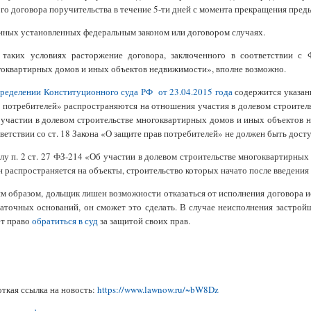
го договора поручительства в течение 5-ти дней с момента прекращения пре
 иных установленных федеральным законом или договором случаях.
 таких условиях расторжение договора, заключенного в соответствии с 
оквартирных домов и иных объектов недвижимости», вполне возможно.
ределении Конституционного суда РФ от 23.04.2015 года
содержится указани
 потребителей» распространяются на отношения участия в долевом строитель
участии в долевом строительстве многоквартирных домов и иных объектов 
ветствии со ст. 18 Закона «О защите прав потребителей» не должен быть дост
лу п. 2 ст. 27 ФЗ-214 «Об участии в долевом строительстве многоквартирн
н распространяется на объекты, строительство которых начато после введения З
м образом, дольщик лишен возможности отказаться от исполнения договора ис
аточных оснований, он сможет это сделать. В случае неисполнения застрой
ет право
обратиться в суд
за защитой своих прав.
ткая ссылка на новость:
https://www.lawnow.ru/~bW8Dz