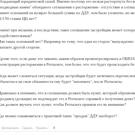
обладающий юридической силой. Именно поэтому его нельзя расторгнуть без в
"подводные камни" обоюдного соглашения о расторжении - отсутствие в согла
значит оснований на возврат большей суммы по ДДУ, чем было уплачено, но м
1/150 ставки ЦБ) нет?
Значит при желании, в последствии, такое соглашение застройщик может оспори
недействительным?
Или таких оснований нет? Например по тому, что одна из сторон "вынужденно
выплате другой стороне.
Кроме того, если даже это законно, каким образом проконтролировать и ОБЯЗА
регистрации расторжения в Регпалате, тем более, что это будет происходить 
Ведь может сложиться ситуация, когда застройщик будет затягивать перечисле
бъектом и на свои обязанности ему будет "наплевать", после Регпалаты.
Правильно я понимаю, что в соглашении должен быть пункт, который обременяе
родавец (дольщик) не подтвердит это в Регпалате справкой о получении денег
ак должен звучать этот пункт, чтобы Регпалата приняла его во внимание?
Где можно ознакомиться с практикой таких "продаж" ДДУ наоборот?
Цитировать
Скрыть
Удалить
0