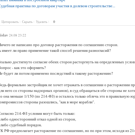
удебная практика по договорам участия в долевом строительстве...
Цитировать
Скрыть
Удалить
0
islav
24.08 23:22
Ничего не написано про договор расторжения по соглашению сторон.
А имеет ли право применение такой способ решения разногласий?
еально достигнуто согласие обеих сторон расторгнуть на определенных услови
Вопрос - как это оформить?
Не будет ли потом применено последствий к такому расторжению?
Ведь формально застройщик не хочет отражать в соглашении о расторжении пр
ля него со стороны надзорных органов), в суд обращаться обе стороны не хот
но она меньше 1/150 (по 214-ФЗ) и осталось только облечь это в правильную 
компромиссов стороны разошлись, "как в море корабли".
Согласно 214-ФЗ условия могут быть только:
 либо односторонний отказ одной из сторон,
- либо судебный порядок.
ГК РФ предполагает расторжение по соглашению, но по при этом, исходя из 21