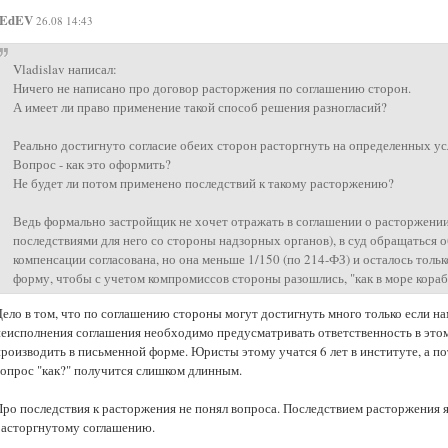
EdEV
26.08 14:43
Vladislav написал:
Ничего не написано про договор расторжения по соглашению сторон.
А имеет ли право применение такой способ решения разногласий?
Реально достигнуто согласие обеих сторон расторгнуть на определенных усл
Вопрос - как это оформить?
Не будет ли потом применено последствий к такому расторжению?
Ведь формально застройщик не хочет отражать в соглашении о расторжении
последствиями для него со стороны надзорных органов), в суд обращаться о
компенсации согласована, но она меньше 1/150 (по 214-ФЗ) и осталось тол
форму, чтобы с учетом компромиссов стороны разошлись, "как в море кораб
Дело в том, что по соглашению стороны могут достигнуть много только если на
неисполнения соглашения необходимо предусматривать ответственность в эт
производить в письменной форме. Юристы этому учатся 6 лет в институте, а п
вопрос "как?" получится слишком длинным.
Про последствия к расторжения не понял вопроса. Последствием расторжения я
расторгнутому соглашению.