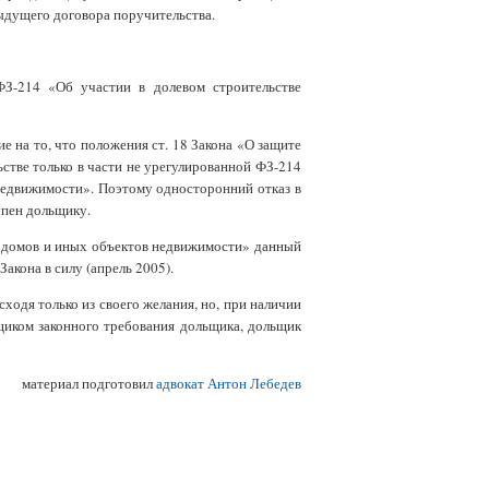
дыдущего договора поручительства.
ФЗ-214 «Об участии в долевом строительстве
е на то, что положения ст. 18 Закона «О защите
стве только в части не урегулированной ФЗ-214
недвижимости». Поэтому односторонний отказ в
упен дольщику.
ых домов и иных объектов недвижимости» данный
акона в силу (апрель 2005).
ходя только из своего желания, но, при наличии
щиком законного требования дольщика, дольщик
материал подготовил
адвокат Антон Лебедев