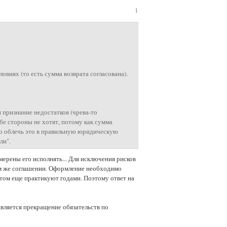
1
овиях (то есть сумма возврата согласована).
 признание недостатков (чрева-то
бе стороны не хотят, потому как сумма
ько облечь это в правильную юридическую
ли".
мерены его исполнять... Для исключения рисков
ом же соглашении. Оформление необходимо
отом еще практикуют годами. Поэтому ответ на
вляется прекращение обязательств по