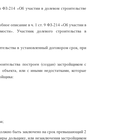
м ФЗ-214 «Об участии в долевом строительстве
ное описание в ч. 1 ст. 9 ФЗ-214 «Об участии в
ости». Участник долевого строительства в
ительства в установленный договором срок, при
роительства построен (создан) застройщиком с
 объекта, или с иными недостатками, которые
ройщика:
а;
должно быть заключено на срок превышающий 2
ртиры дольщику, или незаключения застройщиком