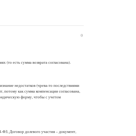
0
ях (то есть сумма возврата согласована).
изнание недостатков (чрева-то последствиями
ят, потому как сумма компенсации согласована,
юридическую форму, чтобы с учетом
4-ФЗ, Договор долевого участия – документ,