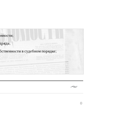
нности;
дряда;
бственности в судебном порядке;
0