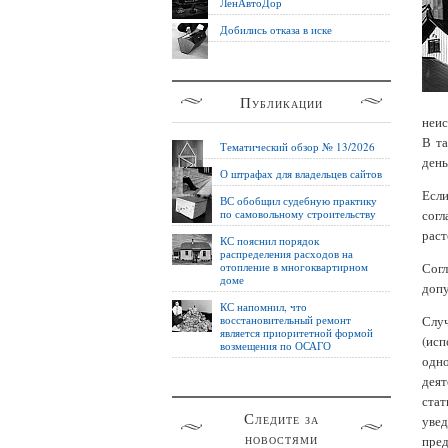
ЛенАвтоДор
Добились отказа в иске
Публикации
неис
В та
Тематический обзор № 13/2026
день
О штрафах для владельцев сайтов
Если
ВС обобщил судебную практику
по самовольному строительству
сог
раст
КС пояснил порядок
распределения расходов на
отопление в многоквартирном
Сог
доме
допу
КС напомнил, что
восстановительный ремонт
Слу
является приоритетной формой
(исп
возмещения по ОСАГО
одно
деят
стат
Следите за
увед
новостями
пред