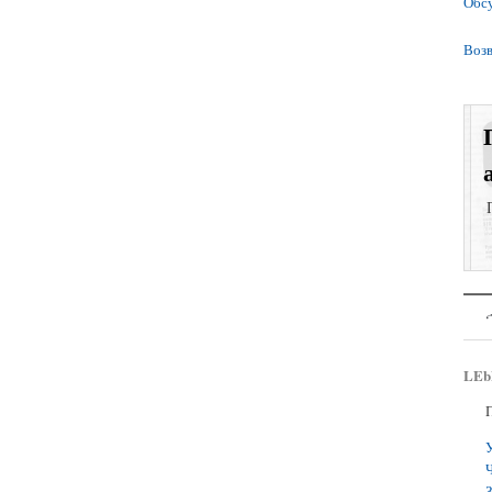
Обс
Возв
LEb
У
Ч