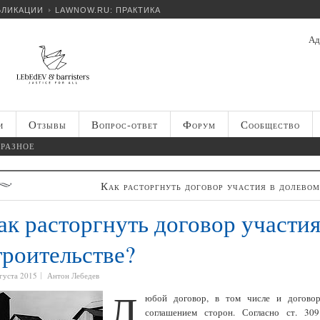
БЛИКАЦИИ
LAWNOW.RU: ПРАКТИКА
Ад
и
Отзывы
Вопрос-ответ
Форум
Сообщество
РАЗНОЕ
Как расторгнуть договор участия в долевом
ак расторгнуть договор участия
троительстве?
густа 2015
Антон Лебедев
Л
юбой договор, в том числе и договор 
соглашением сторон. Согласно ст. 30