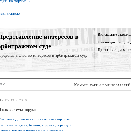
удить на форуме…
рат к списку
Представление интересов в
Взысказние задолже
Суд по договору по
арбитражном суде
Признание права со
Представительство интересов в арбитражном суде.
Комментарии пользователей
EdEV
28.05 23:09
Похожие темы форума:
частие в долевом строительстве квартиры...
то такое лоджия, балкон, терраса, веранда?
Запах аммиака в построенной квартире