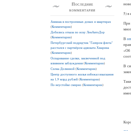
Последние
ново
комментарии
5) в
Аммиак в построенных домах и квартирах
При
(
Комментарии
)
мног
Добились отказа по иску ЛенАвтоДор
(
Комментарии
)
В
оп
Петербургский подрядчик "Газпром флота"
прав
расстался с партнёром адвоката Хмарина
«Об 
(
Комментарии
)
соот
Оспаривание сделки, заключенной под
влиянием заблуждения
(
Комментарии
)
В си
Схема Долниной
(
Комментарии
)
зако
Центр доступного жилья избежал взыскания
на 1,9 млрд рублей
(
Комментарии
)
Таки
По неустойке смирно
(
Комментарии
)
дост
име
Коро