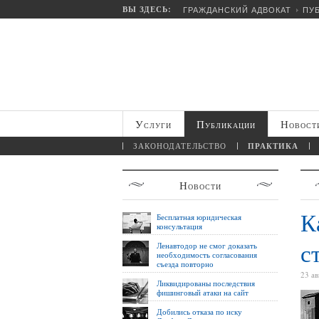
ВЫ ЗДЕСЬ:
ГРАЖДАНСКИЙ АДВОКАТ
ПУ
Услуги
Публикации
Новост
ЗАКОНОДАТЕЛЬСТВО
ПРАКТИКА
Новости
К
Бесплатная юридическая
консультация
с
Ленавтодор не смог доказать
необходимость согласования
съезда повторно
23 ав
Ликвидированы последствия
фишинговый атаки на сайт
Добились отказа по иску