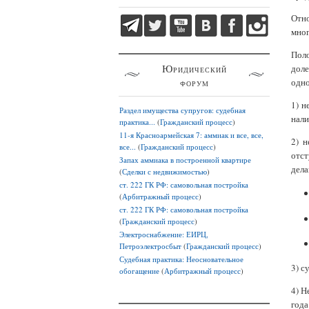
Отно
мног
Поло
Юридический
дол
форум
одно
1) н
Раздел имущества супругов: судебная
нали
практика...
(
Гражданский процесс
)
11-я Красноармейская 7: аммиак и все, все,
2) н
все...
(
Гражданский процесс
)
отст
Запах аммиака в построенной квартире
дела
(
Сделки с недвижимостью
)
ст. 222 ГК РФ: самовольная постройка
(
Арбитражный процесс
)
ст. 222 ГК РФ: самовольная постройка
(
Гражданский процесс
)
Электроснабжение: ЕИРЦ,
Петроэлектросбыт
(
Гражданский процесс
)
Судебная практика: Неосновательное
3) с
обогащение
(
Арбитражный процесс
)
4) Н
года