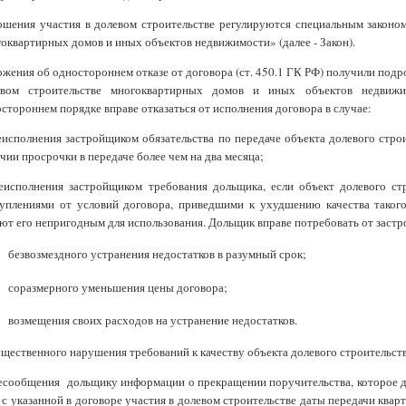
шения участия в долевом строительстве регулируются специальным законо
оквартирных домов и иных объектов недвижимости» (далее - Закон).
жения об одностороннем отказе от договора (ст. 450.1 ГК РФ) получили подроб
евом строительстве многоквартирных домов и иных объектов недвижим
стороннем порядке вправе отказаться от исполнения договора в случае:
еисполнения застройщиком обязательства по передаче объекта долевого стро
чии просрочки в передаче более чем на два месяца;
еисполнения застройщиком требования дольщика, если объект долевого ст
уплениями от условий договора, приведшими к ухудшению качества такого
ют его непригодным для использования. Дольщик вправе потребовать от заст
безвозмездного устранения недостатков в разумный срок;
соразмерного уменьшения цены договора;
возмещения своих расходов на устранение недостатков.
ущественного нарушения требований к качеству объекта долевого строительств
есообщения дольщику информации о прекращении поручительства, которое 
 с указанной в договоре участия в долевом строительстве даты передачи ква