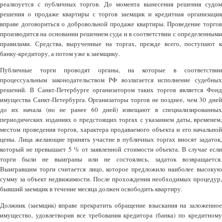
реализуется с публичных торгов. До момента вынесения решения судом
решения о продаже квартиры с торгов заемщик и кредитная организация
вправе договориться о добровольной продаже квартиры. Проведение торгов
производится на основании решением суда и в соответствии с определенными
правилами. Средства, вырученные на торгах, прежде всего, поступают к
банку-кредитору, а потом уже к заемщику.
Публичные торги проводят органы, на которые в соответствии
процессуальным законодательством РФ возлагается исполнение судебных
решений. В Санкт-Петербурге организатором таких торгов является Фонд
имущества Санкт-Петербурга. Организаторы торгов не позднее, чем 30 дней
до их начала (но не ранее 60 дней) извещают в специализированных
периодических изданиях о предстоящих торгах с указанием даты, временем,
местом проведения торгов, характера продаваемого объекта и его начальной
цены. Лица желающие принять участие в публичных торгах вносят задаток,
который не превышает 5 % от заявленной стоимости объекта. В случае если
торги были не выиграны или не состоялись, задаток возвращается.
Выигравшим торги считается лицо, которое предложило наиболее высокую
сумму за объект недвижимости. После прохождения необходимых процедур,
бывший заемщик в течение месяца должен освободить квартиру.
Должник (заемщик) вправе прекратить обращение взыскания на заложенное
имущество, удовлетворив все требования кредитора (банка) по кредитному