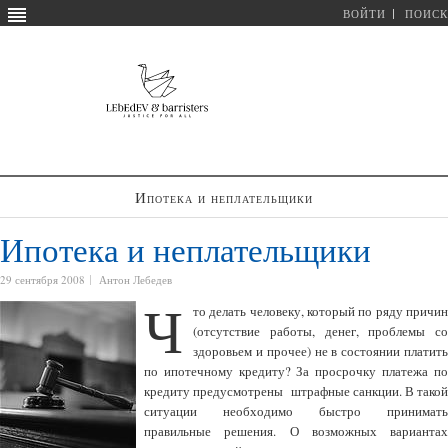
ВОЙТИ
ПОИСК
Ипотека и неплательщики
Ипотека и неплательщики
29 сентября 2008
Антон Лебедев
Ч
то делать человеку, который по ряду причин
(отсутствие работы, денег, проблемы со
здоровьем и прочее) не в состоянии платить
по ипотечному кредиту? За просрочку платежа по
кредиту предусмотрены штрафные санкции. В такой
ситуации необходимо быстро принимать
правильные решения. О возможных вариантах