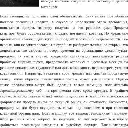
выхода из такой ситуации я и расскажу в данном
материале.
Если заемщик не исполняет свои обязательства, банк может потребовать
полного погашения кредита, а случае не исполнения этого требования,
попытаться продать квартиру получив на это решение суда. Продажа
квартиры будет осуществляться с целью погашения кредита. Но кредитные
организации крайне редко идут на продажу заложенной недвижимости. Во-
первых, они не заинтересованы в судебных разбирательствах, во-вторых, это
дополнительные затраты и потеря времени на организацию сделки купли-
продажи. В таком случае, кредитная организация постарается решить
проблему мирным путем, предоставляя отсрочку в несколько месяцев на
решение финансовых трудностей или дать возможность пересмотреть условия
кредитования. Например, увеличить срок кредита или снизить процентную
ставку, таким образом, ежемесячный платеж может уменьшиться. Однако
такие предложения могут быть сделаны только заемщику положительно
зарекомендовавшему себя на протяжении всего срока кредита. В крайнем
случае, залогодержатель (банк) может предоставить заемщику возможность
добровольно продать жилье по текущей рыночной стоимости. Разумеется,
продажу можно будет осуществить только под контролем и при согласии
кредитной организации. Если заемщику все вышеперечисленные «мирные»
пути решения этого вопроса не подходят, то залогодержатель в вправе
добиваться реализации квартиры в судебном порядке. Такая квартира