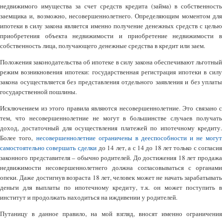
недвижимого имущества за счет средств кредита (займа) в собственность
заемщика и, возможно, несовершеннолетнего. Определяющим моментом для
ипотеки в силу закона является именно получение денежных средств с целью
приобретения объекта недвижимости и приобретение недвижимости в
собственность лица, получающего денежные средства в кредит или заем.
Положения законодательства об ипотеке в силу закона обеспечивают льготный
режим возникновения ипотеки: государственная регистрация ипотеки в силу
закона осуществляется без представления отдельного заявления и без уплаты
государственной пошлины.
Исключением из этого правила являются несовершеннолетние. Это связано с
тем, что несовершеннолетние не могут в большинстве случаев получать
доход, достаточный для осуществления платежей по ипотечному кредиту.
Более того,
несовершеннолетние ограничены в дееспособности и не могут
самостоятельно совершать сделки
до 14 лет, а с 14 до 18 лет только с согласи
законного представителя – обычно родителей. До достижения 18 лет продажа
недвижимости несовершеннолетнего должна согласовываться с органами
опеки. Даже достигнув возраста 18 лет, человек может не начать зарабатывать
деньги для выплаты по ипотечному кредиту, т.к. он может поступить в
институт и продолжать находиться на иждивении у родителей.
Путаницу в данное правило, на мой взгляд, вносят именно ограничения