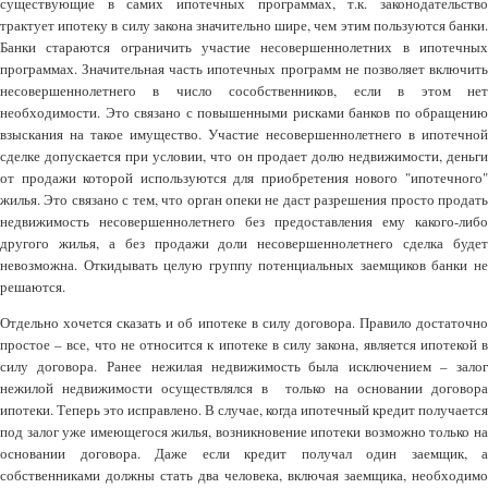
существующие в самих ипотечных программах, т.к. законодательство
трактует ипотеку в силу закона значительно шире, чем этим пользуются банки.
Банки стараются ограничить участие несовершеннолетних в ипотечных
программах. Значительная часть ипотечных программ не позволяет включить
несовершеннолетнего в число сособственников, если в этом нет
необходимости. Это связано с повышенными рисками банков по обращению
взыскания на такое имущество. Участие несовершеннолетнего в ипотечной
сделке допускается при условии, что он продает долю недвижимости, деньги
от продажи которой используются для приобретения нового "ипотечного"
жилья. Это связано с тем, что орган опеки не даст разрешения просто продать
недвижимость несовершеннолетнего без предоставления ему какого-либо
другого жилья, а без продажи доли несовершеннолетнего сделка будет
невозможна. Откидывать целую группу потенциальных заемщиков банки не
решаются.
Отдельно хочется сказать и об ипотеке в силу договора. Правило достаточно
простое – все, что не относится к ипотеке в силу закона, является ипотекой в
силу договора. Ранее нежилая недвижимость была исключением – залог
нежилой недвижимости осуществлялся в только на основании договора
ипотеки. Теперь это исправлено. В случае, когда ипотечный кредит получается
под залог уже имеющегося жилья, возникновение ипотеки возможно только на
основании договора. Даже если кредит получал один заемщик, а
собственниками должны стать два человека, включая заемщика, необходимо