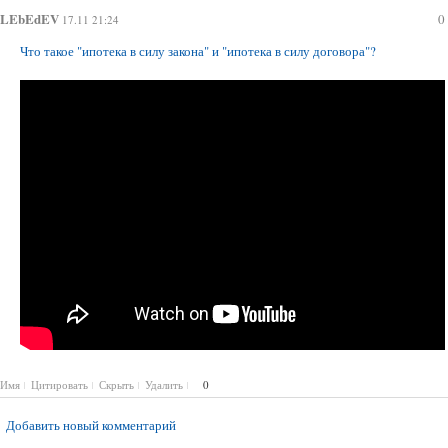
Споры по самовольному стриотельству (самострой)
LEbEdEV
0
17.11 21:24
Что такое "ипотека в силу закона" и "ипотека в силу договора"?
Имя
Цитировать
Скрыть
Удалить
0
Добавить новый комментарий