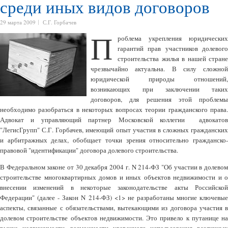
среди иных видов договоров
29 марта 2009
С.Г. Горбачев
П
роблема укрепления юридических
гарантий прав участников долевого
строительства жилья в нашей стране
чрезвычайно актуальна. В силу сложной
юридической природы отношений,
возникающих при заключении таких
договоров, для решения этой проблемы
необходимо разобраться в некоторых вопросах теории гражданского права.
Адвокат и управляющий партнер Московской коллегии адвокатов
"ЛегисГрупп" С.Г. Горбачев, имеющий опыт участия в сложных гражданских
и арбитражных делах, обобщает точки зрения относительно гражданско-
правовой "идентификации" договора долевого строительства.
В Федеральном законе от 30 декабря 2004 г. N 214-ФЗ "Об участии в долевом
строительстве многоквартирных домов и иных объектов недвижимости и о
внесении изменений в некоторые законодательстве акты Российской
Федерации" (далее - Закон N 214-ФЗ) <1> не разработаны многие ключевые
аспекты, связанные с обязательствами, вытекающими из договора участия в
долевом строительстве объектов недвижимости. Это привело к путанице на