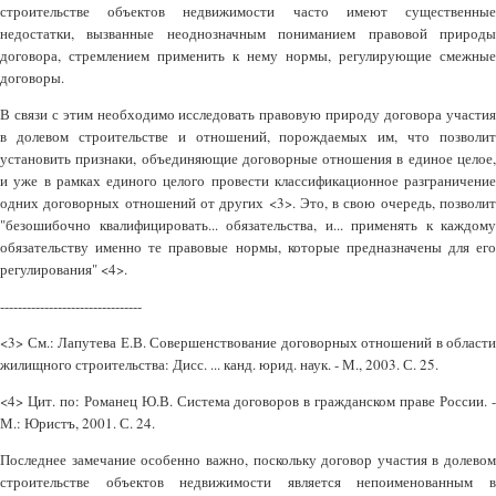
строительстве объектов недвижимости часто имеют существенные
недостатки, вызванные неоднозначным пониманием правовой природы
договора, стремлением применить к нему нормы, регулирующие смежные
договоры.
В связи с этим необходимо исследовать правовую природу договора участия
в долевом строительстве и отношений, порождаемых им, что позволит
установить признаки, объединяющие договорные отношения в единое целое,
и уже в рамках единого целого провести классификационное разграничение
одних договорных отношений от других <3>. Это, в свою очередь, позволит
"безошибочно квалифицировать... обязательства, и... применять к каждому
обязательству именно те правовые нормы, которые предназначены для его
регулирования" <4>.
--------------------------------
<3> См.: Лапутева Е.В. Совершенствование договорных отношений в области
жилищного строительства: Дисс. ... канд. юрид. наук. - М., 2003. С. 25.
<4> Цит. по: Романец Ю.В. Система договоров в гражданском праве России. -
М.: Юристъ, 2001. С. 24.
Последнее замечание особенно важно, поскольку договор участия в долевом
строительстве объектов недвижимости является непоименованным в