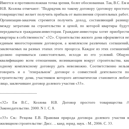
Имеется и противоположная точка зрения, более обоснованная. Так, В.С. Ем и
Н.В. Козлова отмечают: "Подрядчик по такому договору (договору простого
товарищества) желает получить прибыль от выполнения строительных работ.
Организация-заказчик стремится получить доход, составляющий разницу
между затратами на строительство и ценой, по которой квартиры будут
передаваться гражданам-инвесторам. Граждане-инвесторы хотят приобрести
квартиры в собственность" <32>. Строительство жилого дома оформляется не
единым многосторонним договором, а комплексом различных соглашений,
заключаемых на разных этапах этого процесса. Каждое из этих соглашений
должно оцениваться самостоятельно, исходя из его условий. Общую
квалификацию всем отношениям, возникающим вокруг строительства, как
одному комплексному договору дать невозможно. Соответственно нельзя
говорить и о "генеральном" договоре о совместной деятельности по
строительству дома, участником которого автоматически становится любое
лицо, заключившее договор долевого участия <33>.
--------------------------------
<32> Ем В.С., Козлова Н.В. Договор простого товарищества //
Законодательство. 2000. N 1. С. 8.
<33> См.: Резцова Е.В. Правовая природа договора долевого участия в
жилищном строительстве: Дисс. ... канд. юрид. наук. - М., 2006. С. 33.