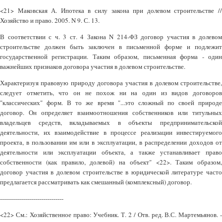
<21> Маковская А. Ипотека в силу закона при долевом строительстве //
Хозяйство и право. 2005. N 9. С. 13.
В соответствии с ч. 3 ст. 4 Закона N 214-ФЗ договор участия в долевом
строительстве должен быть заключен в письменной форме и подлежит
государственной регистрации. Таким образом, письменная форма - один
важнейших признаков договора участия в долевом строительстве.
Характеризуя правовую природу договора участия в долевом строительстве,
следует отметить, что он не похож ни на один из видов договоров
"классических" форм. В то же время "...это сложный по своей природе
договор. Он определяет взаимоотношения собственников или титульных
владельцев средств, вкладываемых в объекты предпринимательской
деятельности, их взаимодействие в процессе реализации инвестируемого
проекта, в пользовании им или в эксплуатации, в распределении доходов от
деятельности или эксплуатации объекта, а также устанавливает право
собственности (как правило, долевой) на объект" <22>. Таким образом,
договор участия в долевом строительстве в юридической литературе часто
предлагается рассматривать как смешанный (комплексный) договор.
--------------------------------
<22> См.: Хозяйственное право: Учебник. Т. 2 / Отв. ред. В.С. Мартемьянов. -