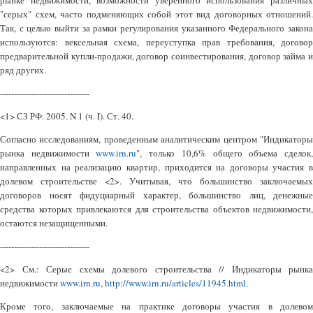
рынке недвижимости, возможности уверенного использования различных
"серых" схем, часто подменяющих собой этот вид договорных отношений.
Так, с целью выйти за рамки регулирования указанного Федерального закона
используются: вексельная схема, переуступка прав требования, договор
предварительной купли-продажи, договор соинвестирования, договор займа и
ряд других.
--------------------------------
<1> СЗ РФ. 2005. N 1 (ч. I). Ст. 40.
Согласно исследованиям, проведенным аналитическим центром "Индикаторы
рынка недвижимости
www.irn.ru
", только 10,6% общего объема сделок
направленных на реализацию квартир, приходится на договоры участия в
долевом строительстве <2>. Учитывая, что большинство заключаемых
договоров носят фидуциарный характер, большинство лиц, денежные
средства которых привлекаются для строительства объектов недвижимости,
остаются незащищенными.
--------------------------------
<2> См.: Серые схемы долевого строительства // Индикаторы рынка
недвижимости
www.irn.ru
,
http://www.irn.ru/articles/11945.html
.
Кроме того, заключаемые на практике договоры участия в долевом