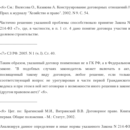
<6> См.: Вилесова О., Казакова А. Конструирование договорных отношений //
Прил. к журналу "Хозяйство и право". 2002. N 9. С. 54.
Частично решению указанной проблемы способствовало принятие Закона N
214-ФЗ <7>, где, в частности, в п. 1 ст. 4 дано понятие договора участия в
долевом строительстве.
--------------------------------
<7> СЗ РФ. 2005. N 1 (ч. I). Ст. 40.
Таким образом, указанный договор поименован не в ГК РФ, а в Федеральном
законе. "В подобных случаях законодатель может включать в акт,
посвященный такому виду договоров, любое решение, если только
соответствующий вопрос не урегулирован в части первой Гражданского
кодекса и при этом в ней нет оговорки о возможности иного решения в законе
(другом правовом акте)" <8>.
--------------------------------
<8> Цит. по: Брагинский М.И., Витрянский В.В. Договорное право. Книга
первая. Общие положения. - М.: Статут, 2002.
Анализируя данное определение и иные нормы указанного Закона N 214-ФЗ