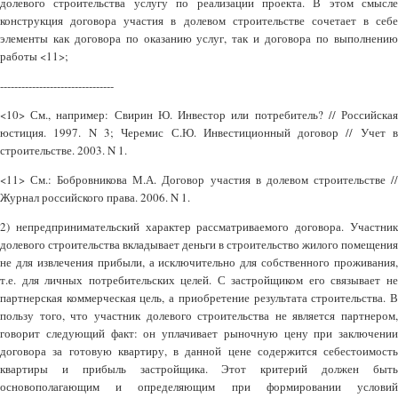
долевого строительства услугу по реализации проекта. В этом смысле
конструкция договора участия в долевом строительстве сочетает в себе
элементы как договора по оказанию услуг, так и договора по выполнению
работы <11>;
--------------------------------
<10> См., например: Свирин Ю. Инвестор или потребитель? // Российская
юстиция. 1997. N 3; Черемис С.Ю. Инвестиционный договор // Учет в
строительстве. 2003. N 1.
<11> См.: Бобровникова М.А. Договор участия в долевом строительстве //
Журнал российского права. 2006. N 1.
2) непредпринимательский характер рассматриваемого договора. Участник
долевого строительства вкладывает деньги в строительство жилого помещения
не для извлечения прибыли, а исключительно для собственного проживания,
т.е. для личных потребительских целей. С застройщиком его связывает не
партнерская коммерческая цель, а приобретение результата строительства. В
пользу того, что участник долевого строительства не является партнером,
говорит следующий факт: он уплачивает рыночную цену при заключении
договора за готовую квартиру, в данной цене содержится себестоимость
квартиры и прибыль застройщика. Этот критерий должен быть
основополагающим и определяющим при формировании условий