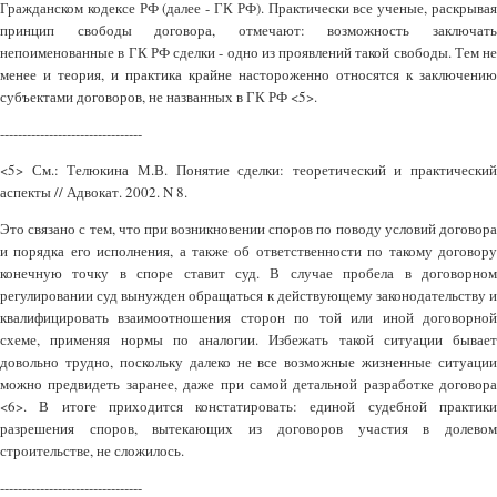
Гражданском кодексе РФ (далее - ГК РФ). Практически все ученые, раскрывая
принцип свободы договора, отмечают: возможность заключать
непоименованные в ГК РФ сделки - одно из проявлений такой свободы. Тем не
менее и теория, и практика крайне настороженно относятся к заключению
субъектами договоров, не названных в ГК РФ <5>.
--------------------------------
<5> См.: Телюкина М.В. Понятие сделки: теоретический и практический
аспекты // Адвокат. 2002. N 8.
Это связано с тем, что при возникновении споров по поводу условий договора
и порядка его исполнения, а также об ответственности по такому договору
конечную точку в споре ставит суд. В случае пробела в договорном
регулировании суд вынужден обращаться к действующему законодательству и
квалифицировать взаимоотношения сторон по той или иной договорной
схеме, применяя нормы по аналогии. Избежать такой ситуации бывает
довольно трудно, поскольку далеко не все возможные жизненные ситуации
можно предвидеть заранее, даже при самой детальной разработке договора
<6>. В итоге приходится констатировать: единой судебной практики
разрешения споров, вытекающих из договоров участия в долевом
строительстве, не сложилось.
--------------------------------