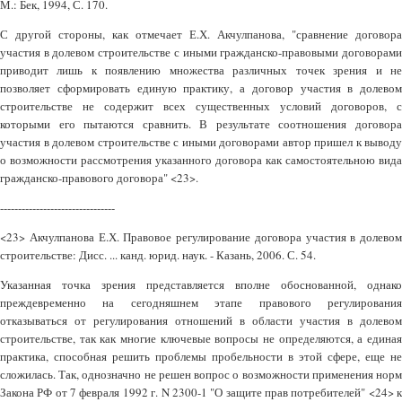
М.: Бек, 1994, С. 170.
С другой стороны, как отмечает Е.Х. Акчулпанова, "сравнение договора
участия в долевом строительстве с иными гражданско-правовыми договорами
приводит лишь к появлению множества различных точек зрения и не
позволяет сформировать единую практику, а договор участия в долевом
строительстве не содержит всех существенных условий договоров, с
которыми его пытаются сравнить. В результате соотношения договора
участия в долевом строительстве с иными договорами автор пришел к выводу
о возможности рассмотрения указанного договора как самостоятельною вида
гражданско-правового договора" <23>.
--------------------------------
<23> Акчулпанова Е.Х. Правовое регулирование договора участия в долевом
строительстве: Дисс. ... канд. юрид. наук. - Казань, 2006. С. 54.
Указанная точка зрения представляется вполне обоснованной, однако
преждевременно на сегодняшнем этапе правового регулирования
отказываться от регулирования отношений в области участия в долевом
строительстве, так как многие ключевые вопросы не определяются, а единая
практика, способная решить проблемы пробельности в этой сфере, еще не
сложилась. Так, однозначно не решен вопрос о возможности применения норм
Закона РФ от 7 февраля 1992 г. N 2300-1 "О защите прав потребителей" <24> к