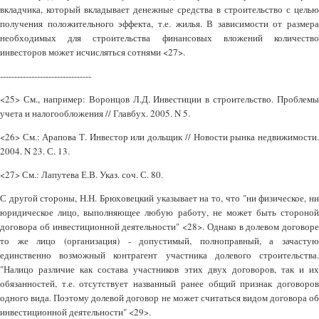
вкладчика, который вкладывает денежные средства в строительство с целью
получения положительного эффекта, т.е. жилья. В зависимости от размера
необходимых для строительства финансовых вложений количество
инвесторов может исчисляться сотнями <27>.
--------------------------------
<25> См., например: Воронцов Л.Д. Инвестиции в строительство. Проблемы
учета и налогообложения // Главбух. 2005. N 5.
<26> См.: Арапова Т. Инвестор или дольщик // Новости рынка недвижимости.
2004. N 23. С. 13.
<27> См.: Лапутева Е.В. Указ. соч. С. 80.
С другой стороны, Н.Н. Брюховецкий указывает на то, что "ни физическое, ни
юридическое лицо, выполняющее любую работу, не может быть стороной
договора об инвестиционной деятельности" <28>. Однако в долевом договоре
то же лицо (организация) - допустимый, полноправный, а зачастую
единственно возможный контрагент участника долевого строительства.
"Налицо различие как состава участников этих двух договоров, так и их
обязанностей, т.е. отсутствует названный ранее общий признак договоров
одного вида. Поэтому долевой договор не может считаться видом договора об
инвестиционной деятельности" <29>.