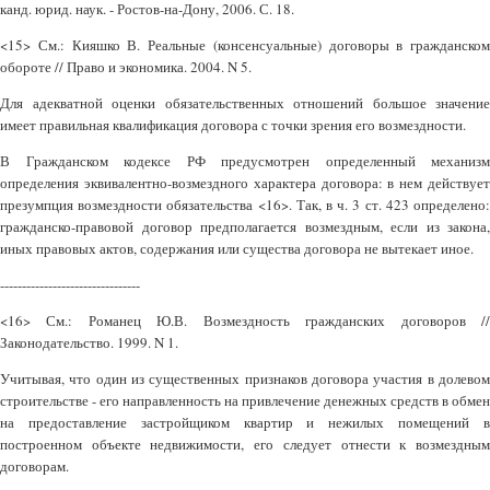
канд. юрид. наук. - Ростов-на-Дону, 2006. С. 18.
<15> См.: Кияшко В. Реальные (консенсуальные) договоры в гражданском
обороте // Право и экономика. 2004. N 5.
Для адекватной оценки обязательственных отношений большое значение
имеет правильная квалификация договора с точки зрения его возмездности.
В Гражданском кодексе РФ предусмотрен определенный механизм
определения эквивалентно-возмездного характера договора: в нем действует
презумпция возмездности обязательства <16>. Так, в ч. 3 ст. 423 определено:
гражданско-правовой договор предполагается возмездным, если из закона,
иных правовых актов, содержания или существа договора не вытекает иное.
--------------------------------
<16> См.: Романец Ю.В. Возмездность гражданских договоров //
Законодательство. 1999. N 1.
Учитывая, что один из существенных признаков договора участия в долевом
строительстве - его направленность на привлечение денежных средств в обмен
на предоставление застройщиком квартир и нежилых помещений в
построенном объекте недвижимости, его следует отнести к возмездным
договорам.