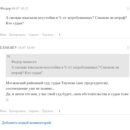
Регистрация права собственности в судебном порядке;
Федор
1
08.07 10:12
А сколько взыскали неустойки в % от затребованных? Снизили ли штраф?
Кто судья?
Имя
Цитировать
Скрыть
Удалить
1
LEbEdEV
1
10.07 18:40
Федор написал:
А сколько взыскали неустойки в % от затребованных? Снизили ли
штраф? Кто судья?
Московский районный суд, судья Тиунова (зам. председателя),
соотношение уже не помню...
Да, и зачем это вам, у вас свой суд будет, свои обстоятельства и судья тоже
;)
Имя
Цитировать
Скрыть
Удалить
1
Добавить новый комментарий