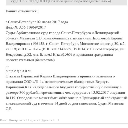
суд СПб и ЛО[/QUOTE]Вот кого давно пора посадить было =)
Паника отменяется:
г.Санкт-Петербург 02 марта 2017 года
Дело № А56-10969/2017
Судья Арбитражного суда города Санкт-Петербурга и Ленинградской
области Матвеева О.В., ознакомившись с заявлением Паршковой Каринэ
Владимировны (196158, г. Санкт- Петербург, Московское шоссе, д.30, к.2,
кв.119) к ООО «Л1-1» (ИНН 7805148669; 191014, г. Санкт-Петербург, ул.
Некрасова, д.52, лит. Б, пом.1Н, кааб.№5) о признании гражданина
несостоятельным (банкротом)
....
о п р е д е л и л :
Отказать Паршковой Каринэ Владимировне в принятии заявления о
признании ООО «Л1-1» несостоятельным (банкротом). Вернуть
Паршковой К.В. из федерального бюджета государственную пошлину в
размере 300 рублей, перечисленные чек-ордером от 13.02.2017 операция
№119. Определение может быть обжаловано в Тринадцатый арбитражный
апелляционный суд в течение 14 дней со дня вынесения. Судья Матвеева
О.В
Имя
Цитировать
Скрыть
Удалить
1