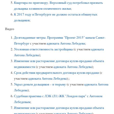
Квартира по приговору. Верховный суд потребовал признать
дольщика хозяином оплаченного жилья
;
К 2017 году в Петербурге не должно остаться обманутых
дольщиков
;
Видео
Долгожданные метры. Программа "Проект 2015" канала Санкт-
Петербург
с участием
адвоката Антона Лебедева
;
Уголовная ответственность застройщика
(с участием
адвоката
Антона Лебедева
);
Изменение или расторжение договора купли-продажи объекта
недвижимости
(с участием
адвоката Антона Лебедева
);
Срок действия предварительного договора купли-продажи
(с
участием
адвоката Антона Лебедева
);;
Украл деньги дольщиков – в тюрьму
(с участием
адвоката Антона
Лебедева
);
Судебная практика с ЛЭК (Л1) ЖК "Лондон парк" с Антоном
Лебедевым
;
Изменение или расторжение договора купли-продажи объекта
недвижимости
(с участием
адвоката Антона Лебедева
);