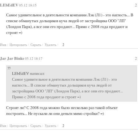
LEbEdEV
2
05.12 18:15
Самое удивительное в деятельности компании Лэк (Л1) - это наглость... В
списке обманутых дольщиков куча людей от застройщика ООО "ЛП"
(Лондон Парк), а все они его продают... Прямо с 2008 года продают и
строят =)
Имя
Цитировать
Скрыть
Удалить
2
Jar Jar Binks
2
05.12 18:17
LEbEdEV
написал:
Самое удивительное в деятельности компании Лэк (Л1) - это
наглость... В списке обманутых дольщиков куча людей от
застройщика ООО "ЛП" (Лондон Парк), а все они его продают...
Прямо с 2008 года продают и строят =)
Строят ли? С 2008 года можно было несколько раз такой объект
построить... Не пускали ли они деньги мимо стройки? =)
Имя
Цитировать
Скрыть
Удалить
2