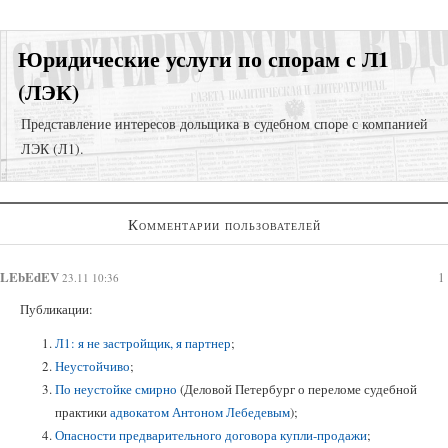
Юридические услуги по спорам с Л1
(ЛЭК)
Представление интересов дольщика в судебном споре с компанией
ЛЭК (Л1).
Представление интересов в судах общей юрисдикции;
Комментарии пользователей
Взыскание задолженности;
Регистрация права собственности в судебном порядке;
LEbEdEV
1
23.11 10:36
Публикации:
Л1: я не застройщик, я партнер
;
Неустойчиво
;
По неустойке смирно
(Деловой Петербург о переломе судебной
практики
адвокатом Антоном Лебедевым
);
Опасности предварительного договора купли-продажи
;