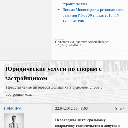
строительства)
Письмо Министерства регионального
развития РФ от 30 апреля 2010 г. N
17906-ИП/08
--------
С уважением, адвокат Антон Лебедев
+7 (921) 320-0433
Юридические услуги по спорам с
застройщиком
Представление интересов дольщика в судебном споре с
застройщиком.
LEbEdEV
22.04.2012 23:48:03
0
#2
Представление интересов в судах общей юрисдикции;
Взыскание задолженности;
Необходимо ли генеральному
подрядчику свидетельство о допуске к
Регистрация права собственности в судебном порядке;