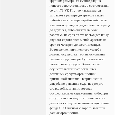
крупном размере, то субподрядчик
понесет ответственность в соответствии
со ст. 171 УК РФ, что наказывается
штрафом в размере до трехсот тысяч
рублей или в размере заработной платы
или иного дохода осужденного за период
до двух лет, либо обязательными
работами на срок от ста восьмидесяти до
двухсот сорока часов, либо арестом на
срок от четырех до шести месяцев.
Возмещение причиненного ущерба
должно осуществляться на основании
решения суда, который устанавливает
размер этого ущерба. Возмещение
осуществляется из собственных
денежных средств организации,
признанной виновной в причинении
ущерба по решению суда, из средств
страховой компании, которая
осуществляла ее страхование, либо, при
отсутствии или недостаточности этих
денежных средств, из компенсационного
фонда СРО, членом которого является
данная организация.