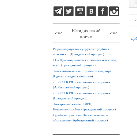
Юридический
форум
Доб
Раздел имущества супругов: судебная
практика...
(
Гражданский процесс
)
11-я Красноармейская 7: аммиак и все, все,
все...
(
Гражданский процесс
)
Запах аммиака в построенной квартире
(
Сделки с недвижимостью
)
ст. 222 ГК РФ: самовольная постройка
(
Арбитражный процесс
)
ст. 222 ГК РФ: самовольная постройка
(
Гражданский процесс
)
Электроснабжение: ЕИРЦ,
Петроэлектросбыт
(
Гражданский процесс
)
Судебная практика: Неосновательное
обогащение
(
Арбитражный процесс
)