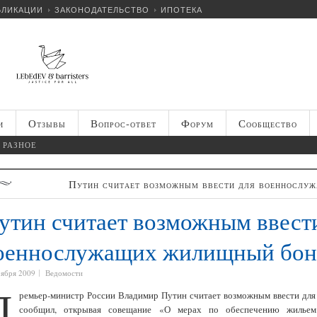
БЛИКАЦИИ
ЗАКОНОДАТЕЛЬСТВО
ИПОТЕКА
и
Отзывы
Вопрос-ответ
Форум
Сообщество
РАЗНОЕ
Путин считает возможным ввести для военнослу
утин считает возможным ввест
оеннослужащих жилищный бон
оября 2009
Ведомости
П
ремьер-министр России Владимир Путин считает возможным ввести дл
сообщил, открывая совещание «О мерах по обеспечению жильем