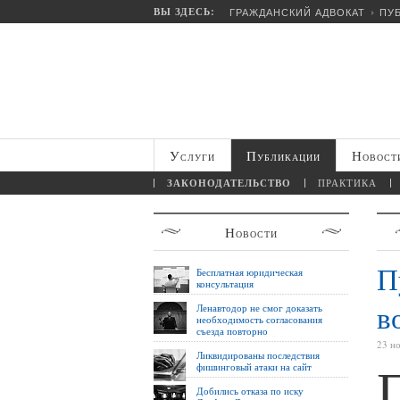
ВЫ ЗДЕСЬ:
ГРАЖДАНСКИЙ АДВОКАТ
ПУ
Услуги
Публикации
Новост
ЗАКОНОДАТЕЛЬСТВО
ПРАКТИКА
Новости
П
Бесплатная юридическая
консультация
в
Ленавтодор не смог доказать
необходимость согласования
съезда повторно
23 н
Ликвидированы последствия
фишинговый атаки на сайт
Добились отказа по иску