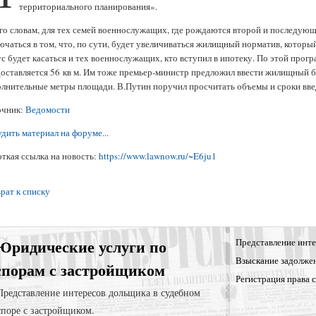
территориального планирования».
го словам, для тех семей военнослужащих, где рождаются второй и последую
ючаться в том, что, по сути, будет увеличиваться жилищный норматив, которы
с будет касаться и тех военнослужащих, кто вступил в ипотеку. По этой про
оставляется 56 кв м. Им тоже премьер-министр предложил ввести жилищный 
лнительные метры площади. В.Путин поручил просчитать объемы и сроки вв
очник:
Ведомости
дить материал на форуме...
ткая ссылка на новость:
https://www.lawnow.ru/~E6ju1
рат к списку
Юридические услуги по
Представление инте
Взыскание задолже
спорам с застройщиком
Регистрация права 
Представление интересов дольщика в судебном
споре с застройщиком.