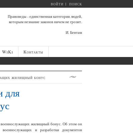
ВОЙТИ
ПОИСК
Правоведы - единственная категория людей,
которым незнание законов ничем не грозит.
И. Бентам
WiKi
Контакты
жащих жилищный бонус
и для
ус
я военнослужащих жилищный бонус. Об этом он
 военнослужащих и разработки документов