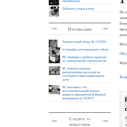
ЛенАвтоДор
Добились отказа в иске
По е
закл
бону
Публикации
пред
допо
Тематический обзор № 13/2026
Ист
О штрафах для владельцев сайтов
Обсу
ВС обобщил судебную практику
по самовольному строительству
Коро
КС пояснил порядок
распределения расходов на
отопление в многоквартирном
Возв
доме
КС напомнил, что
восстановительный ремонт
является приоритетной формой
возмещения по ОСАГО
Следите за
новостями