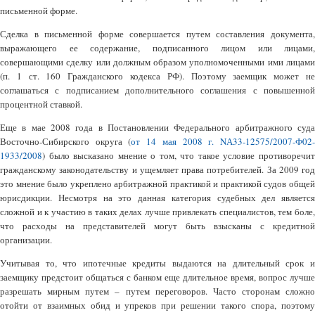
письменной форме.
Сделка в письменной форме совершается путем составления документа,
выражающего ее содержание, подписанного лицом или лицами,
совершающими сделку или должным образом уполномоченными ими лицами
(п. 1 ст. 160 Гражданского кодекса РФ). Поэтому заемщик может не
соглашаться с подписанием дополнительного соглашения с повышенной
процентной ставкой.
Еще в мае 2008 года в Постановлении Федерального арбитражного суда
Восточно-Сибирского округа (
от 14 мая 2008 г. NА33-12575/2007-Ф02
1933/2008
) было высказано мнение о том, что такое условие противоречит
гражданскому законодательству и ущемляет права потребителей. За 2009 год
это мнение было укреплено арбитражной практикой и практикой судов общей
юрисдикции. Несмотря на это данная категория судебных дел является
сложной и к участию в таких делах лучше привлекать специалистов, тем боле,
что расходы на представителей могут быть взысканы с кредитной
организации.
Учитывая то, что ипотечные кредиты выдаются на длительный срок и
заемщику предстоит общаться с банком еще длительное время, вопрос лучше
разрешать мирным путем – путем переговоров. Часто сторонам сложно
отойти от взаимных обид и упреков при решении такого спора, поэтому