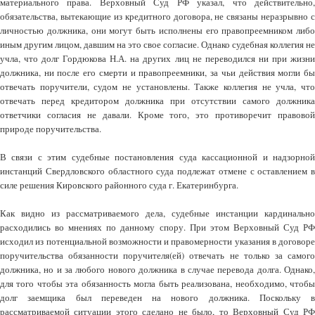
материального права. Верховный Суд РФ указал, что действительно,
обязательства, вытекающие из кредитного договора, не связаны неразрывно с
личностью должника, они могут быть исполнены его правопреемником либо
иным другим лицом, давшим на это свое согласие. Однако судебная коллегия не
учла, что долг Гордюкова Н.А. на других лиц не переводился ни при жизни
должника, ни после его смерти и правопреемники, за чьи действия могли бы
отвечать поручители, судом не установлены. Также коллегия не учла, что
отвечать перед кредитором должника при отсутствии самого должника
ответчики согласия не давали. Кроме того, это противоречит правовой
природе поручительства.
В связи с этим судебные постановления суда кассационной и надзорной
инстанций Свердловского областного суда подлежат отмене с оставлением в
силе решения Кировского районного суда г. Екатеринбурга.
Как видно из рассматриваемого дела, судебные инстанции кардинально
расходились во мнениях по данному спору. При этом Верховный Суд РФ
исходил из потенциальной возможности и правомерности указания в договоре
поручительства обязанности поручителя(ей) отвечать не только за самого
должника, но и за любого нового должника в случае перевода долга. Однако,
для того чтобы эта обязанность могла быть реализована, необходимо, чтобы
долг заемщика был переведен на нового должника. Поскольку в
рассматриваемой ситуации этого сделано не было, то Верховный Суд РФ