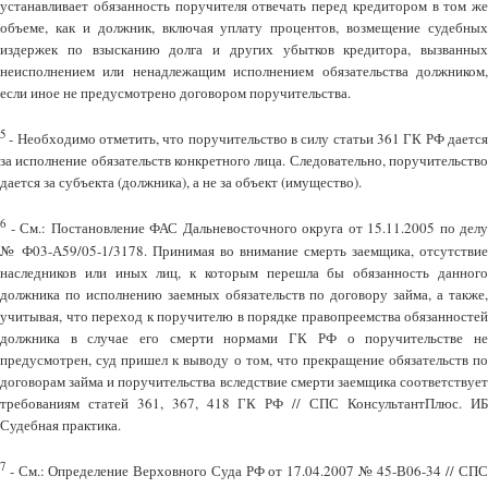
устанавливает обязанность поручителя отвечать перед кредитором в том же
объеме, как и должник, включая уплату процентов, возмещение судебных
издержек по взысканию долга и других убытков кредитора, вызванных
неисполнением или ненадлежащим исполнением обязательства должником,
если иное не предусмотрено договором поручительства.
5
- Необходимо отметить, что поручительство в силу статьи 361 ГК РФ дается
за исполнение обязательств конкретного лица. Следовательно, поручительство
дается за субъекта (должника), а не за объект (имущество).
6
- См.: Постановление ФАС Дальневосточного округа от 15.11.2005 по делу
№ Ф03-А59/05-1/3178. Принимая во внимание смерть заемщика, отсутствие
наследников или иных лиц, к которым перешла бы обязанность данного
должника по исполнению заемных обязательств по договору займа, а также,
учитывая, что переход к поручителю в порядке правопреемства обязанностей
должника в случае его смерти нормами ГК РФ о поручительстве не
предусмотрен, суд пришел к выводу о том, что прекращение обязательств по
договорам займа и поручительства вследствие смерти заемщика соответствует
требованиям статей 361, 367, 418 ГК РФ // СПС КонсультантПлюс. ИБ
Судебная практика.
7
- См.: Определение Верховного Суда РФ от 17.04.2007 № 45-В06-34 // СПС