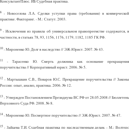
КонсультантПлюс. ИБ Судебная практика.
8
- Новоселова Л.А. Сделки уступки права (требования) в коммерческой
практике. Факторинг. - М.: Статут. 2003.
9
- Исключения из правила об универсальном правопреемстве содержатся, в
частности, в статьях 78, 93, 1156, 1176, 1179, 1182, 1185 ГК РФ.
10
- Мироненко Ю. Долг в наследство // ЭЖ-Юрист. 2007. № 43.
11
- Тарасенко Ю. Смерть должника как основание прекращения
поручительства // Корпоративный юрист. 2006. № 5.
12
- Мартышкин С.В., Поваров Ю.С. Прекращение поручительства // Законы
России: опыт, анализ, практика. 2006. № 12.
13
- Утвержден Постановлением Президиума ВС РФ от 28.05.2008 // Бюллетень
Верховного Суда РФ. 2008. № 8.
14
- Мироненко Ю. Посмертное поручительство // ЭЖ-Юрист. 2007. № 47.
15
- Зайцева Т.И. Судебная практика по наследственным делам. - М.: Волтерс