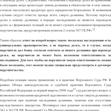
к ситуациям, когда происходит замена должника в обязательстве в силу закона;
согласие (несогласие) кредитора здесь юридически безразлично. К названным
случаям следует отнести, прежде всего, смерть должника. Поэтому переход
долга к новому должнику в порядке наследования не является переводом
долга, и с формальных позиций он не может служить основанием прекращения
12
поручительства, предусмотренным пунктом 2 статьи 367 ГК РФ»
.
ответ на второй вопрос таков: поскольку наследование ест
Таким образом,
универсальное правопреемство, а не перевод долга, то в случае, когда
поручитель дал банку согласие отвечать за нового должника при переводе
долга, на поручителя не может быть возложена ответственность за
наследников. Для того чтобы на поручителя такую ответственность можно
было возложить, этот момент нужно специально предусмотреть в договоре
поручительства.
Подобная позиция нашла применение и в практике Верховного Суда РФ. В
рамках Обзора законодательства и судебной практики Верховного Суда
13
Российской Федерации за первый квартал 2008 года
суд рассмотрел вопрос о
возможности взыскания кредитной задолженности в случае смерти должника с
поручителя при наличии наследников должника, наличии или отсутствии
наследственного имущества. Мотивируя свое решение положениями статей
361 и 363 ГК РФ, Верховный Суд РФ обратил внимание на следующее: