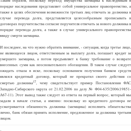
Таким образом, поскольку переход имущества заемщика к наследникам в
порядке наследования представляет собой универсальное правопреемство, а
также в целях обеспечения возможности третьих лиц отвечать за должника в
случае перевода долга, представляется целесообразным прописывать в
договорах поручительства согласие поручителя отвечать за нового должника в
порядке перевода долга, а также в случае универсального правопреемства
ввиду смерти заемщика.
И последнее, на что нужно обратить внимание, - ситуация, когда третье лицо,
не являющееся лицом, ответственным за выплату долга, погашает кредит за
умершего заемщика, а потом предъявляет к банку требование о возврате
внесенных сумм как неосновательного обогащения. В таком случае следует
ожидать отказа в иске, поскольку основанием получения банком средств
являлся кредитный договор, который не прекратил своего действия со
17
смертью должника
, чему свидетельствует пример Постановления ФА
Западно-Сибирского округа от 21.02.2006 по делу № Ф04-635/2006(19851-
А67-11). Этот вывод также следует из ответа на первый вопрос, который мы
задали в начале статьи, а именно: поскольку из кредитного договора не
усматривается обязанность должника (заемщика) исполнить обязательства
лично, банк обязан принять исполнение, предложенное за должника третьим
лицом.