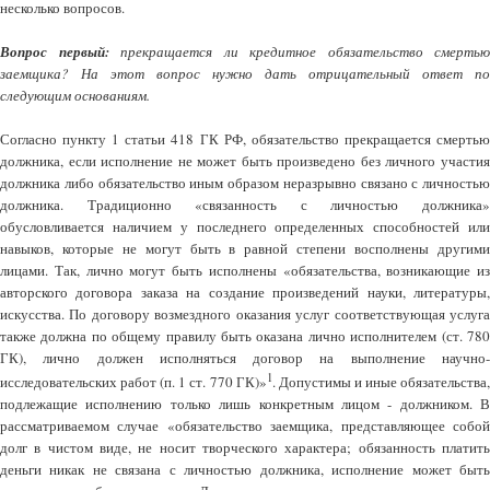
несколько вопросов.
Вопрос первый:
прекращается ли кредитное обязательство смертью
заемщика? На этот вопрос нужно дать отрицательный ответ по
следующим основаниям.
Согласно пункту 1 статьи 418 ГК РФ, обязательство прекращается смертью
должника, если исполнение не может быть произведено без личного участия
должника либо обязательство иным образом неразрывно связано с личностью
должника. Традиционно «связанность с личностью должника»
обусловливается наличием у последнего определенных способностей или
навыков, которые не могут быть в равной степени восполнены другими
лицами. Так, лично могут быть исполнены «обязательства, возникающие из
авторского договора заказа на создание произведений науки, литературы,
искусства. По договору возмездного оказания услуг соответствующая услуга
также должна по общему правилу быть оказана лично исполнителем (ст. 780
ГК), лично должен исполняться договор на выполнение научно-
1
исследовательских работ (п. 1 ст. 770 ГК)»
. Допустимы и иные обязательства
подлежащие исполнению только лишь конкретным лицом - должником. В
рассматриваемом случае «обязательство заемщика, представляющее собой
долг в чистом виде, не носит творческого характера; обязанность платить
деньги никак не связана с личностью должника, исполнение может быть