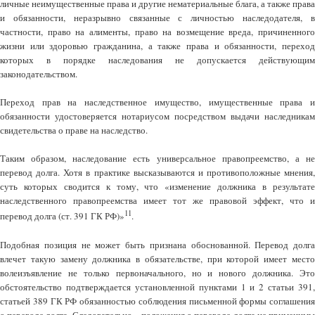
личные неимущественные права и другие нематериальные блага, а также права
и обязанности, неразрывно связанные с личностью наследодателя, в
частности, право на алименты, право на возмещение вреда, причиненного
жизни или здоровью гражданина, а также права и обязанности, переход
которых в порядке наследования не допускается действующим
законодательством.
Переход прав на наследственное имущество, имущественные права и
обязанности удостоверяется нотариусом посредством выдачи наследникам
свидетельства о праве на наследство.
Таким образом, наследование есть универсальное правопреемство, а не
перевод долга. Хотя в практике высказываются и противоположные мнения,
суть которых сводится к тому, что «изменение должника в результате
наследственного правопреемства имеет тот же правовой эффект, что и
11
перевод долга (ст. 391 ГК РФ)»
.
Подобная позиция не может быть признана обоснованной. Перевод долга
влечет такую замену должника в обязательстве, при которой имеет место
волеизъявление не только первоначального, но и нового должника. Это
обстоятельство подтверждается установленной пунктами 1 и 2 статьи 391,
статьей 389 ГК РФ обязанностью соблюдения письменной формы соглашения
о переводе долга. Следовательно, «положения о переводе долга не применимы