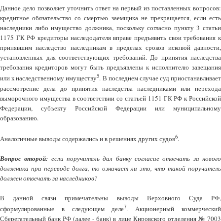
Данное дело позволяет уточнить ответ на первый из поставленных вопросов:
кредитное обязательство со смертью заемщика не прекращается, если есть
наследники либо имущество должника, поскольку согласно пункту 3 статьи
1175 ГК РФ кредиторы наследодателя вправе предъявить свои требования к
принявшим наследство наследникам в пределах сроков исковой давности,
установленных для соответствующих требований. До принятия наследства
требования кредиторов могут быть предъявлены к исполнителю завещания
5
или к наследственному имуществу
. В последнем случае суд приостанавливает
рассмотрение дела до принятия наследства наследниками или перехода
выморочного имущества в соответствии со статьей 1151 ГК РФ к Российской
Федерации, субъекту Российской Федерации или муниципальному
образованию.
6
Аналогичные выводы содержались и в решениях других судов
.
Вопрос второй:
если поручитель дал банку согласие отвечать за новог
должника при переводе долга, то означает ли это, что такой поручитель
должен отвечать за наследников?
В данной связи примечательны выводы Верховного Суда РФ,
7
сформулированные в следующем деле
. Акционерный коммерчески
Сберегательный банк РФ (далее - банк) в лице Кировского отделения № 7003