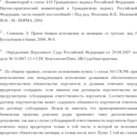
1
- Комментарий к статье 418 Гражданского кодекса Российской Федерации -
Научно-практический комментарий к Гражданскому кодексу Российской
Федерации, части первой (постатейный) / Под ред. Мозолина В.П., Малеиной
М.Н. - М.: НОРМА. 2004.
2
- Семенова Л. Прием банком исполнения за заемщика от третьих лиц //
Бухгалтерия и банки. 2006. № 8.
3
- Определение Верховного Суда Российской Федерации от 29.08.2007 по
делу № 34-В07-12 // СПС КонсультантПлюс. ИБ Судебная практика.
4
- По общему правилу, согласно положениям пункта 1 статьи 363 ГК РФ, при
неисполнении или ненадлежащем исполнении должником обеспеченного
поручительством обязательства поручитель и должник отвечают перед
кредитором солидарно, если законом или договором поручительства не
предусмотрена субсидиарная ответственность поручителя. Соответственно
договор поручительства может содержать обязанность поручителя отвечать
по договору субсидиарно. Нельзя не заметить, что правоприменительная
банковская практика довольно редко применяет такое диспозитивное
допущение, так как в случае субсидиарной ответственности поручитель будет
отвечать перед кредитором только в той части, в которой не исполнил
кредитное обязательство заемщик, и только после него. Пункт 2 той же статьи