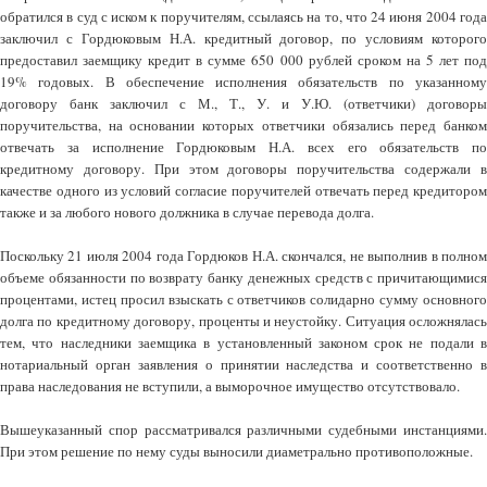
обратился в суд с иском к поручителям, ссылаясь на то, что 24 июня 2004 года
заключил с Гордюковым Н.А. кредитный договор, по условиям которого
предоставил заемщику кредит в сумме 650 000 рублей сроком на 5 лет под
19% годовых. В обеспечение исполнения обязательств по указанному
договору банк заключил с М., Т., У. и У.Ю. (ответчики) договоры
поручительства, на основании которых ответчики обязались перед банком
отвечать за исполнение Гордюковым Н.А. всех его обязательств по
кредитному договору. При этом договоры поручительства содержали в
качестве одного из условий согласие поручителей отвечать перед кредитором
также и за любого нового должника в случае перевода долга.
Поскольку 21 июля 2004 года Гордюков Н.А. скончался, не выполнив в полном
объеме обязанности по возврату банку денежных средств с причитающимися
процентами, истец просил взыскать с ответчиков солидарно сумму основного
долга по кредитному договору, проценты и неустойку. Ситуация осложнялась
тем, что наследники заемщика в установленный законом срок не подали в
нотариальный орган заявления о принятии наследства и соответственно в
права наследования не вступили, а выморочное имущество отсутствовало.
Вышеуказанный спор рассматривался различными судебными инстанциями.
При этом решение по нему суды выносили диаметрально противоположные.