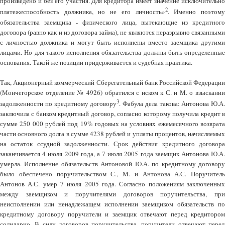
произведено и без его участия. Для кредитора имеет значение исключительно
2
платежеспособность должника, но не его личность»
. Именно поэтом
обязательства заемщика - физического лица, вытекающие из кредитного
договора (равно как и из договора займа), не являются неразрывно связанными
с личностью должника и могут быть исполнены вместо заемщика другими
лицами. Но для такого исполнения обязательства должны быть определенные
основания. Такой же позиции придерживается и судебная практика.
Так, Акционерный коммерческий Сберегательный банк Российской Федерации
(Мончегорское отделение № 4926) обратился с иском к С. и М. о взыскании
3
задолженности по кредитному договору
. Фабула дела такова: Антонова Ю.А.
заключила с банком кредитный договор, согласно которому получила кредит в
сумме 250 000 рублей под 19% годовых на условиях ежемесячного возврата
части основного долга в сумме 4238 рублей и уплаты процентов, начисляемых
на остаток ссудной задолженности. Срок действия кредитного договора
заканчивается 4 июля 2009 года, а 7 июля 2005 года заемщик Антонова Ю.А.
умерла. Исполнение обязательств Антоновой Ю.А. по кредитному договору
было обеспечено поручительством С., М. и Антонова А.С. Поручитель
Антонов А.С. умер 7 июля 2005 года. Согласно положениям заключенных
между заемщиком и поручителями договоров поручительства, при
неисполнении или ненадлежащем исполнении заемщиком обязательств по
кредитному договору поручители и заемщик отвечают перед кредитором
солидарно. В силу договоров поручительства, поручители отвечают перед