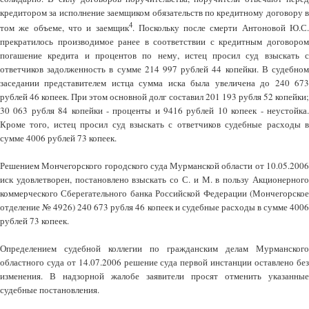
кредитором за исполнение заемщиком обязательств по кредитному договору в
4
том же объеме, что и заемщик
. Поскольку после смерти Антоновой Ю.С.
прекратилось производимое ранее в соответствии с кредитным договором
погашение кредита и процентов по нему, истец просил суд взыскать с
ответчиков задолженность в сумме 214 997 рублей 44 копейки. В судебном
заседании представителем истца сумма иска была увеличена до 240 673
рублей 46 копеек. При этом основной долг составил 201 193 рубля 52 копейки;
30 063 рубля 84 копейки - проценты и 9416 рублей 10 копеек - неустойка.
Кроме того, истец просил суд взыскать с ответчиков судебные расходы в
сумме 4006 рублей 73 копеек.
Решением Мончегорского городского суда Мурманской области от 10.05.2006
иск удовлетворен, постановлено взыскать со С. и М. в пользу Акционерного
коммерческого Сберегательного банка Российской Федерации (Мончегорское
отделение № 4926) 240 673 рубля 46 копеек и судебные расходы в сумме 4006
рублей 73 копеек.
Определением судебной коллегии по гражданским делам Мурманского
областного суда от 14.07.2006 решение суда первой инстанции оставлено без
изменения. В надзорной жалобе заявители просят отменить указанные
судебные постановления.