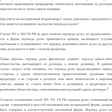
посчитал правомерным прекращение обязательств, вытекающих из договора
поручительства в случае смерти заемщика.
Для ответа на поставленный второй вопрос нужно однозначно определиться с
тем, является ли принятие наследства переводом долга?
Статьи 391 и 389 ГК РФ не дают понятия перевода долга, но предписывают,
что к форме перевода долга применяются правила, касающиеся уступки
требования и устанавливают, что перевод должником своего долга на другое
лицо допускается только с согласия кредитора.
Таким образом, перевод долга фактически означает переход какого-либо
обязательства, вытекающего из договора, к новому должнику. В данном
случае следует четко понимать, что перевод долга предусматривает замену
«стороны в одном обязательственном правоотношении (должника или
кредитора), а не стороны в договоре (или ином обязательстве в широком
смысле), каждая из сторон может быть и должником, и кредитором по
8
различным обязательствам, охватываемым конструкцией одного договора»
.
Согласно положениям статей 389, 391 ГК РФ, перевод долга, основанный на
сделке, совершенной в простой письменной или нотариальной форме, должен
быть совершен в соответствующей письменной форме. Перевод долга по