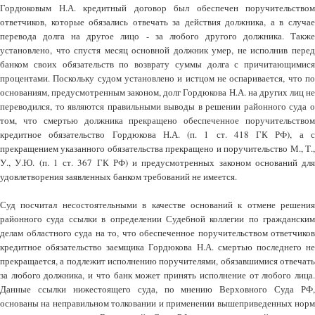
Гордюковым Н.А. кредитный договор был обеспечен поручительством
ответчиков, которые обязались отвечать за действия должника, а в случае
перевода долга на другое лицо - за любого другого должника. Также
установлено, что спустя месяц основной должник умер, не исполнив перед
банком своих обязательств по возврату суммы долга с причитающимися
процентами. Поскольку судом установлено и истцом не оспаривается, что по
основаниям, предусмотренным законом, долг Гордюкова Н.А. на других лиц не
переводился, то являются правильными выводы в решении районного суда о
том, что смертью должника прекращено обеспеченное поручительством
кредитное обязательство Гордюкова Н.А. (п. 1 ст. 418 ГК РФ), а с
прекращением указанного обязательства прекращено и поручительство М., Т.,
У., У.Ю. (п. 1 ст. 367 ГК РФ) и предусмотренных законом оснований для
удовлетворения заявленных банком требований не имеется.
Суд посчитал несостоятельными в качестве оснований к отмене решения
районного суда ссылки в определении Судебной коллегии по гражданским
делам областного суда на то, что обеспеченное поручительством ответчиков
кредитное обязательство заемщика Гордюкова Н.А. смертью последнего не
прекращается, а подлежит исполнению поручителями, обязавшимися отвечать
за любого должника, и что банк может принять исполнение от любого лица.
Данные ссылки нижестоящего суда, по мнению Верховного Суда РФ,
основаны на неправильном толковании и применении вышеприведенных норм