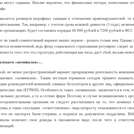
ы могут сорваны. Вполне вероятно, что финансовые потери, понесенные от 
афа.
 касается размеров штрафных санкции в отношении правонарушителей, то 
ительными. Так, например, с учетом срока исковой давности (3 года), вели
ю организацию, будет составлять порядка 48 000 рублей и 7200 рублей в ФС
т ли такой сомнительный вариант ваших нервов – решать только вам. Однако 
нется незамеченной, ведь фонд социального страхования регулярно следит за
ятность того, что эта структура, работающая как часы, даст сбой, весьма невел
влекаем «номиналов»…
ой, не менее распространенный вариант прекращения деятельность компании
ываемых «номиналов». Таким лестным термином сегодня принято называт
ции руководителей компаний, главных бухгалтеров и других лиц, официальн
ических лиц (ЕГРЮЛ). Особенность таких «номиналов» заключается в том, что 
скольких десятках, а то и сотнях фирм. Поэтому в случае возникновения у о
оохранительными органами не следует рассчитывать на то, что номинал б
тика, в таких ситуациях «ответственные» лица попросту отказываются от свое
 что их паспорта были утеряны, а подписи на документах подделаны. Изб
иналы излагают свои доводы в письменном виде, после чего к ответств
низаций.