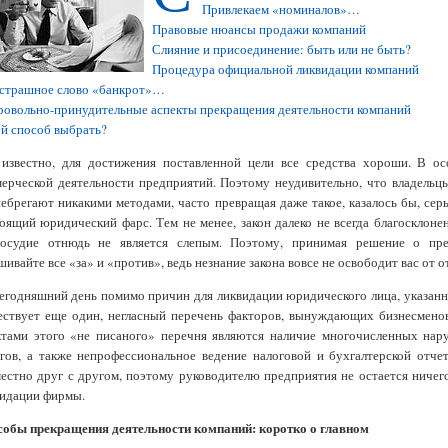
Привлекаем «номиналов»…
Правовые нюансы продажи компаний
Слияние и присоединение: быть или не быть?
Процедура официальной ликвидации компаний
 страшное слово «банкрот»…
овольно-принудительные аспекты прекращения деятельности компаний
й способ выбрать?
известно, для достижения поставленной цели все средства хороши. В осо
ерческой деятельности предприятий. Поэтому неудивительно, что владельц
ебрегают никакими методами, часто превращая даже такое, казалось бы, серь
оящий юридический фарс. Тем не менее, закон далеко не всегда благосклон
восудие отнюдь не является слепым. Поэтому, принимая решение о пре
шивайте все «за» и «против», ведь незнание закона вовсе не освободит вас от 
егодняшний день помимо причин для ликвидации юридического лица, указан
ествует еще один, негласный перечень факторов, вынуждающих бизнесмено
тами этого «не писаного» перечня являются наличие многочисленных нару
гов, а также непрофессиональное ведение налоговой и бухгалтерской отч
естно друг с другом, поэтому руководителю предприятия не остается ничег
видации фирмы.
собы прекращения деятельности компаний: коротко о главном