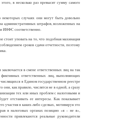
этого, в несколько раз превысят сумму самого
в некоторых случаях они могут быть довольно
чина административных штрафов, возложенных на
С и ИНФС соответственно.
не стоит уповать на то, что подобная махинация
 соблюдением сроков сдачи отчетности, поэтому
ика.
 заключается в смене ответственных лиц на так
ь фиктивных ответственных лиц, выполняющих
о числящихся в Едином государственном реестре
они, как правило, числятся не в одной, а сразу
рганизации тех или иных проблем с налоговыми и
удет отстаивать ее интересы. Как показывает
го участия в каких-либо сделках, мотивируя это
рав в налоговых органах позицию «я – не я»,
енности привлекаются реальные руководители