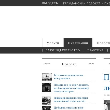
ВЫ ЗДЕСЬ:
ГРАЖДАНСКИЙ АДВОКАТ
ПУ
Услуги
Публикации
Новост
ЗАКОНОДАТЕЛЬСТВО
ПРАКТИКА
Новости
П
Бесплатная юридическая
консультация
л
Ленавтодор не смог доказать
необходимость согласования
съезда повторно
13 и
Ликвидированы последствия
фишинговый атаки на сайт
Добились отказа по иску