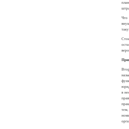
план
штр
Что
внуш
таку
Стои
оста
веро
При
Втор
наз
функ
юрид
в не
прав
прак
тем,
ном
орга