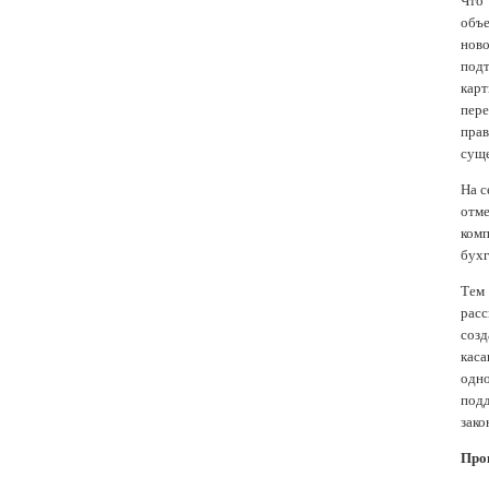
Что
объ
ново
подт
карт
пере
прав
суще
На с
отме
ком
бухг
Тем
рас
соз
каса
одно
подд
зако
Про