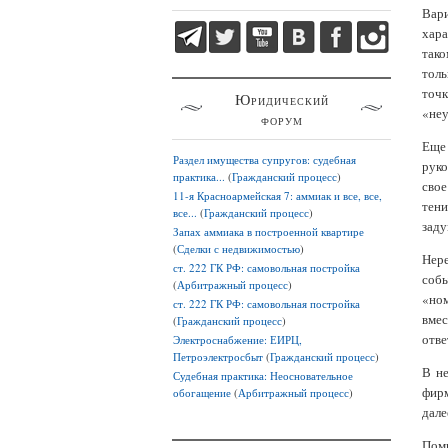
Вари
хара
тако
толь
точк
Юридический
«неу
форум
Еще
Раздел имущества супругов: судебная
руко
практика...
(
Гражданский процесс
)
свое
11-я Красноармейская 7: аммиак и все, все,
тени
все...
(
Гражданский процесс
)
заду
Запах аммиака в построенной квартире
(
Сделки с недвижимостью
)
Нер
ст. 222 ГК РФ: самовольная постройка
соб
(
Арбитражный процесс
)
«ном
ст. 222 ГК РФ: самовольная постройка
вме
(
Гражданский процесс
)
отве
Электроснабжение: ЕИРЦ,
Петроэлектросбыт
(
Гражданский процесс
)
В н
Судебная практика: Неосновательное
фирм
обогащение
(
Арбитражный процесс
)
дале
Поми