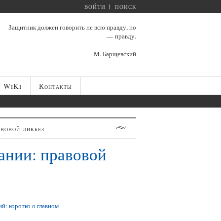
ВОЙТИ
ПОИСК
Защитник должен говорить не всю правду, но
— правду.
М. Барщевский
WiKi
Контакты
вовой ликбез
ании: правовой
й: коротко о главном