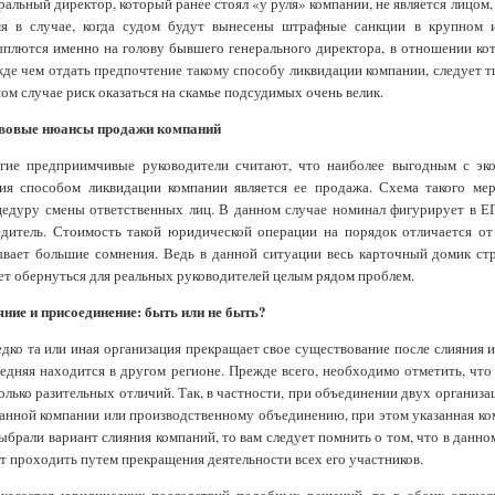
ральный директор, который ранее стоял «у руля» компании, не является лицом,
мя в случае, когда судом будут вынесены штрафные санкции в крупном 
плются именно на голову бывшего генерального директора, в отношении кот
де чем отдать предпочтение такому способу ликвидации компании, следует тща
ом случае риск оказаться на скамье подсудимых очень велик.
вовые нюансы продажи компаний
гие предприимчивые руководители считают, что наиболее выгодным с эко
ния способом ликвидации компании является ее продажа. Схема такого ме
едуру смены ответственных лиц. В данном случае номинал фигурирует в ЕГ
дитель. Стоимость такой юридической операции на порядок отличается от
вает большие сомнения. Ведь в данной ситуации весь карточный домик ст
т обернуться для реальных руководителей целым рядом проблем.
ние и присоединение: быть или не быть?
дко та или иная организация прекращает свое существование после слияния 
едняя находится в другом регионе. Прежде всего, необходимо отметить, чт
олько разительных отличий. Так, в частности, при объединении двух организ
анной компании или производственному объединению, при этом указанная ко
ыбрали вариант слияния компаний, то вам следует помнить о том, что в данн
т проходить путем прекращения деятельности всех его участников.