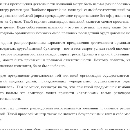
анты прекращения деятельности компаний могут быть весьма разнообразным
ктеру реализации. Наиболее простой, но, пожалуй, самый безответственный в
м развитии событий фирма прекращает свое существование без оформления п
ко на бумаге. Такой вариант ликвидации компаний является самым простым,
и зрения. Ведь собственная компания – это не игрушка, поэтому каким бы 
годной» организации без каких-либо правовых последствий будет довольно не
 одним распространенным вариантом прекращения деятельности организа
водитель, другой главный бухгалтер – вот и весь секрет успеха такой шахма
 второе рождение, оставив позади старые грехи. Однако и в данной ситуации
, может быть привлечен к правовой ответственности. Поэтому полагать, 
манного изменится, было бы ошибочно.
едко прекращение деятельности той или иной организации осуществляетс
ытий продажа долей, принадлежащих учредителям, осуществляется одн
иналов». Тем не менее, несмотря на то, что при такой продуманной комби
сто пользы эта авантюра может принести «охотникам» только разочаров
тственности.
екоторых случаях руководители несостоявшейся компании принимают решен
ой. Такой правовой маневр также не является безупречным и таит в себе ма
е.
мо указанных способов прекращения деятельности компаний, ликвидациях юр