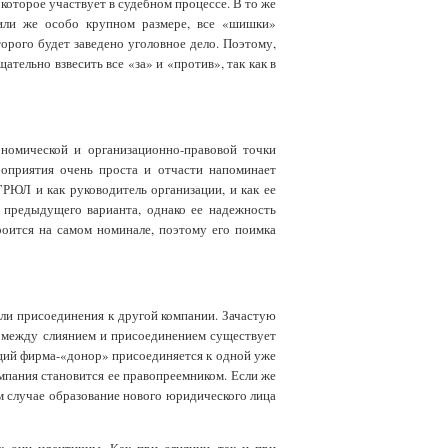
 которое участвует в судебном процессе. В то же
или же особо крупном размере, все «шишки»
орого будет заведено уголовное дело. Поэтому,
тельно взвесить все «за» и «против», так как в
номической и организационно-правовой точки
роприятия очень проста и отчасти напоминает
РЮЛ и как руководитель организации, и как ее
 предыдущего варианта, однако ее надежность
роится на самом номинале, поэтому его поимка
или присоединения к другой компании. Зачастую
о между слиянием и присоединением существует
аций фирма-«донор» присоединяется к одной уже
мпания становится ее правопреемником. Если же
ом случае образование нового юридического лица