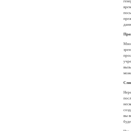
гене
вре
посы
преж
данн
Пра
Мно
зре
проц
учре
вызы
може
Слия
Нере
посл
неск
созд
вы в
буде