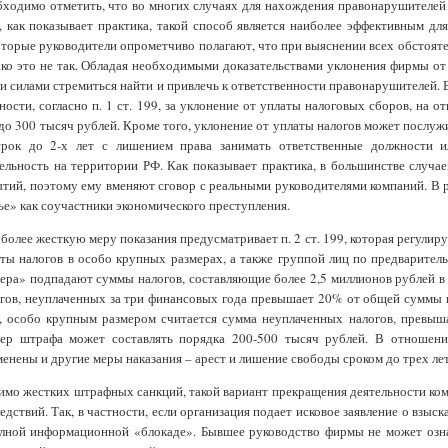
ходимо отметить, что во многих случаях для нахождения правонарушителей о
, как показывает практика, такой способ является наиболее эффективным д
торые руководители опрометчиво полагают, что при выяснении всех обстоятел
ко это не так. Обладая необходимыми доказательствами уклонения фирмы от
и силами стремиться найти и привлечь к ответственности правонарушителей. Бл
ности, согласно п. 1 ст. 199, за уклонение от уплаты налоговых сборов, на о
до 300 тысяч рублей. Кроме того, уклонение от уплаты налогов может послуж
срок до 2-х лет с лишением права занимать ответственные должности 
ельность на территории РФ. Как показывает практика, в большинстве случае
тий, поэтому ему вменяют сговор с реальными руководителями компаний. В р
ье» как соучастники экономического преступления.
более жесткую меру показания предусматривает п. 2 ст. 199, которая регулиру
ты налогов в особо крупных размерах, а также группой лиц по предварител
ера» подпадают суммы налогов, составляющие более 2,5 миллионов рублей в 
гов, неуплаченных за три финансовых года превышает 20% от общей суммы 
, особо крупным размером считается сумма неуплаченных налогов, превыш
мер штрафа может составлять порядка 200-500 тысяч рублей. В отношени
енены и другие меры наказания – арест и лишение свободы сроком до трех лет
мо жестких штрафных санкций, такой вариант прекращения деятельности ком
едствий. Так, в частности, если организация подает исковое заявление о взыс
лной информационной «блокаде». Бывшее руководство фирмы не может ознако