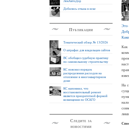
ЛенАвтоДор
Добились отказа в иске
Это
Публикации
Добр
Како
Тематический обзор № 13/2026
Как 
О штрафах для владельцев сайтов
комм
ВС обобщил судебную практику
прен
по самовольному строительству
наст
КС пояснил порядок
пра
распределения расходов на
взве
отопление в многоквартирном
доме
На с
КС напомнил, что
сущ
восстановительный ремонт
является приоритетной формой
пунк
возмещения по ОСАГО
нало
совм
лик
Следите за
Спо
новостями