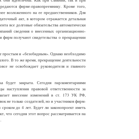
х они идентичны. Как при слиянии, так и при
ередаются фирме-правопреемнику. Кроме того,
нее возложенного на ее предшественников. Для
даточный акт, в котором отражается детальная
ента все долговые обязательства автоматически
мпаний сведения о внесенных организационно-
ли фирм получают свидетельства о прекращении
ее простым и «безобидным». Однако необходимо
шлого. В то же время, прекращение деятельности
овсе не освобождает руководителя и главного
ка будет закрыта. Сегодня парламентариями
цы наступления правовой ответственности за
лагает внесение изменений в ст. 173 УК РФ,
к не только создателей, но и участников фирм-
сроком до 4 лет. Будет ли законопроект иметь
т, что сегодня этот вопрос рассматривается на
.