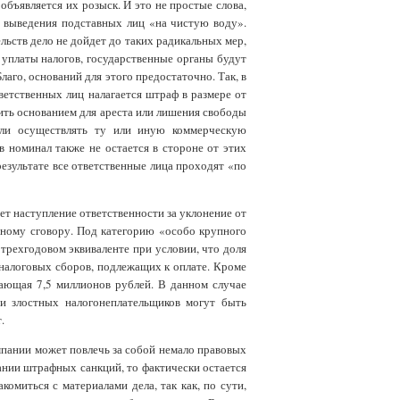
бъявляется их розыск. И это не простые слова,
ля выведения подставных лиц «на чистую воду».
ьств дело не дойдет до таких радикальных мер,
 уплаты налогов, государственные органы будут
аго, оснований для этого предостаточно. Так, в
тветственных лиц налагается штраф в размере от
ить основанием для ареста или лишения свободы
или осуществлять ту или иную коммерческую
в номинал также не остается в стороне от этих
езультате все ответственные лица проходят «по
ет наступление ответственности за уклонение от
ьному сговору. Под категорию «особо крупного
трехгодовом эквиваленте при условии, что доля
налоговых сборов, подлежащих к оплате. Кроме
ающая 7,5 миллионов рублей. В данном случае
и злостных налогонеплательщиков могут быть
.
пании может повлечь за собой немало правовых
кании штрафных санкций, то фактически остается
миться с материалами дела, так как, по сути,