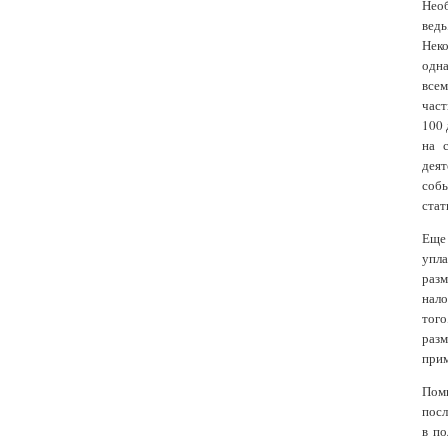
Необ
ведь
Неко
одна
всем
част
100 
на 
деят
собы
стат
Еще 
упла
разм
нало
того
раз
прим
Поми
посл
в по