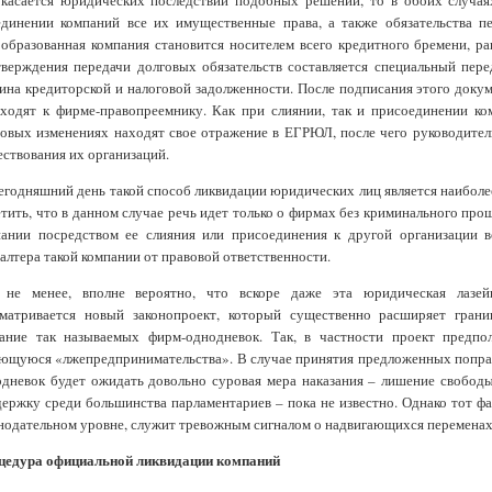
 касается юридических последствий подобных решений, то в обоих случая
единении компаний все их имущественные права, а также обязательства п
образованная компания становится носителем всего кредитного бремени, ра
верждения передачи долговых обязательств составляется специальный пере
ина кредиторской и налоговой задолженности. После подписания этого докум
ходят к фирме-правопреемнику. Как при слиянии, так и присоединении ко
овых изменениях находят свое отражение в ЕГРЮЛ, после чего руководите
ствования их организаций.
егодняшний день такой способ ликвидации юридических лиц является наибол
тить, что в данном случае речь идет только о фирмах без криминального про
пании посредством ее слияния или присоединения к другой организации в
алтера такой компании от правовой ответственности.
 не менее, вполне вероятно, что вскоре даже эта юридическая лазей
сматривается новый законопроект, который существенно расширяет грани
дание так называемых фирм-однодневок. Так, в частности проект предпо
ющуюся «лжепредпринимательства». В случае принятия предложенных поправо
дневок будет ожидать довольно суровая мера наказания – лишение свободы 
ержку среди большинства парламентариев – пока не известно. Однако тот фак
нодательном уровне, служит тревожным сигналом о надвигающихся переменах
цедура официальной ликвидации компаний