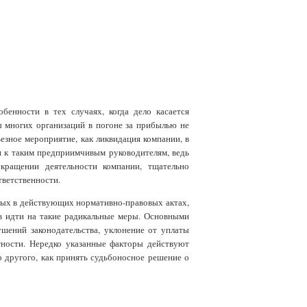
бенности в тех случаях, когда дело касается
ы многих организаций в погоне за прибылью не
езное мероприятие, как ликвидация компании, в
ен к таким предприимчивым руководителям, ведь
кращении деятельности компании, тщательно
ответственности.
ных в действующих нормативно-правовых актах,
в идти на такие радикальные меры. Основными
шений законодательства, уклонение от уплаты
етности. Нередко указанные факторы действуют
о другого, как принять судьбоносное решение о