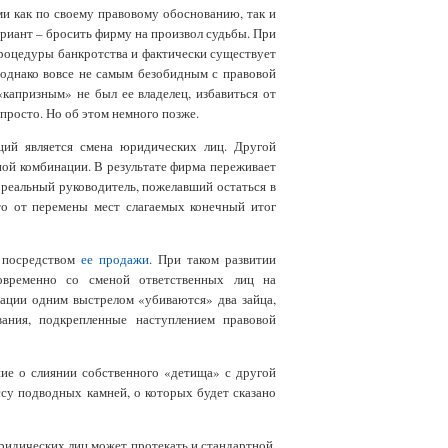
и как по своему правовому обоснованию, так и
ариант – бросить фирму на произвол судьбы. При
роцедуры банкротства и фактически существует
 однако вовсе не самым безобидным с правовой
«капризным» не был ее владелец, избавиться от
просто. Но об этом немного позже.
ций является смена юридических лиц. Другой
тной комбинации. В результате фирма переживает
 реальный руководитель, пожелавший остаться в
что от перемены мест слагаемых конечный итог
я посредством
ее продажи
. При таком развитии
овременно со сменой ответственных лиц на
нации одним выстрелом «убиваются» два зайца,
ания, подкрепленные наступлением правовой
ие о слиянии собственного «детища» с другой
ссу подводных камней, о которых будет сказано
идических лиц может протекать и стандартной,