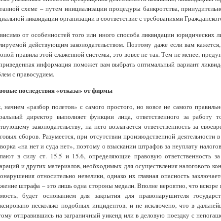
танной схеме – путем инициализации процедуры банкротства, принудитель
иальной ликвидации организации в соответствие с требованиями Гражданског
висимо от особенностей того или иного способа ликвидации юридических ли
лируемой действующим законодательством. Поэтому даже если вам кажется,
оной правила этой слаженной системы, это вовсе не так. Тем не менее, преду
приведенная информация поможет вам выбрать оптимальный вариант ликвид
лем с правосудием.
вовые последствия «отказа» от фирмы
, начнем «разбор полетов» с самого простого, но вовсе не самого правильн
еральный директор выполняет функции лица, ответственного за работу т
твующему законодательству, на него возлагается ответственность за своев
говых сборов. Разумеется, при отсутствии производственной деятельности 
ворка «на нет и суда нет», поэтому о взыскании штрафов за неуплату налого
упают в силу ст. 15.5 и 15.6, определяющие правовую ответственность з
араций и других материалов, необходимых для осуществления налогового ко
онарушения относительно невелики, однако их главная опасность заключае
жение штрафа – это лишь одна стороны медали. Вполне вероятно, что вскоре
имость, будет основанием для закрытия для правонарушителя государ
ксировано несколько подобных инцидентов, и не исключено, что в дальне
ому отправившись на заграничный уикенд или в деловую поездку с непогаш