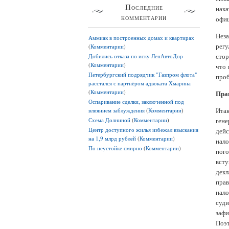
Последние
нака
комментарии
офиц
Неза
Аммиак в построенных домах и квартирах
регу
(
Комментарии
)
стор
Добились отказа по иску ЛенАвтоДор
(
Комментарии
)
что 
Петербургский подрядчик "Газпром флота"
проб
расстался с партнёром адвоката Хмарина
(
Комментарии
)
Пра
Оспаривание сделки, заключенной под
Итак
влиянием заблуждения
(
Комментарии
)
Схема Долниной
(
Комментарии
)
ген
Центр доступного жилья избежал взыскания
дейс
на 1,9 млрд рублей
(
Комментарии
)
нало
По неустойке смирно
(
Комментарии
)
пого
вст
декл
прав
нало
суд
зафи
Поэт