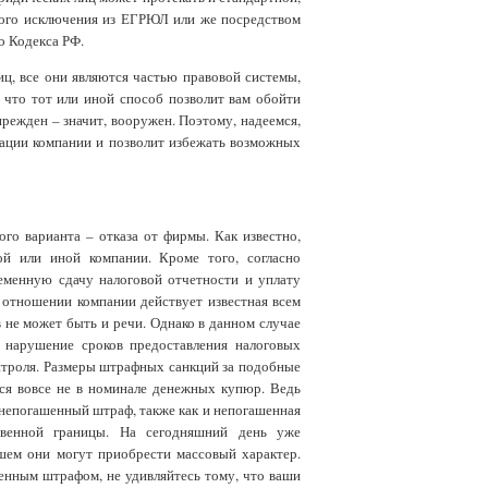
ного исключения из ЕГРЮЛ или же посредством
о Кодекса РФ.
ц, все они являются частью правовой системы,
 что тот или иной способ позволит вам обойти
прежден – значит, вооружен. Поэтому, надеемся,
ации компании и позволит избежать возможных
ого варианта – отказа от фирмы. Как известно,
ой или иной компании. Кроме того, согласно
ременную сдачу налоговой отчетности и уплату
в отношении компании действует известная всем
в не может быть и речи. Однако в данном случае
а нарушение сроков предоставления налоговых
нтроля. Размеры штрафных санкций за подобные
тся вовсе не в номинале денежных купюр. Ведь
 непогашенный штраф, также как и непогашенная
ственной границы. На сегодняшний день уже
йшем они могут приобрести массовый характер.
енным штрафом, не удивляйтесь тому, что ваши