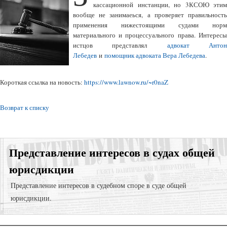
кассационной инстанции, но 3КСОЮ этим
вообще не занимаеься, а проверяет правильность
применения нижестоящими судами норм
материального и процессуального права.
Интерес
истцов представлял
адвокат Анто
Лебедев
и
помощник адвоката Вера Лебедева
.
Короткая ссылка на новость:
https://www.lawnow.ru/~r0naZ
Возврат к списку
Представление интересов в судах общей
юрисдикции
Представление интересов в судебном споре в суде общей
юрисдикции.