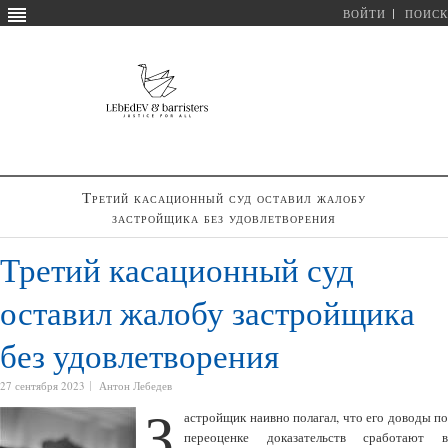
ВОЙТИ
ПОИСК
Третий касационный суд оставил жалобу
застройщика без удовлетворения
Третий касационный суд
оставил жалобу застройщика
без удовлетворения
27 сентября 2023
Антон Лебедев
З
астройщик наивно полагал, что его доводы по
переоценке доказательств сработают в