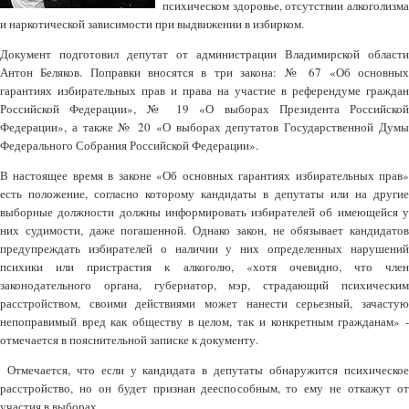
психическом здоровье, отсутствии алкоголизма
и наркотической зависимости при выдвижении в избирком.
Документ подготовил депутат от администрации Владимирской области
Антон Беляков. Поправки вносятся в три закона: № 67 «Об основных
гарантиях избирательных прав и права на участие в референдуме граждан
Российской Федерации», № 19 «О выборах Президента Российской
Федерации», а также № 20 «О выборах депутатов Государственной Думы
Федерального Собрания Российской Федерации».
В настоящее время в законе «Об основных гарантиях избирательных прав»
есть положение, согласно которому кандидаты в депутаты или на другие
выборные должности должны информировать избирателей об имеющейся у
них судимости, даже погашенной. Однако закон, не обязывает кандидатов
предупреждать избирателей о наличии у них определенных нарушений
психики или пристрастия к алкоголю, «хотя очевидно, что член
законодательного органа, губернатор, мэр, страдающий психическим
расстройством, своими действиями может нанести серьезный, зачастую
непоправимый вред как обществу в целом, так и конкретным гражданам» -
отмечается в пояснительной записке к документу.
Отмечается, что если у кандидата в депутаты обнаружится психическое
расстройство, но он будет признан дееспособным, то ему не откажут от
участия в выборах.