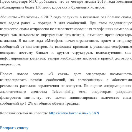
Пресс-секретарь МТС добавляет, что за четыре месяца 2013 года компания
заблокировала более 150 млн с коротких и буквенных номеров.
Абоненты «Мегафона» в 2012 году получили в несколько раз больше спама,
чем годом ранее – порядка 9 млн сообщений. При этом подавляющее
количество спама отправлено не с зарегистрированных телефонных номеров, а
через так называемые виртуальные sms-центры, отмечает пресс-секретарь
компании. В начале года «Мегафон» начал ограничивать прием и отправку
сообщений от sms-центров, не имеющих привязки к реальным телефонным
номерам, поэтому банкам и другим структурам, использующим sms-
информирование клиентов, теперь необходимо заключать прямой договор с
оператором.
Проект нового закона «О связи» даст операторам возможность
контролировать потоки сообщений, но согласованных с абонентами
рекламных рассылок ограничения не коснутся. По оценке информационно-
аналитического агентства Telecomdaily, если операторам разрешат
фильтровать sms-почту, это может минимизировать количество спам-
сообщений до 1-2% от общего объема трафика.
Короткая ссылка на новость:
https://www.lawnow.ru/~l93XN
Возврат к списку