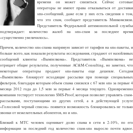
времени он может снизиться. Сейчас сотовые
операторы не имеют права отказываться от доставки
sms-сообщений, даже если у них есть сведения о том,
что это спам, сообщает представитель Минкомсвязи.
Представитель Федеральной антимонопольной службы
подтверждает: количество жалоб на sms-спам за последнее время
«существенно увеличилось».
Причем, количество sms-спама напрямую зависит от тарифов на sms-пакеты, и
больше всего, как показали результаты исследования, страдают от назойливых
сообщений клиенты «Вымпелкома». Представитель «Вымпелкома» не
отрицает общие результаты, полученные AC&M-Consulting, но заметил, что
некоторые операторы продают sms-пакеты еще дешевле. Сегодня
«Вымпелком» блокирует исходящие рассылки при помощи специальных
фильтров, благодаря которым объем спама снизился с 67 млн sms за первые 4
месяца 2012 года до 1,5 млн за первые 4 месяца текущего. Одновременно
компания тестирует технологию SMS-Proof, которая позволит управлять спам-
рассылками, поступающими из других сетей, а в действующей услуге
«Голосовой черный список» появится возможность блокировались не только
звонки от нежелательных абонентов, но и sms.
Близкий к МТС человек оценивает долю спама в сети в 2-10%, по его
информации за последний год количество спам-sms выросло почти вдвое.