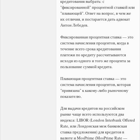
кредитования выбрать: с
"фиксированной" процентной ставкой или
"плавающей". Ответ на вопрос, в чем же
их отличия, и постарается дать адвокат
Антон Лебедев.
Фиксированная процентная ставка — это
система начисления процентов, когда в
течение всего срока кредитования
платежи по кредиту рассчитываются
исходя из одного и того же процента за
пользование суммой кредита.
Плавающая процентная ставка — это
система начисления процентов, которая
"привязана" к какому-либо рыночному
показателю.
Для выдачи кредитов на российском
рынке чаще всего используются два
индекса: LIBOR (London Interbank Offered
Rate, или Лондонская меж банковская
ставка предложения) для кредитов в
валюте и MosPrime (MosPrime Rate —