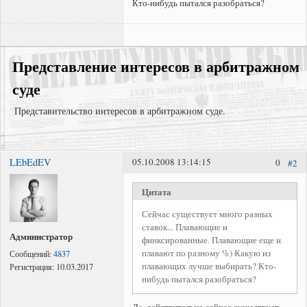
Кто-нибудь пытался разобраться?
Представление интересов в арбитражном
суде
Представительство интересов в арбитражном суде.
LEbEdEV
05.10.2008 13:14:15
0
#2
Взысказние задолженности;
Суд по договору подряда;
Цитата
Признание права собственности в судебном порядке;
Сейчас существует много разных
ставок... Плавающие и
Администратор
финксированные. Плавающие еще и
плавают по разному %) Какую из
Сообщений:
4837
плавающих лучше выбирать? Кто-
Регистрация:
10.03.2017
нибудь пытался разобраться?
Да, действительно сейчас существует