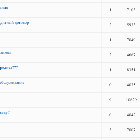
ания
1
7103
едитный договор
2
5933
1
7049
банком
2
4667
кредита???
1
8351
 обслуживание
0
4035
9
10629
ству?
0
4042
3
7007