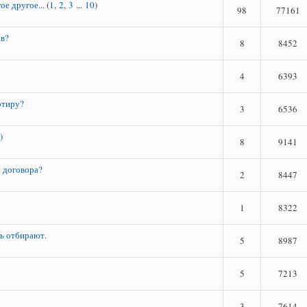
е другое...
(
1
,
2
,
3
...
10
)
98
77161
ов?
8
8452
4
6393
ртиру?
3
6536
)
8
9141
у договора?
2
8447
1
8322
рь отбирают.
5
8987
5
7213
3
7614