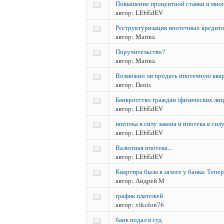
Повышение процентной ставки и много
автор:
LEbEdEV
Реструктуризация ипотечных кредит
автор:
Marina
Поручительство?
автор:
Marina
Возможно ли продать ипотечную ква
автор:
Denis
Банкротство граждан (физических лиц
автор:
LEbEdEV
ипотека в силу закона и ипотека в сил
автор:
LEbEdEV
Валютная ипотека...
автор:
LEbEdEV
Квартира была в залоге у банка. Тепе
автор:
Андрей М
график платежей
автор:
vikolon76
банк подал в суд