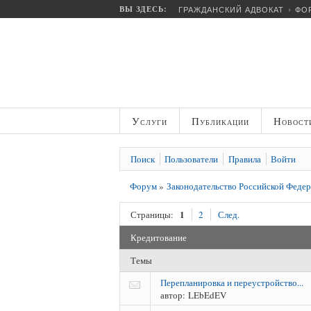
ВЫ ЗДЕСЬ:
ГРАЖДАНСКИЙ АДВОКАТ
ФО
Услуги
Публикации
Новост
Поиск
Пользователи
Правила
Войти
Форум
»
Законодательство Российской Феде
1
Страницы:
2
След.
Кредитование
Темы
Перепланировка и переустройство...
автор:
LEbEdEV