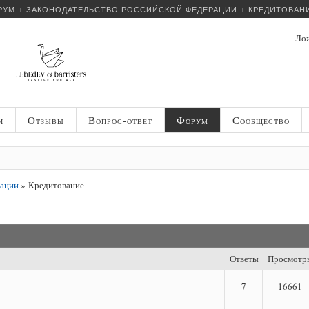
РУМ
ЗАКОНОДАТЕЛЬСТВО РОССИЙСКОЙ ФЕДЕРАЦИИ
КРЕДИТОВАН
Лож
и
Отзывы
Вопрос-ответ
Форум
Сообщество
рации
»
Кредитование
Ответы
Просмотр
7
16661