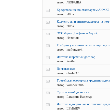
автор:
ЛЮБАША
Кредитование по стандартам АИЖК?
автор:
zl0ba
Коллекторы и антиколлекторы - в чем
автор:
zl0ba
ООО &quot;Русфинанс&quot;
автор:
Новичок
Требуют узаконить перепланировку п
автор:
muflonenok
Ипотека и брачный договор
автор:
Seatlei
Долговая яма
автор:
olusha37
Третейская оговорка в кредитном дог
автор:
vorobev2009
Срок исковой давности
автор:
Гагарина Надежда
Ипотека и досрочное погашение креди
автор:
LEbEdEV