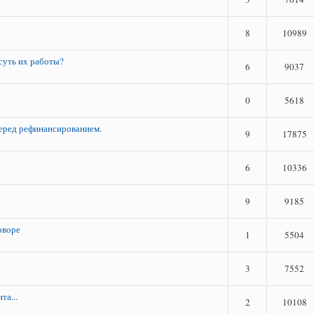
8
10989
 суть их работы?
6
9037
0
5618
еред рефинансированием.
9
17875
6
10336
9
9185
оворе
1
5504
3
7552
та...
2
10108