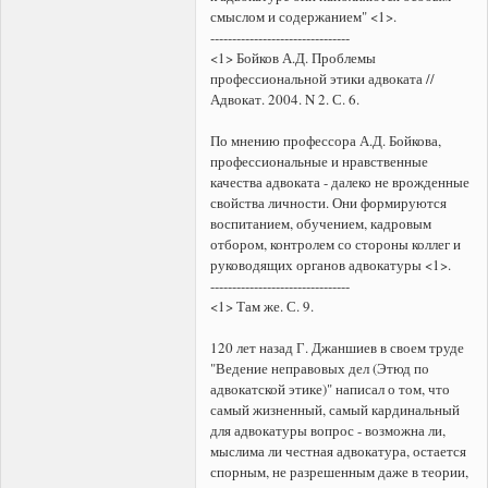
смыслом и содержанием" <1>.
--------------------------------
<1> Бойков А.Д. Проблемы
профессиональной этики адвоката //
Адвокат. 2004. N 2. С. 6.
По мнению профессора А.Д. Бойкова,
профессиональные и нравственные
качества адвоката - далеко не врожденные
свойства личности. Они формируются
воспитанием, обучением, кадровым
отбором, контролем со стороны коллег и
руководящих органов адвокатуры <1>.
--------------------------------
<1> Там же. С. 9.
120 лет назад Г. Джаншиев в своем труде
"Ведение неправовых дел (Этюд по
адвокатской этике)" написал о том, что
самый жизненный, самый кардинальный
для адвокатуры вопрос - возможна ли,
мыслима ли честная адвокатура, остается
спорным, не разрешенным даже в теории,