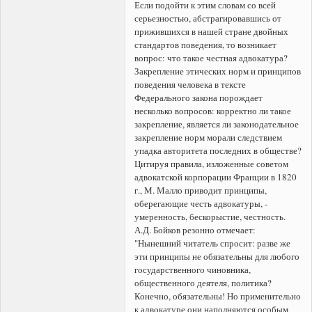
Если подойти к этим словам со всей
серьезностью, абстрагировавшись от
прижившихся в нашей стране двойных
стандартов поведения, то возникает
вопрос: что такое честная адвокатура?
Закрепление этических норм и принципов
поведения человека в тексте
Федерального закона порождает
несколько вопросов: корректно ли такое
закрепление, является ли законодательное
закрепление норм морали следствием
упадка авторитета последних в обществе?
Цитируя правила, изложенные советом
адвокатской корпорации Франции в 1820
г., М. Малло приводит принципы,
оберегающие честь адвокатуры, -
умеренность, бескорыстие, честность.
А.Д. Бойков резонно отмечает:
"Нынешний читатель спросит: разве же
эти принципы не обязательны для любого
государственного чиновника,
общественного деятеля, политика?
Конечно, обязательны! Но применительно
к адвокатуре они наполняются особым