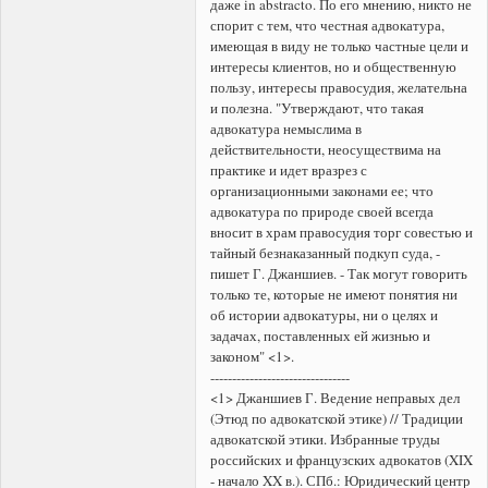
даже in abstracto. По его мнению, никто не
спорит с тем, что честная адвокатура,
имеющая в виду не только частные цели и
интересы клиентов, но и общественную
пользу, интересы правосудия, желательна
и полезна. "Утверждают, что такая
адвокатура немыслима в
действительности, неосуществима на
практике и идет вразрез с
организационными законами ее; что
адвокатура по природе своей всегда
вносит в храм правосудия торг совестью и
тайный безнаказанный подкуп суда, -
пишет Г. Джаншиев. - Так могут говорить
только те, которые не имеют понятия ни
об истории адвокатуры, ни о целях и
задачах, поставленных ей жизнью и
законом" <1>.
--------------------------------
<1> Джаншиев Г. Ведение неправых дел
(Этюд по адвокатской этике) // Традиции
адвокатской этики. Избранные труды
российских и французских адвокатов (XIX
- начало XX в.). СПб.: Юридический центр