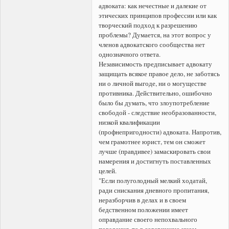
адвоката: как нечестные и далекие от
этических принципов профессии или как
творческий подход к разрешению
проблемы? Думается, на этот вопрос у
членов адвокатского сообщества нет
однозначного ответа.
Независимость предписывает адвокату
защищать всякое правое дело, не заботясь
ни о личной выгоде, ни о могуществе
противника. Действительно, ошибочно
было бы думать, что злоупотребление
свободой - следствие необразованности,
низкой квалификации
(профнепригодности) адвоката. Напротив,
чем грамотнее юрист, тем он сможет
лучше (правдивее) замаскировать свои
намерения и достигнуть поставленных
целей.
"Если полуголодный мелкий ходатай,
ради снискания дневного пропитания,
неразборчив в делах и в своем
бедственном положении имеет
оправдание своего непохвального