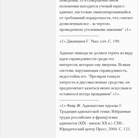
поведения, то в совершенно ином
положении находится ученый юрист-
адвокат, настолько эмансипировавшийся
от требований порядочности, что считает
дозволенным все - за чертою,
проведенною уголовными законами" <1>.
--------------------------------
<1> Джаншиев Г. Указ. соч. С. 190.
Адвокат никогда не должен терять из виду
идеи справедливости среди тех
интересов, которые ему вверены. Всякая
система, нарушающая справедливость,
недостойна его. "Презирая тонкую
хитрость и двусмысленные средства, он
предпочитает казаться менее искусным и
оставаться всегда правдивым" <1>.
--------------------------------
<1> Фавр Ж. Адвокатские идеалы //
Традиции адвокатской этики. Избранные
труды российских и французских
адвокатов (XIX - начало XX в.). СПб.:
Юридический центр Пресс, 2004. С. 121.