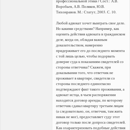
профессиональной этики / Сост.: А.В.
Воробьев, А.В. Поляков, Ю.В.
Тихонравов. М.: Статут, 2003. С. 10.
Любой адвокат хочет выиграть свое дело.
Но какими средствами? Например, как
оценить действия адвоката в гражданском
деле, когда он, обладая важным
доказательством, намеренно
придерживает его до последнего момента
с той лишь целью, чтобы подорвать
доверие суда к показаниям свидетелей со
стороны ответчика? Скажем, при
доказывании того, что ответчик не
проживает в квартире, свидетели со
стороны последнего единогласно
подтверждают факт такого проживания, а
адвокат истца, в чьем распоряжении
находится договор аренды, по которому
ответчик сдавал квартиру третьим лицам
(а следовательно, он, ответчик, там жить
никак не мог), предоставляет суду этот
договор только после допроса свидетелей.
Как охарактеризовать подобные действия