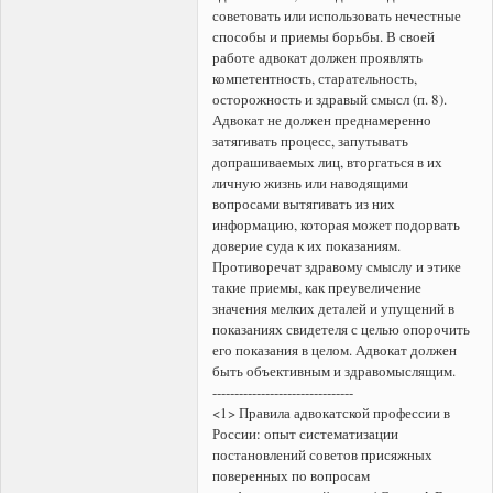
советовать или использовать нечестные
способы и приемы борьбы. В своей
работе адвокат должен проявлять
компетентность, старательность,
осторожность и здравый смысл (п. 8).
Адвокат не должен преднамеренно
затягивать процесс, запутывать
допрашиваемых лиц, вторгаться в их
личную жизнь или наводящими
вопросами вытягивать из них
информацию, которая может подорвать
доверие суда к их показаниям.
Противоречат здравому смыслу и этике
такие приемы, как преувеличение
значения мелких деталей и упущений в
показаниях свидетеля с целью опорочить
его показания в целом. Адвокат должен
быть объективным и здравомыслящим.
--------------------------------
<1> Правила адвокатской профессии в
России: опыт систематизации
постановлений советов присяжных
поверенных по вопросам