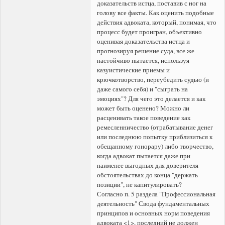
доказательств истца, поставив с ног на
голову все факты. Как оценить подобные
действия адвоката, который, понимая, что
процесс будет проигран, объективно
оценивая доказательства истца и
прогнозируя решение суда, все же
настойчиво пытается, используя
казуистические приемы и
крючкотворство, переубедить судью (и
даже самого себя) и "сыграть на
эмоциях"? Для чего это делается и как
может быть оценено? Можно ли
расценивать такое поведение как
ремесленничество (отрабатывание денег
или последнюю попытку приблизиться к
обещанному гонорару) либо творчество,
когда адвокат пытается даже при
наименее выгодных для доверителя
обстоятельствах до конца "держать
позиции", не капитулировать?
Согласно п. 5 раздела "Профессиональная
деятельность" Свода фундаментальных
принципов и основных норм поведения
адвоката <1>, последний не должен