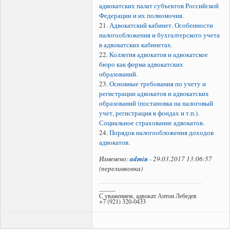
адвокатских палат субъектов Российской
Федерации и их полномочия.
21.
Адвокатский кабинет. Особенности
налогообложения и бухгалтерского учета
в адвокатских кабинетах.
22.
Коллегия адвокатов и адвокатское
бюро как форма адвокатских
образований.
23.
Основные требования по учету и
регистрации адвокатов и адвокатских
образований (постановка на налоговый
учет, регистрация в фондах и т.п.).
Социальное страхование адвокатов.
24.
Порядок налогообложения доходов
адвокатов.
Изменено:
admin
-
29.03.2017 13:06:57
(
перелинковка
)
--------
С уважением, адвокат Антон Лебедев
+7 (921) 320-0433