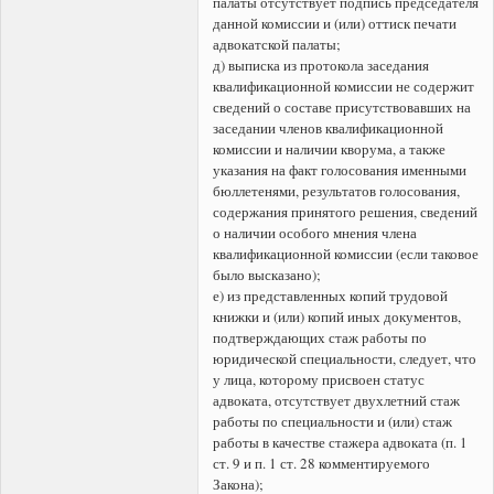
палаты отсутствует подпись председателя
данной комиссии и (или) оттиск печати
адвокатской палаты;
д) выписка из протокола заседания
квалификационной комиссии не содержит
сведений о составе присутствовавших на
заседании членов квалификационной
комиссии и наличии кворума, а также
указания на факт голосования именными
бюллетенями, результатов голосования,
содержания принятого решения, сведений
о наличии особого мнения члена
квалификационной комиссии (если таковое
было высказано);
е) из представленных копий трудовой
книжки и (или) копий иных документов,
подтверждающих стаж работы по
юридической специальности, следует, что
у лица, которому присвоен статус
адвоката, отсутствует двухлетний стаж
работы по специальности и (или) стаж
работы в качестве стажера адвоката (п. 1
ст. 9 и п. 1 ст. 28 комментируемого
Закона);