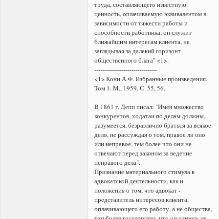
труда, составляющего известную
ценность, оплачиваемую эквивалентом в
зависимости от тяжести работы и
способности работника, он служит
ближайшим интересам клиента, не
заглядывая за далекий горизонт
общественного блага" <1>.
--------------------------------
<1> Кони А.Ф. Избранные произведения.
Том 1. М., 1959. С. 55, 56.
В 1861 г. Депп писал: "Имея множество
конкурентов, ходатаи по делам должны,
разумеется, безразлично браться за всякое
дело, не рассуждая о том, правое ли оно
или неправое, тем более что они не
отвечают перед законом за ведение
неправого дела".
Признание материального стимула в
адвокатской деятельности, как и
положения о том, что адвокат -
представитель интересов клиента,
оплачивающего его работу, а не общества,
тем более государства, что он отнюдь не