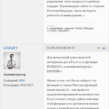
разрешение этого вопроса в судебном
порядке. Я рекомендую зайти со стороны
Роспотребнадзора. Здесь вы будете
работать чужими руками ;)
--------
С уважением, адвокат Антон Лебедев
+7 (921) 320-0433
LEbEdEV
02.09.2010 00:49:15
0
#4
Для вычислений длительностей
интервалов дат в Excel есть функция
РАЗНДАТ(), в английской версии -
DATEDIF().
Администратор
Нюанс в том, что Вы не найдете эту
Сообщений:
4836
функцию в списке Мастера функций,
Регистрация:
10.03.2017
нажав кнопку fx - она является
недокументированной возможностью
Excel (точнее говоря, найти описание
этой функции и ее аргументов можно
только в полной версии англоязычной