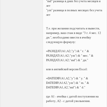
"md" разница в днях без учета месяцев и
лет
"ym" разница в полных месяцах без учета
лет
Т.е. при желании подсчитать и вывести,
например, ваш стаж в виде "3 г. 4 мес. 12
дн.", необходимо ввести в ячейку
следующую формулу:
=РАЗНДАТ(A1;A2;"y") & " г. " &
РАЗНДАТ(A1;A2;"ym") & " мес. " &
РАЗНДАТ(A1;A2;"md") & " дн."
или в английской версии Excel:
=DATEDIF(A1,A2,"y") & " y. " &
DATEDIF(A1A2,"ym") & " m. " &
DATEDIF(A1,A2,"md") & " d."
где А1 - ячейка с датой поступления на
работу, А2 - с датой увольнения.