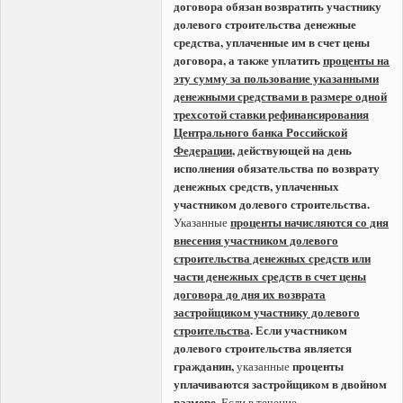
договора обязан возвратить участнику
долевого строительства денежные
средства, уплаченные им в счет цены
договора, а также уплатить
проценты на
эту сумму за пользование указанными
денежными средствами в размере одной
трехсотой ставки рефинансирования
Центрального банка Российской
Федерации
, действующей на день
исполнения обязательства по возврату
денежных средств, уплаченных
участником долевого строительства.
проценты начисляются со дня
Указанные
внесения участником долевого
строительства денежных средств или
части денежных средств в счет цены
договора до дня их возврата
застройщиком участнику долевого
строительства
.
Если участником
долевого строительства является
гражданин,
проценты
указанные
уплачиваются застройщиком в двойном
размере.
Если в течение