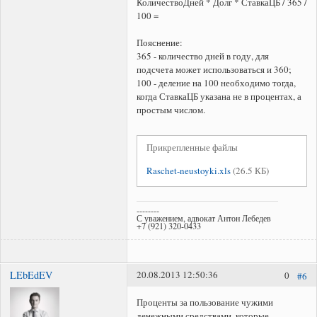
КоличествоДней * Долг * СтавкаЦБ / 365 /
100 =
Пояснение:
365 - количество дней в году, для
подсчета может использоваться и 360;
100 - деление на 100 необходимо тогда,
когда СтавкаЦБ указана не в процентах, а
простым числом.
Прикрепленные файлы
Raschet-neustoyki.xls
(26.5 КБ)
--------
С уважением, адвокат Антон Лебедев
+7 (921) 320-0433
LEbEdEV
20.08.2013 12:50:36
0
#6
Проценты за пользование чужими
денежными средствами, которые