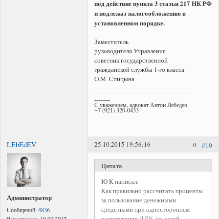
под действие пункта 3 статьи 217 НК РФ
и подлежат налогообложению в
установленном порядке.
Заместитель
руководителя Управления
советник государственной
гражданской службы 1-го класса
О.М. Спицына
--------
С уважением, адвокат Антон Лебедев
+7 (921) 320-0433
LEbEdEV
25.10.2015 19:56:16
0
#10
Цитата
Ю К
написал:
Как правильно рассчитать проценты
Администратор
за пользование денежными
средствами при одностороннем
Сообщений:
4836
расторжении ДДУ. (за какой