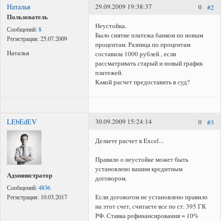
Наталья
29.09.2009 19:38:37
0
#2
Представление интересов в судах общей юрисдикции;
Пользователь
Представление интересов в арбитражном суде;
Неустойка.
Сообщений:
8
Было снятие платежа банком по новым
Споры по самовольному стриотельству (самострой)
Регистрация:
25.07.2009
процентам. Разница по процентам
Наталья
составила 1000 рублей , если
рассматривать старый и новый график
платежей.
Какой расчет предоставить в суд?
LEbEdEV
30.09.2009 15:24:14
0
#3
Делаете расчет в Excel...
Правило о неустойке может быть
установлено вашим кредитным
Администратор
договором.
Сообщений:
4836
Если договогом не установлено правило
Регистрация:
10.03.2017
на этот счет, считаете все по ст. 395 ГК
РФ. Ставка рефинансирования = 10%