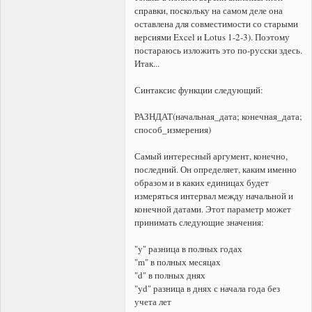
справки, поскольку на самом деле она
оставлена для совместимости со старыми
версиями Excel и Lotus 1-2-3). Поэтому
постараюсь изложить это по-русски здесь.
Итак...
Синтаксис функции следующий:
РАЗНДАТ(начальная_дата; конечная_дата;
способ_измерения)
Самый интересный аргумент, конечно,
последний. Он определяет, каким именно
образом и в каких единицах будет
измеряться интервал между начальной и
конечной датами. Этот параметр может
принимать следующие значения:
"y" разница в полных годах
"m" в полных месяцах
"d" в полных днях
"yd" разница в днях с начала года без
учета лет