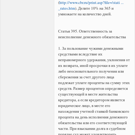
(
http://www.cbr.ru/print.asp?file=/stati ...
_rates.htm
). Делите 10% на 365 и
умножаете на количество дней.
Статья 395. Ответственность за
неисполнение денежного обязательства
1. За пользование чужими денежными
средствами вследствие их
неправомерного удержания, уклонения от
их возврата, иной просрочки в их уплате
либо неосновательного получения или
сбережения за счет другого лица
подлежат уплате проценты на сумму этих
средств. Размер процентов определяется
существующей в месте жительства
кредитора, а если кредитором является
юридическое лицо, в месте его
нахождения учетной ставкой банковского
процента на день исполнения денежного
обязательства или его соответствующей
части. При взыскании долга в судебном
порядке суд может удовлетворить