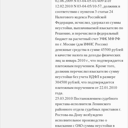
02.06.2009 N 03-04-05-01/409 и от
12.02.2010 N 03-04-05/10-57, должник в
соответствии с пунктом 3 статьи 24
Налогового кодекса Российской
Федерации, исчислил, удержал из суммы
неустойки, выплачиваемой взыскателю по
Решению, и перечислил в федеральный
бюджет на расчетный счет УФК МФ РФ
по г. Москве (для ИФНС России)
денежные средства в сумме 45500 рублей
в качестве налога на доходы физических
лиц за январь 2010 г., что подтверждается
платежным поручением. Кроме того,
должник перечислил взыскателю сумму
неустойки без учета НДФЛ в размере
304500 рублей, что подтверждается
платежным поручением от 22.01.2010
года.
25.03.2010 Постановлением судебного
пристава-исполнителя Ленинского
районного отдела судебных приставов г.
Ростова-на-Дону возбуждено
исполнительное производство о
взыскании с ОАО суммы неустойки в