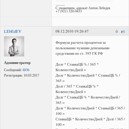
--------
С уважением, адвокат Антон Лебедев
+7 (921) 320-0433
LEbEdEV
08.12.2010 19:26:47
0
#5
Формула расчета процентов за
пользование чужими денежными
средствами по ст. 395 ГК РФ
Администратор
Долг * СтавкаЦБ % / 365 *
КоличествоДней =
Сообщений:
4836
Долг * КоличествоДней * СтавкаЦБ % /
Регистрация:
10.03.2017
365 =
Долг / 365 * СтавкаЦБ % *
КоличествоДней =
Долг * СтавкаЦБ % * КоличествоДней /
365 =
Долг * КоличествоДней * СтавкаЦБ / 365 /
100 =
СтавкаЦБ * КоличествоДней * Долг / 365 /
100 =