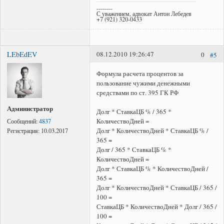
--------
С уважением, адвокат Антон Лебедев
+7 (921) 320-0433
LEbEdEV
08.12.2010 19:26:47
0
#5
Формула расчета процентов за
пользование чужими денежными
средствами по ст. 395 ГК РФ
Администратор
Долг * СтавкаЦБ % / 365 *
КоличествоДней =
Сообщений:
4837
Долг * КоличествоДней * СтавкаЦБ % /
Регистрация:
10.03.2017
365 =
Долг / 365 * СтавкаЦБ % *
КоличествоДней =
Долг * СтавкаЦБ % * КоличествоДней /
365 =
Долг * КоличествоДней * СтавкаЦБ / 365 /
100 =
СтавкаЦБ * КоличествоДней * Долг / 365 /
100 =