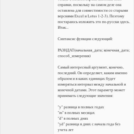
справки, поскольку на самом деле она
оставлена для совместимости со старыми
версиями Excel и Lotus 1-2-3). Поэтому
постараюсь изложить это по-русски здесь.
Итак...
Синтаксис функции следующий:
РАЗНДАТ(начальная_дата; конечная_дата;
способ_измерения)
Самый интересный аргумент, конечно,
последний. Он определяет, каким именно
образом и в каких единицах будет
измеряться интервал между начальной и
конечной датами. Этот параметр может
принимать следующие значения:
"y" разница в полных годах
"m" в полных месяцах
"d" в полных днях
"yd" разница в днях с начала года без
учета лет