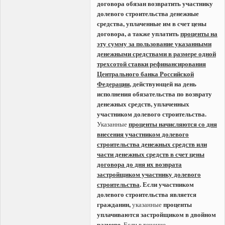
договора обязан возвратить участнику
долевого строительства денежные
средства, уплаченные им в счет цены
договора, а также уплатить
проценты на
эту сумму за пользование указанными
денежными средствами в размере одной
трехсотой ставки рефинансирования
Центрального банка Российской
Федерации
, действующей на день
исполнения обязательства по возврату
денежных средств, уплаченных
участником долевого строительства.
проценты начисляются со дня
Указанные
внесения участником долевого
строительства денежных средств или
части денежных средств в счет цены
договора до дня их возврата
застройщиком участнику долевого
строительства
.
Если участником
долевого строительства является
гражданин,
проценты
указанные
уплачиваются застройщиком в двойном
размере.
Если в течение