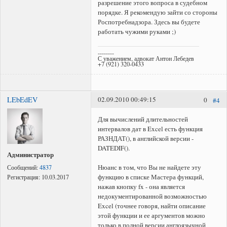
разрешение этого вопроса в судебном
порядке. Я рекомендую зайти со стороны
Роспотребнадзора. Здесь вы будете
работать чужими руками ;)
--------
С уважением, адвокат Антон Лебедев
+7 (921) 320-0433
LEbEdEV
02.09.2010 00:49:15
0
#4
Для вычислений длительностей
интервалов дат в Excel есть функция
РАЗНДАТ(), в английской версии -
DATEDIF().
Администратор
Нюанс в том, что Вы не найдете эту
Сообщений:
4837
функцию в списке Мастера функций,
Регистрация:
10.03.2017
нажав кнопку fx - она является
недокументированной возможностью
Excel (точнее говоря, найти описание
этой функции и ее аргументов можно
только в полной версии англоязычной