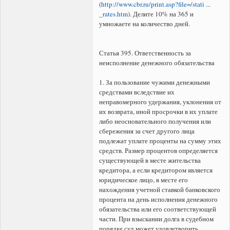
(
http://www.cbr.ru/print.asp?file=/stati ...
_rates.htm
). Делите 10% на 365 и
умножаете на количество дней.
Статья 395. Ответственность за
неисполнение денежного обязательства
1. За пользование чужими денежными
средствами вследствие их
неправомерного удержания, уклонения от
их возврата, иной просрочки в их уплате
либо неосновательного получения или
сбережения за счет другого лица
подлежат уплате проценты на сумму этих
средств. Размер процентов определяется
существующей в месте жительства
кредитора, а если кредитором является
юридическое лицо, в месте его
нахождения учетной ставкой банковского
процента на день исполнения денежного
обязательства или его соответствующей
части. При взыскании долга в судебном
порядке суд может удовлетворить