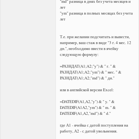
"md" разница в днях без учета месяцев и
лет
"ym" разница в полных месяцах без учета
лет
Т.е. при желании подсчитать и вывести,
например, ваш стаж в виде "3 г. 4 мес. 12
дн.", необходимо ввести в ячейку
следующую формулу:
=РАЗНДАТ(A1;A2;"y") & " г. " &
РАЗНДАТ(A1;A2;"ym") & " мес. " &
РАЗНДАТ(A1;A2;"md") & " дн."
или в английской версии Excel:
=DATEDIF(A1,A2,"y") & " y. " &
DATEDIF(A1A2,"ym") & " m. " &
DATEDIF(A1,A2,"md") & " d."
где А1 - ячейка с датой поступления на
работу, А2 - с датой увольнения.