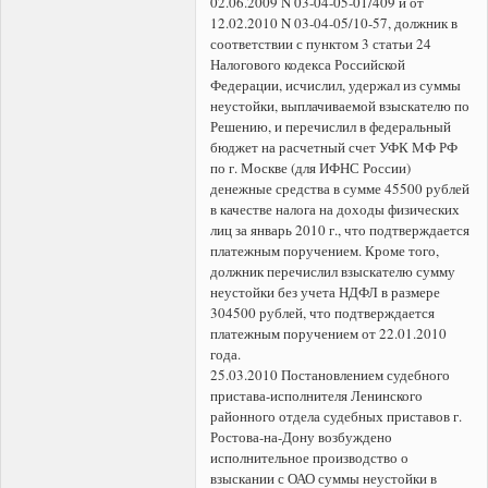
02.06.2009 N 03-04-05-01/409 и от
12.02.2010 N 03-04-05/10-57, должник в
соответствии с пунктом 3 статьи 24
Налогового кодекса Российской
Федерации, исчислил, удержал из суммы
неустойки, выплачиваемой взыскателю по
Решению, и перечислил в федеральный
бюджет на расчетный счет УФК МФ РФ
по г. Москве (для ИФНС России)
денежные средства в сумме 45500 рублей
в качестве налога на доходы физических
лиц за январь 2010 г., что подтверждается
платежным поручением. Кроме того,
должник перечислил взыскателю сумму
неустойки без учета НДФЛ в размере
304500 рублей, что подтверждается
платежным поручением от 22.01.2010
года.
25.03.2010 Постановлением судебного
пристава-исполнителя Ленинского
районного отдела судебных приставов г.
Ростова-на-Дону возбуждено
исполнительное производство о
взыскании с ОАО суммы неустойки в