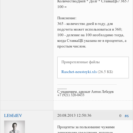
КоличествоДней * Долг * СтавкаЦБ / 365 /
100 =
Пояснение:
365 - количество дней в году, для
подсчета может использоваться и 360;
100 - деление на 100 необходимо тогда,
когда СтавкаЦБ указана не в процентах, а
простым числом.
Прикрепленные файлы
Raschet-neustoyki.xls
(26.5 КБ)
--------
С уважением, адвокат Антон Лебедев
+7 (921) 320-0433
LEbEdEV
20.08.2013 12:50:36
0
#6
Проценты за пользование чужими
денежными средствами, которые