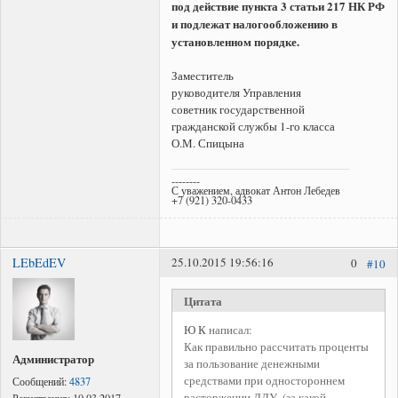
под действие пункта 3 статьи 217 НК РФ
и подлежат налогообложению в
установленном порядке.
Заместитель
руководителя Управления
советник государственной
гражданской службы 1-го класса
О.М. Спицына
--------
С уважением, адвокат Антон Лебедев
+7 (921) 320-0433
LEbEdEV
25.10.2015 19:56:16
0
#10
Цитата
Ю К
написал:
Как правильно рассчитать проценты
Администратор
за пользование денежными
средствами при одностороннем
Сообщений:
4837
расторжении ДДУ. (за какой