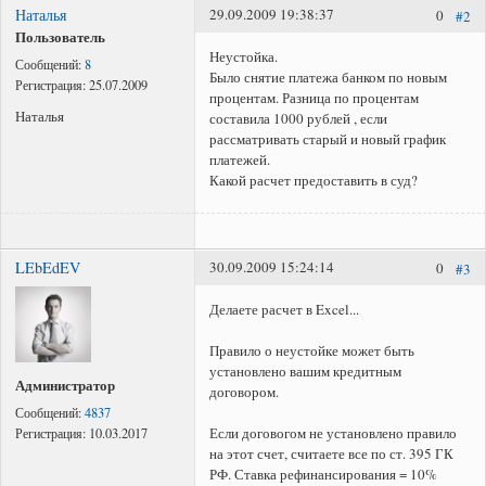
Наталья
29.09.2009 19:38:37
0
#2
Представление интересов в судах общей юрисдикции;
Пользователь
Взыскание задолженности;
Неустойка.
Сообщений:
8
Было снятие платежа банком по новым
Регистрация права собственности в судебном порядке;
Регистрация:
25.07.2009
процентам. Разница по процентам
Наталья
составила 1000 рублей , если
рассматривать старый и новый график
платежей.
Какой расчет предоставить в суд?
LEbEdEV
30.09.2009 15:24:14
0
#3
Делаете расчет в Excel...
Правило о неустойке может быть
установлено вашим кредитным
Администратор
договором.
Сообщений:
4837
Если договогом не установлено правило
Регистрация:
10.03.2017
на этот счет, считаете все по ст. 395 ГК
РФ. Ставка рефинансирования = 10%