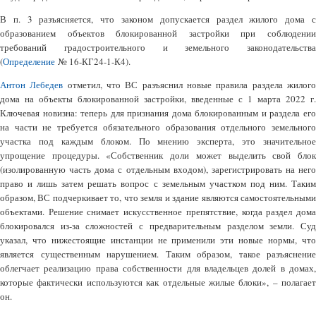
В п. 3 разъясняется, что законом допускается раздел жилого дома с
образованием объектов блокированной застройки при соблюдении
требований градостроительного и земельного законодательства
(
Определение
№ 16-КГ24-1-К4).
Антон Лебедев
отметил, что ВС разъяснил новые правила раздела жилог
дома на объекты блокированной застройки, введенные с 1 марта 2022 г.
Ключевая новизна: теперь для признания дома блокированным и раздела его
на части не требуется обязательного образования отдельного земельного
участка под каждым блоком. По мнению эксперта, это значительное
упрощение процедуры. «Собственник доли может выделить свой блок
(изолированную часть дома с отдельным входом), зарегистрировать на него
право и лишь затем решать вопрос с земельным участком под ним. Таким
образом, ВС подчеркивает то, что земля и здание являются самостоятельными
объектами. Решение снимает искусственное препятствие, когда раздел дома
блокировался из-за сложностей с предварительным разделом земли. Суд
указал, что нижестоящие инстанции не применили эти новые нормы, что
является существенным нарушением. Таким образом, такое разъяснение
облегчает реализацию права собственности для владельцев долей в домах,
которые фактически используются как отдельные жилые блоки», – полагает
он.