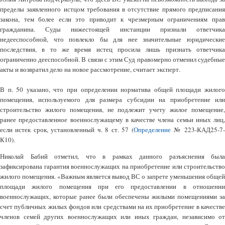
пределы заявленного истцом требования в отсутствие прямого предписания
закона, тем более если это приводит к чрезмерным ограничениям прав
гражданина. Суды нижестоящей инстанции признали ответчика
недееспособной, что повлекло бы для нее значительные юридические
последствия, в то же время истец просила лишь признать ответчика
ограниченно дееспособной. В связи с этим Суд правомерно отменил судебные
акты и возвратил дело на новое рассмотрение, считает эксперт.
В п. 50 указано, что при определении норматива общей площади жилого
помещения, используемого для размера субсидии на приобретение или
строительство жилого помещения, не подлежит учету жилое помещение,
ранее предоставленное военнослужащему в качестве члена семьи иных лиц,
если истек срок, установленный ч. 8 ст. 57 (
Определение
№ 223-КАД25-7
К10).
Николай Бабий отметил, что в рамках данного разъяснения была
зафиксирована гарантия военнослужащих на приобретение или строительство
жилого помещения. «Важным является вывод ВС о запрете уменьшения общей
площади жилого помещения при его предоставлении в отношении
военнослужащих, которые ранее были обеспечены жилыми помещениями за
счет публичных жилых фондов или средствами на их приобретение в качестве
членов семей других военнослужащих или иных граждан, независимо от