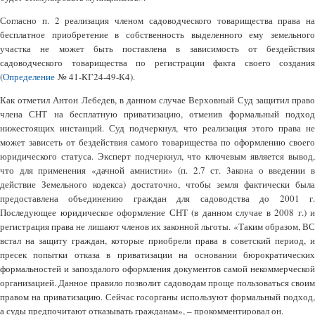
Согласно п. 2 реализация членом садоводческого товарищества права на
бесплатное приобретение в собственность выделенного ему земельного
участка не может быть поставлена в зависимость от бездействия
садоводческого товарищества по регистрации факта своего создания
(
Определение
№ 41-КГ24-49-К4).
Как отметил Антон Лебедев, в данном случае Верховный Суд защитил право
члена СНТ на бесплатную приватизацию, отменив формальный подход
нижестоящих инстанций. Суд подчеркнул, что реализация этого права не
может зависеть от бездействия самого товарищества по оформлению своего
юридического статуса. Эксперт подчеркнул, что ключевым является вывод,
что для применения «дачной амнистии» (п. 2.7 ст. 3акона о введении в
действие Земельного кодекса) достаточно, чтобы земля фактически была
предоставлена объединению граждан для садоводства до 2001 г.
Последующее юридическое оформление СНТ (в данном случае в 2008 г.) и
регистрация права не лишают членов их законной льготы. «Таким образом, ВС
встал на защиту граждан, которые приобрели права в советский период, и
пресек попытки отказа в приватизации на основании бюрократических
формальностей и запоздалого оформления документов самой некоммерческой
организацией. Данное правило позволит садоводам проще пользоваться своим
правом на приватизацию. Сейчас госорганы используют формальный подход,
а суды предпочитают отказывать гражданам», – прокомментировал он.