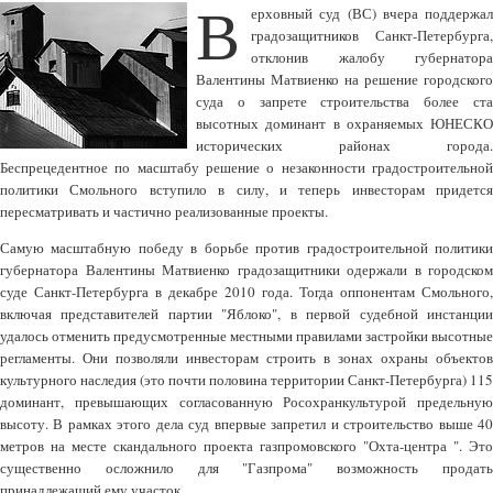
В
ерховный суд (ВС) вчера поддержал
градозащитников Санкт-Петербурга,
отклонив жалобу губернатора
Валентины Матвиенко на решение городского
суда о запрете строительства более ста
высотных доминант в охраняемых ЮНЕСКО
исторических районах города.
Беспрецедентное по масштабу решение о незаконности градостроительной
политики Смольного вступило в силу, и теперь инвесторам придется
пересматривать и частично реализованные проекты.
Самую масштабную победу в борьбе против градостроительной политики
губернатора Валентины Матвиенко градозащитники одержали в городском
суде Санкт-Петербурга в декабре 2010 года. Тогда оппонентам Смольного,
включая представителей партии "Яблоко", в первой судебной инстанции
удалось отменить предусмотренные местными правилами застройки высотные
регламенты. Они позволяли инвесторам строить в зонах охраны объектов
культурного наследия (это почти половина территории Санкт-Петербурга) 115
доминант, превышающих согласованную Росохранкультурой предельную
высоту. В рамках этого дела суд впервые запретил и строительство выше 40
метров на месте скандального проекта газпромовского "Охта-центра ". Это
существенно осложнило для "Газпрома" возможность продать
принадлежащий ему участок.