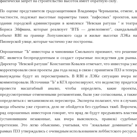
фактически запрет на строительство высоток имеет обратную силу.
По оценке представителя градозащитников Владимира Чернышева, отмене, в
частности, подлежат высотные параметры таких "пафосных" проектов, как
здания городской администрации в комплексе "Невская ратуша " и театра
Бориса Эйфмана, которые реализует "ВТБ — девелопмент", скандальный
объект RBI на границе Лопухинского сада и жилые высотки ЛЭКа на
Пионерской улице, которые частично уже построены.
Опрошенные "Ъ" инвесторы и чиновники Смольного признают, что решение
ВС является беспрецедентным и создаст серьезные последствия для рынка.
Директор "Невской ратуши" Константин Ковалев отмечает, что инвесторы уже
корректировали свои проекты два года назад в связи с принятием ПЗЗ и теперь
вынуждены будут их пересматривать. В RBI и ЛЭКе ситуацию вчера не
комментировали. Источники "Ъ" в КГА прогнозируют, что ведомству придется
провести масштабный анализ, чтобы определить, какие проекты,
предусмотренные отмененными регламентами, были уже согласованы, а также
определиться с механизмом их пересмотра. Эксперты полагают, что в случаях
когда объекты уже строятся, дело не обойдется без судебных тяжб. Впрочем,
ряд опрошенных инвесторов говорят, что вряд ли будут предъявлять властям
(установившим незаконные, как вчера выяснилось, правила) судебные
претензии. Это легко объяснимо, учитывая, что "локальные доминанты" в
рамках ПЗЗ утверждались с очевидным использованием лоббистского ресурса.