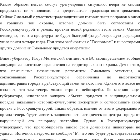
Каким образом власти смогут урегулировать ситуацию, вчера не смогли
предсказать ни чиновники, ни представители градозащитного движения.
Сейчас Смольный с участием градозащитников готовит пакет поправок в закон
о границах зон охраны, которые должны быть согласованы с
Росохранкультурой в рамках проекта новой редакции этого закона. Однако
очевидно, что эта процедура не будет быстрой (на действующую редакцию
ушло почти четыре года). При этом разбираться с "Газпромом" и инвесторами
других доминант Смольному придется оперативно.
Вице-губернатор Игорь Метельский считает, что ВС своим решением вообще
аннулировал высотные ограничения на территориях зон охраны. Дело в том,
что признанные незаконными регламенты Смольного отменены, а
согласованные Росохранкультурой ограничения по высотности
администрация города в действующий закон не включила. Однако это вовсе не
означает, что там теперь можно строить небоскребы. По мнению вице-
губернатора, инвесторам каждого объекта придется в индивидуальном
порядке заказывать историко-культурную экспертизу и согласовывать свой
проект с Росохранкультурой. Таким образом, именно от этого федерального
органа теперь будет зависеть защищенность исторического центра города от
нарушающей его панораму застройки. Однако в Росохранкультуре
утверждают, что пролоббировать заново свои доминанты инвесторам не
удастся. Источник в ведомстве сообщил "Ъ", что оно будет руководствоваться
теми высотными ограничениями, которые уже были согласованы