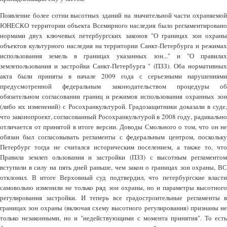
Появление более сотни высотных зданий на значительной части охраняемой
ЮНЕСКО территории объекта Всемирного наследия было регламентировано
нормами двух ключевых петербургских законов "О границах зон охраны
объектов культурного наследия на территории Санкт-Петербурга и режимах
использования земель в границах указанных зон..." и "О правилах
землепользования и застройки Санкт-Петербурга " (ПЗЗ). Оба нормативных
акта были приняты в начале 2009 года с серьезными нарушениями
предусмотренной федеральным законодательством процедуры об
обязательном согласовании границ и режимов использования охранных зон
(либо их изменений) с Росохранкультурой. Градозащитники доказали в суде,
что законопроект, согласованный Росохранкультурой в 2008 году, радикально
отличается от принятой в итоге версии. Доводы Смольного о том, что он не
обязан был согласовывать регламенты с федеральным центром, поскольку
Петербург тогда не считался историческим поселением, а также то, что
Правила землеп ользования и застройки (ПЗЗ) с высотным регламентом
вступили в силу на пять дней раньше, чем закон о границах зон охраны, ВС
отклонил. В итоге Верховный суд подтвердил, что петербургские власти
самовольно изменили не только ряд зон охраны, но и параметры высотного
регулирования застройки. И теперь все градостроительные регламенты в
границах зон охраны (включая схему высотного регулирования) признаны не
только незаконными, но и "недействующими с момента принятия". То есть