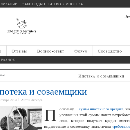
БЛИКАЦИИ
ЗАКОНОДАТЕЛЬСТВО
ИПОТЕКА
Про
и
Отзывы
Вопрос-ответ
Форум
Сообщество
РАЗНОЕ
Ипотека и созаемщики
потека и созаемщики
ентября 2008
Антон Лебедев
П
оскольку
сумма ипотечного кредита
, з
увеличения этой суммы может потребова
лицо, которое получает кредит вмест
выдвигаемые к созаемщику аналогичны
требовани