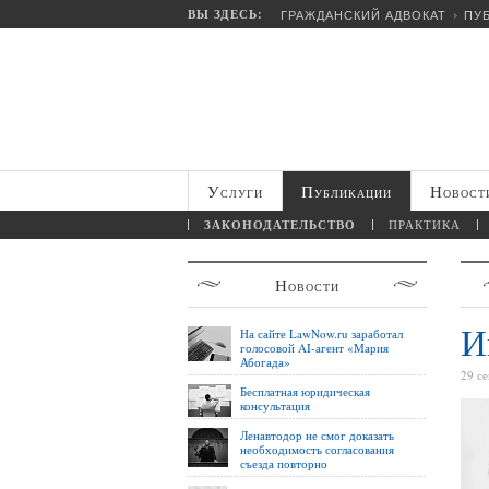
ВЫ ЗДЕСЬ:
ГРАЖДАНСКИЙ АДВОКАТ
ПУ
Услуги
Публикации
Новост
ЗАКОНОДАТЕЛЬСТВО
ПРАКТИКА
Новости
И
На сайте LawNow.ru заработал
голосовой AI-агент «Мария
Абогада»
29 с
Бесплатная юридическая
консультация
Ленавтодор не смог доказать
необходимость согласования
съезда повторно