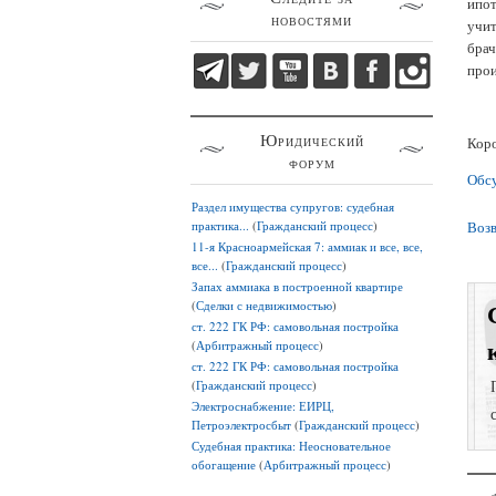
ипо
новостями
учит
бра
прои
Юридический
Коро
форум
Обс
Раздел имущества супругов: судебная
практика...
(
Гражданский процесс
)
Возв
11-я Красноармейская 7: аммиак и все, все,
все...
(
Гражданский процесс
)
Запах аммиака в построенной квартире
(
Сделки с недвижимостью
)
ст. 222 ГК РФ: самовольная постройка
(
Арбитражный процесс
)
ст. 222 ГК РФ: самовольная постройка
(
Гражданский процесс
)
Электроснабжение: ЕИРЦ,
Петроэлектросбыт
(
Гражданский процесс
)
Судебная практика: Неосновательное
обогащение
(
Арбитражный процесс
)