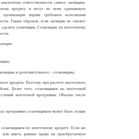
аналогична ответственности самого заемщика.
чному кредиту и несут по нему одинаковую
я организация вправе требовать исполнения
ности. Таким образом, если заемщик не сможет
ет сделать созаемщик. Созаемщик по ипотечному
ости.
дующие:
мщику.
заемщика и дополнительного – созаемщика.
ного кредита. Поэтому при расчете ипотечного
боих. Более того, созаемщиков по ипотечной
 условий ипотечной программы. Обычно число
ных программах созаемщиком может быть только
ся созаемщиком по ипотечному кредиту. Если же
у или иметь равные права на приобретаемую