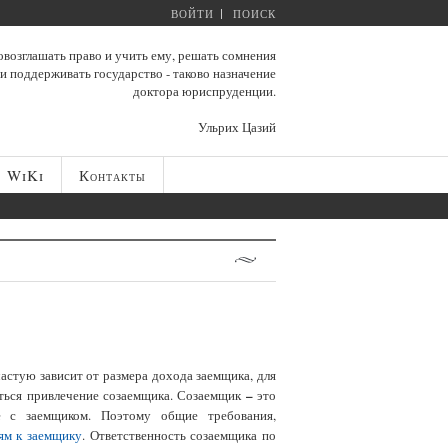
ВОЙТИ
ПОИСК
возглашать право и учить ему, решать сомнения
и поддерживать государство - таково назначение
доктора юриспруденции.
Ульрих Цазий
WiKi
Контакты
ачастую зависит от размера дохода заемщика, для
–
ться привлечение созаемщика. Созаемщик
это
е с заемщиком. Поэтому общие требования,
ям к заемщику
. Ответственность созаемщика по