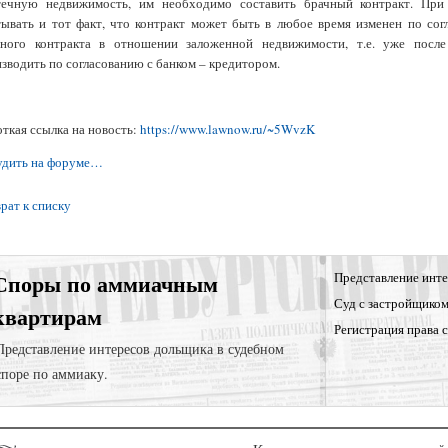
течную недвижимость, им необходимо составить брачный контракт. При 
ывать и тот факт, что контракт может быть в любое время изменен по со
чного контракта в отношении заложенной недвижимости, т.е. уже после
зводить по согласованию с банком – кредитором.
ткая ссылка на новость:
https://www.lawnow.ru/~5WvzK
удить на форуме…
рат к списку
Споры по аммиачным
Представление инте
Суд с застройщико
квартирам
Регистрация права 
Представление интересов дольщика в судебном
споре по аммиаку.