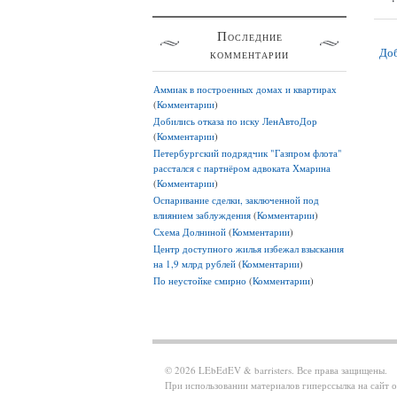
Последние
комментарии
Доб
Аммиак в построенных домах и квартирах
(
Комментарии
)
Добились отказа по иску ЛенАвтоДор
(
Комментарии
)
Петербургский подрядчик "Газпром флота"
расстался с партнёром адвоката Хмарина
(
Комментарии
)
Оспаривание сделки, заключенной под
влиянием заблуждения
(
Комментарии
)
Схема Долниной
(
Комментарии
)
Центр доступного жилья избежал взыскания
на 1,9 млрд рублей
(
Комментарии
)
По неустойке смирно
(
Комментарии
)
© 2026 LEbEdEV & barristers. Все права защищены.
При использовании материалов гиперссылка на сайт о