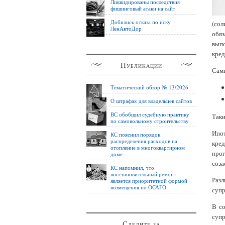
Ликвидированы последствия
фишинговый атаки на сайт
Добились отказа по иску
(со
ЛенАвтоДор
обяз
выпо
кред
Публикации
Сам
Тематический обзор № 13/2026
О штрафах для владельцев сайтов
ВС обобщил судебную практику
Таки
по самовольному строительству
Ипот
КС пояснил порядок
распределения расходов на
кре
отопление в многоквартирном
про
доме
соза
КС напомнил, что
восстановительный ремонт
Разл
является приоритетной формой
возмещения по ОСАГО
супр
В со
суп
Следите за