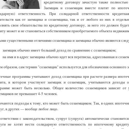
кредитному договору зачастую также полностью 
Заемщик и созаемщик вместе платят по ипоте
лидарную) ответственность. При солидарной ответственности кредитна
ательств как от заемщика и созаемщика, так и от любого из них в отдель
лнять свои обязательства по кредитному договору, за него это должен буд
иту может и не становиться собственником приобретаемого объекта недвижим
ыми существенными отличиями созаемщика и заемщика обычно являются сле
заемщик обычно имеет больший доход по сравнению с созаемщиком;
на имя и в адрес заемщика обычно идет вся переписка, адресованная и созае
м образом, сам термин "созаемщик" используется для обозначения основного 
ечные программы учитывают доход созаемщика при расчете размера ипотеч
дита, в котором участвуют заемщик и созаемщик, учитываются доходы о
грамме может быть несколько. Общее количество созаемщиков зависит от
емщиков не превышает 4-5 человек.
ичаются подходы к тому, кто может быть созаемщиком. Так, в одних ипотеч
уг, в других — вообще любое лицо.
ответствии с законодательством, супруг (супруга) автоматически становит
руги не хотят нести солидарную ответственность по ипотечному кредит