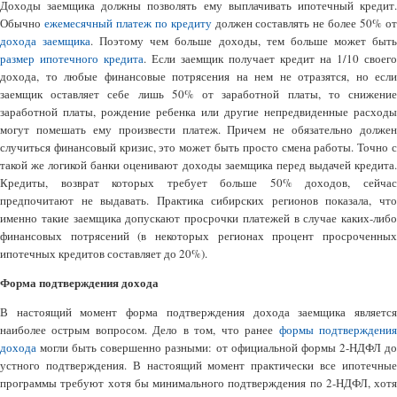
Доходы заемщика должны позволять ему выплачивать ипотечный кредит.
Обычно
ежемесячный платеж по кредиту
должен составлять не более 50% о
дохода заемщика
. Поэтому чем больше доходы, тем больше может быт
размер ипотечного кредита
. Если заемщик получает кредит на 1/10 своего
дохода, то любые финансовые потрясения на нем не отразятся, но если
заемщик оставляет себе лишь 50% от заработной платы, то снижение
заработной платы, рождение ребенка или другие непредвиденные расходы
могут помешать ему произвести платеж. Причем не обязательно должен
случиться финансовый кризис, это может быть просто смена работы. Точно с
такой же логикой банки оценивают доходы заемщика перед выдачей кредита.
Кредиты, возврат которых требует больше 50% доходов, сейчас
предпочитают не выдавать. Практика сибирских регионов показала, что
именно такие заемщика допускают просрочки платежей в случае каких-либо
финансовых потрясений (в некоторых регионах процент просроченных
ипотечных кредитов составляет до 20%).
Форма подтверждения дохода
В настоящий момент форма подтверждения дохода заемщика является
наиболее острым вопросом. Дело в том, что ранее
формы подтверждени
дохода
могли быть совершенно разными: от официальной формы 2-НДФЛ до
устного подтверждения. В настоящий момент практически все ипотечные
программы требуют хотя бы минимального подтверждения по 2-НДФЛ, хотя