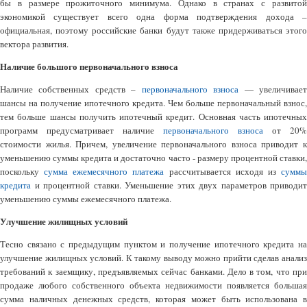
бы в размере прожиточного минимума. Однако в странах с развитой
экономикой существует всего одна форма подтверждения дохода –
официальная, поэтому российские банки будут также придерживаться этого
вектора развития.
Наличие большого первоначального взноса
Наличие собственных средств –
первоначального взноса
— увеличивае
шансы на получение ипотечного кредита. Чем больше первоначальный взнос,
тем больше шансы получить ипотечный кредит. Основная часть ипотечных
программ предусматривает наличие
первоначального взноса
от 20%
стоимости жилья. Причем, увеличение первоначального взноса приводит к
уменьшению суммы кредита и достаточно часто - размеру процентной ставки,
поскольку
сумма ежемесячного платежа
рассчитывается исходя из
сумм
кредита
и процентной ставки. Уменьшение этих двух параметров приводит
уменьшению суммы ежемесячного платежа.
Улучшение жилищных условий
Тесно связано с предыдущим пунктом и получение ипотечного кредита на
улучшение жилищных условий. К такому выводу можно прийти сделав анализ
требований к заемщику, предъявляемых сейчас банками. Дело в том, что при
продаже любого собственного объекта недвижимости появляется большая
сумма наличных денежных средств, которая может быть использована в