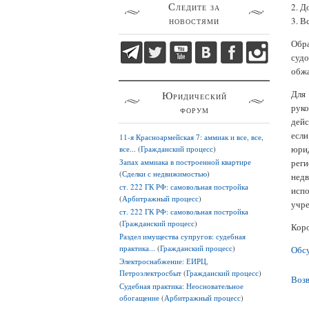
Следите за
2. Д
новостями
3. В
Обра
судо
обжа
Для 
Юридический
рук
форум
дейс
есл
11-я Красноармейская 7: аммиак и все, все,
юри
все...
(
Гражданский процесс
)
Запах аммиака в построенной квартире
реги
(
Сделки с недвижимостью
)
недв
ст. 222 ГК РФ: самовольная постройка
исп
(
Арбитражный процесс
)
учре
ст. 222 ГК РФ: самовольная постройка
(
Гражданский процесс
)
Коро
Раздел имущества супругов: судебная
практика...
(
Гражданский процесс
)
Обс
Электроснабжение: ЕИРЦ,
Петроэлектросбыт
(
Гражданский процесс
)
Возв
Судебная практика: Неосновательное
обогащение
(
Арбитражный процесс
)