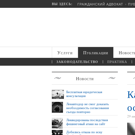
ВЫ ЗДЕСЬ:
ГРАЖДАНСКИЙ АДВОКАТ
ПУ
Услуги
Публикации
Новост
ЗАКОНОДАТЕЛЬСТВО
ПРАКТИКА
Новости
К
Бесплатная юридическая
консультация
о
Ленавтодор не смог доказать
необходимость согласования
съезда повторно
29 и
Ликвидированы последствия
фишинговый атаки на сайт
Добились отказа по иску