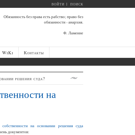
ВОЙТИ
ПОИСК
Обязанность без права есть рабство; право без
обязанности - анархия.
Ф. Ламенне
WiKi
Контакты
новании решения суда?
ственности на
 собственности на основании решения суда
чень документов: