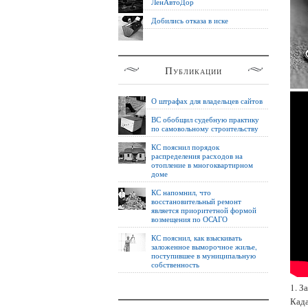
ЛенАвтоДор
Добились отказа в иске
Публикации
О штрафах для владельцев сайтов
ВС обобщил судебную практику
по самовольному строительству
КС пояснил порядок
распределения расходов на
отопление в многоквартирном
доме
КС напомнил, что
восстановительный ремонт
является приоритетной формой
возмещения по ОСАГО
КС пояснил, как взыскивать
заложенное выморочное жилье,
поступившее в муниципальную
собственность
1. З
Кад