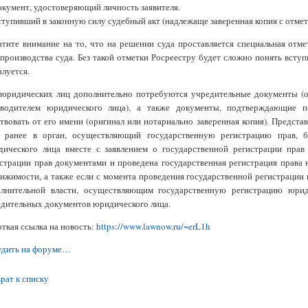
окумент, удостоверяющий личность заявителя.
ступивший в законную силу судебный акт (надлежаще заверенная копия с отметко
тите внимание на то, что на решении суда проставляется специальная отме
производства суда. Без такой отметки Росреестру будет сложно понять вступ
луется.
юридических лиц дополнительно потребуются учредительные документы (ор
оводителем юридического лица), а также документы, подтверждающие п
твовать от его имени (оригинал или нотариально заверенная копия). Предста
и ранее в орган, осуществляющий государственную регистрацию прав, 
дического лица вместе с заявлением о государственной регистрации пра
страции прав документами и проведена государственная регистрация права
ижимости, а также если с момента проведения государственной регистрации
олнительной власти, осуществляющим государственную регистрацию юрид
дительных документов юридического лица.
ткая ссылка на новость:
https://www.lawnow.ru/~erL1h
удить на форуме…
рат к списку