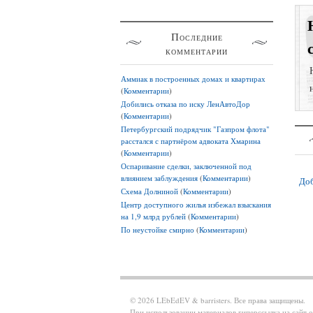
Последние
комментарии
Аммиак в построенных домах и квартирах
(
Комментарии
)
Добились отказа по иску ЛенАвтоДор
(
Комментарии
)
Петербургский подрядчик "Газпром флота"
расстался с партнёром адвоката Хмарина
(
Комментарии
)
Оспаривание сделки, заключенной под
влиянием заблуждения
(
Комментарии
)
Доб
Схема Долниной
(
Комментарии
)
Центр доступного жилья избежал взыскания
на 1,9 млрд рублей
(
Комментарии
)
По неустойке смирно
(
Комментарии
)
© 2026 LEbEdEV & barristers. Все права защищены.
При использовании материалов гиперссылка на сайт о