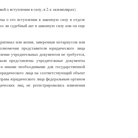
й о вступлении в силу, в 2-х экземплярах).
тка о его вступлении в законную силу в отделе
ил ли судебный акт в законную силу или он еще
игинал или копия, заверенная нотариусом или
олномочия представителя юридического лица
вление учредительных документов не требуется,
были представлены учредительные документы
в и иными необходимыми для государственной
 юридического лица на соответствующий объект
 права юридического лица федеральным органом
ических лиц, не регистрировались изменения