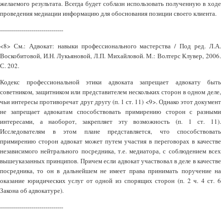
желаемого результата. Всегда будет соблазн использовать полученную в ходе
проведения медиации информацию для обоснования позиции своего клиента.
--------------------------------
<8> См.: Адвокат: навыки профессионального мастерства / Под ред. Л.А.
Воскобитовой, И.Н. Лукьяновой, Л.П. Михайловой. М.: Волтерс Клувер, 2006.
С. 202.
Кодекс профессиональной этики адвоката запрещает адвокату быть
советником, защитником или представителем нескольких сторон в одном деле,
чьи интересы противоречат друг другу (п. 1 ст. 11) <9>. Однако этот документ
не запрещает адвокатам способствовать примирению сторон с разными
интересами, а наоборот, закрепляет эту возможность (п. 1 ст. 11).
Исследователям в этом плане представляется, что способствовать
примирению сторон адвокат может путем участия в переговорах в качестве
независимого нейтрального посредника, т.е. медиатора, с соблюдением всех
вышеуказанных принципов. Причем если адвокат участвовал в деле в качестве
посредника, то он в дальнейшем не имеет права принимать поручение на
оказание юридических услуг от одной из спорящих сторон (п. 2 ч. 4 ст. 6
Закона об адвокатуре).
--------------------------------