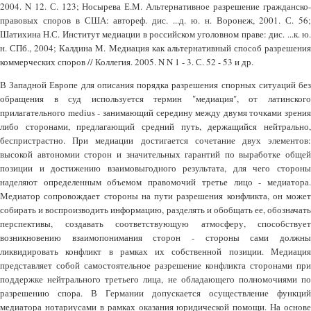
2004. N 12. С. 123; Носырева Е.М. Альтернативное разрешение гражданско-
правовых споров в США: автореф. дис. ...д. ю. н. Воронеж, 2001. С. 56;
Шатихина Н.С. Институт медиации в российском уголовном праве: дис. ...к. ю.
н. СПб., 2004; Калдина М. Медиация как альтернативный способ разрешения
коммерческих споров // Коллегия. 2005. N N 1 - 3. С. 52 - 53 и др.
В Западной Европе для описания порядка разрешения спорных ситуаций без
обращения в суд используется термин "медиация", от латинского
прилагательного medius - занимающий середину между двумя точками зрения
либо сторонами, предлагающий средний путь, держащийся нейтрально,
беспристрастно. При медиации достигается сочетание двух элементов:
высокой автономии сторон и значительных гарантий по выработке общей
позиции и достижению взаимовыгодного результата, для чего стороны
наделяют определенным объемом правомочий третье лицо - медиатора.
Медиатор сопровождает стороны на пути разрешения конфликта, он может
собирать и воспроизводить информацию, разделять и обобщать ее, обозначать
перспективы, создавать соответствующую атмосферу, способствует
возникновению взаимопонимания сторон - стороны сами должны
ликвидировать конфликт в рамках их собственной позиции. Медиация
представляет собой самостоятельное разрешение конфликта сторонами при
поддержке нейтрального третьего лица, не обладающего полномочиями по
разрешению спора. В Германии допускается осуществление функций
медиатора нотариусами в рамках оказания юридической помощи. На основе