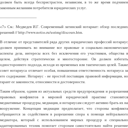
должен быть всегда беспристрастен, независим, в то же время подчинен
законным желаниям потребителя юридических услуг.
--------------------------------
<7> См.: Медведев И.Г. Современный латинский нотариат: обзор последних
решений // http://www.notiss.ru/usrimg/discours.htm.
В отличие от представителей ряда других юридических профессий нотариус
должен принимать во внимание все правовые и социально-экономические
аспекты дела, интересы всех без исключения его участников, общества в
целом, действуя стратегически и многосторонне. Он должен избегать
одностороннего подхода, исходя из временных или тактических целей. Также
совет нотариуса отличает особая, повышенная ответственность нотариуса за
его содержание. Нотариус - не простой поставщик правовой информации, но
гарант ее законности, относимости и достоверности.
Таким образом, одним из актуальных средств предупреждения и разрешения
правовых конфликтов в мировой юридической практике становятся
медиативные процедуры, медиация, и нотариусам следует активно брать их на
вооружение. Концепция медиации предполагает, что стороны конфликта
обращаются за содействием в разрешении спора к помощи нейтрального
медиатора, который с использованием мирных процедур и специально
адаптированных техник помогает сторонам самостоятельно найти решение