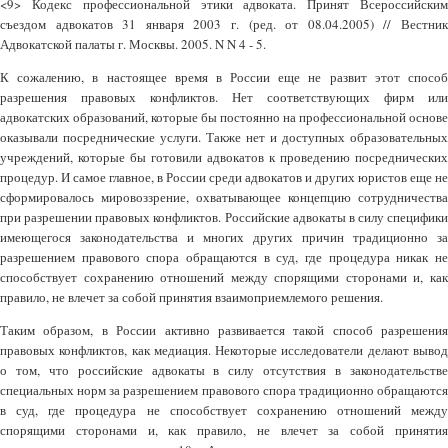
<9> Кодекс профессиональной этики адвоката. Принят Всероссийским
съездом адвокатов 31 января 2003 г. (ред. от 08.04.2005) // Вестник
Адвокатской палаты г. Москвы. 2005. N N 4 - 5.
К сожалению, в настоящее время в России еще не развит этот способ
разрешения правовых конфликтов. Нет соответствующих фирм или
адвокатских образований, которые бы постоянно на профессиональной основе
оказывали посреднические услуги. Также нет и доступных образовательных
учреждений, которые бы готовили адвокатов к проведению посреднических
процедур. И самое главное, в России среди адвокатов и других юристов еще не
сформировалось мировоззрение, охватывающее концепцию сотрудничества
при разрешении правовых конфликтов. Российские адвокаты в силу специфики
имеющегося законодательства и многих других причин традиционно за
разрешением правового спора обращаются в суд, где процедура никак не
способствует сохранению отношений между спорящими сторонами и, как
правило, не влечет за собой принятия взаимоприемлемого решения.
Таким образом, в России активно развивается такой способ разрешения
правовых конфликтов, как медиация. Некоторые исследователи делают вывод
о том, что российские адвокаты в силу отсутствия в законодательстве
специальных норм за разрешением правового спора традиционно обращаются
в суд, где процедура не способствует сохранению отношений между
спорящими сторонами и, как правило, не влечет за собой принятия