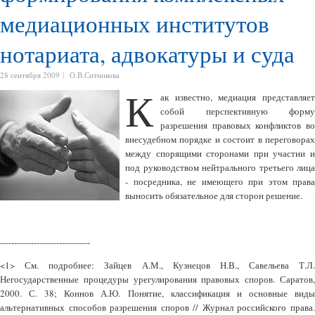
медиационных институтов
нотариата, адвокатуры и суда
28 сентября 2009
О.В.Ситникова
К
ак известно, медиация представляет
собой перспективную форму
разрешения правовых конфликтов во
внесудебном порядке и состоит в переговорах
между спорящими сторонами при участии и
под руководством нейтрального третьего лица
- посредника, не имеющего при этом права
выносить обязательное для сторон решение.
--------------------------------
<1> См. подробнее: Зайцев А.М., Кузнецов Н.В., Савельева Т.Л.
Негосударственные процедуры урегулирования правовых споров. Саратов,
2000. С. 38; Коннов А.Ю. Понятие, классификация и основные виды
альтернативных способов разрешения споров // Журнал российского права.