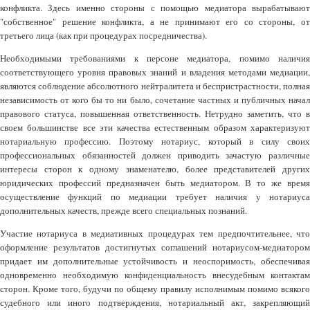
конфликта. Здесь именно стороны с помощью медиатора вырабатывают
"собственное" решение конфликта, а не принимают его со стороны, от
третьего лица (как при процедурах посредничества).
Необходимыми требованиями к персоне медиатора, помимо наличия
соответствующего уровня правовых знаний и владения методами медиации,
являются соблюдение абсолютного нейтралитета и беспристрастности, полная
независимость от кого бы то ни было, сочетание частных и публичных начал
правового статуса, повышенная ответственность. Нетрудно заметить, что в
своем большинстве все эти качества естественным образом характеризуют
нотариальную профессию. Поэтому нотариус, который в силу своих
профессиональных обязанностей должен приводить зачастую различные
интересы сторон к одному знаменателю, более представителей других
юридических профессий предназначен быть медиатором. В то же время
осуществление функций по медиации требует наличия у нотариуса
дополнительных качеств, прежде всего специальных познаний.
Участие нотариуса в медиативных процедурах тем предпочтительнее, что
оформление результатов достигнутых соглашений нотариусом-медиатором
придает им дополнительные устойчивость и неоспоримость, обеспечивая
одновременно необходимую конфиденциальность внесудебным контактам
сторон. Кроме того, будучи по общему правилу исполнимым помимо всякого
судебного или иного подтверждения, нотариальный акт, закрепляющий