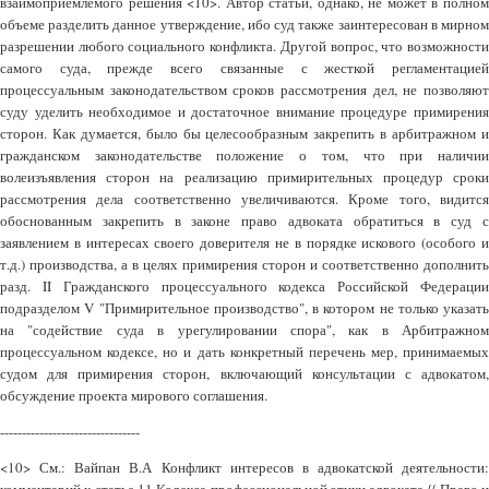
взаимоприемлемого решения <10>. Автор статьи, однако, не может в полном
объеме разделить данное утверждение, ибо суд также заинтересован в мирном
разрешении любого социального конфликта. Другой вопрос, что возможности
самого суда, прежде всего связанные с жесткой регламентацией
процессуальным законодательством сроков рассмотрения дел, не позволяют
суду уделить необходимое и достаточное внимание процедуре примирения
сторон. Как думается, было бы целесообразным закрепить в арбитражном и
гражданском законодательстве положение о том, что при наличии
волеизъявления сторон на реализацию примирительных процедур сроки
рассмотрения дела соответственно увеличиваются. Кроме того, видится
обоснованным закрепить в законе право адвоката обратиться в суд с
заявлением в интересах своего доверителя не в порядке искового (особого и
т.д.) производства, а в целях примирения сторон и соответственно дополнить
разд. II Гражданского процессуального кодекса Российской Федерации
подразделом V "Примирительное производство", в котором не только указать
на "содействие суда в урегулировании спора", как в Арбитражном
процессуальном кодексе, но и дать конкретный перечень мер, принимаемых
судом для примирения сторон, включающий консультации с адвокатом,
обсуждение проекта мирового соглашения.
--------------------------------
<10> См.: Вайпан В.А Конфликт интересов в адвокатской деятельности: