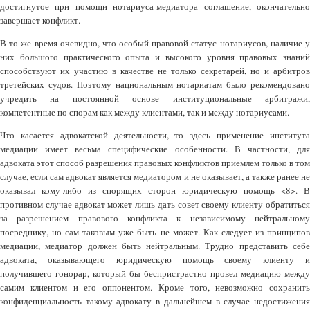
достигнутое при помощи нотариуса-медиатора соглашение, окончательно
завершает конфликт.
В то же время очевидно, что особый правовой статус нотариусов, наличие у
них большого практического опыта и высокого уровня правовых знаний
способствуют их участию в качестве не только секретарей, но и арбитров
третейских судов. Поэтому национальным нотариатам было рекомендовано
учредить на постоянной основе институциональные арбитражи,
компетентные по спорам как между клиентами, так и между нотариусами.
Что касается адвокатской деятельности, то здесь применение института
медиации имеет весьма специфические особенности. В частности, для
адвоката этот способ разрешения правовых конфликтов приемлем только в том
случае, если сам адвокат является медиатором и не оказывает, а также ранее не
оказывал кому-либо из спорящих сторон юридическую помощь <8>. В
противном случае адвокат может лишь дать совет своему клиенту обратиться
за разрешением правового конфликта к независимому нейтральному
посреднику, но сам таковым уже быть не может. Как следует из принципов
медиации, медиатор должен быть нейтральным. Трудно представить себе
адвоката, оказывающего юридическую помощь своему клиенту и
получившего гонорар, который бы беспристрастно провел медиацию между
самим клиентом и его оппонентом. Кроме того, невозможно сохранить
конфиденциальность такому адвокату в дальнейшем в случае недостижения