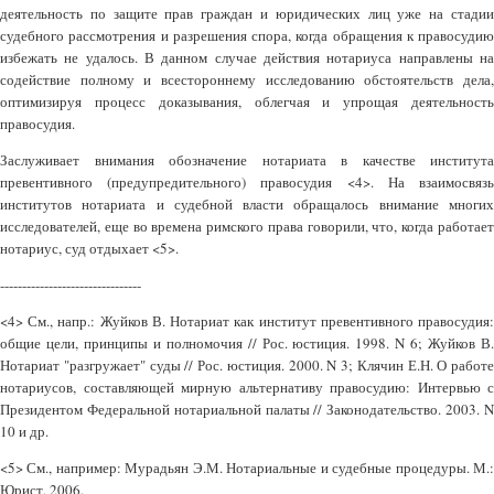
деятельность по защите прав граждан и юридических лиц уже на стадии
судебного рассмотрения и разрешения спора, когда обращения к правосудию
избежать не удалось. В данном случае действия нотариуса направлены на
содействие полному и всестороннему исследованию обстоятельств дела,
оптимизируя процесс доказывания, облегчая и упрощая деятельность
правосудия.
Заслуживает внимания обозначение нотариата в качестве института
превентивного (предупредительного) правосудия <4>. На взаимосвязь
институтов нотариата и судебной власти обращалось внимание многих
исследователей, еще во времена римского права говорили, что, когда работает
нотариус, суд отдыхает <5>.
--------------------------------
<4> См., напр.: Жуйков В. Нотариат как институт превентивного правосудия:
общие цели, принципы и полномочия // Рос. юстиция. 1998. N 6; Жуйков В.
Нотариат "разгружает" суды // Рос. юстиция. 2000. N 3; Клячин Е.Н. О работе
нотариусов, составляющей мирную альтернативу правосудию: Интервью с
Президентом Федеральной нотариальной палаты // Законодательство. 2003. N
10 и др.
<5> См., например: Мурадьян Э.М. Нотариальные и судебные процедуры. М.:
Юрист, 2006.