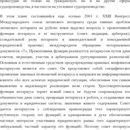
правосудия не только на гражданскую, но и на другие сферы
судопроизводства, в частности на уголовное судопроизводство.
В этом плане состоявшийся еще осенью 2001 г. XXIII Конгресс
Международного союза латинского нотариата среди главных проблем
латинского нотариата на рубеже веков выделил вопросы о превентивной
функции нотариуса и ее инструментах (совет, медиация, арбитраж);
созидательной роли нотариата в законодательной и повседневной
юридической практике; международном обращении нотариальных
документов <7>. Превентивная функция реализуется нотариусом путем дачи
советов, медиации, участия в арбитражном урегулировании разногласий.
Основным и естественным средством предупреждения правовых конфликтов
нотариусом является его совет. Он представляет собой специфическое
проявление законных полномочий нотариуса и направлен на информирование
клиента обо всех аспектах юридической ситуации, обеспечивая тем самым
выявление и надлежащую реализацию воли сторон. Удостоверительная
функция нотариуса теряет всякий смысл, не будучи сопровождена его
обязанностью дачи совета, превращая нотариуса в робота, а создаваемые им
документы в юридические скелеты, лишенные живого содержания. Совет
дается нотариусом с соблюдением правопорядка (что характеризует
публичную сторону его функций) и одновременно в духе обеспечения
частных интересов участников юридического рынка (что характеризует
либеральный, частный характер его функций). Поэтому совет нотариуса