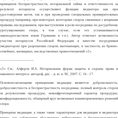
принципов беспристрастности, нотариальной тайны и ответственности за
результат нотариусы осуществляют функции медиатора как при
удостоверении актов, так и при проведении специальных примирительных
процедур (например, при некоторых категориях споров, связанных с вещными
правами, наследованием, при выступлении в роли посредника по досудебному
урегулированию спора, в том случае, если это устанавливается
законодательством земли Германии и т.п.). Автор отмечает возможность
участия нотариусов Российской Федерации в качестве посредников
(медиаторов) при разрешении споров, вытекающих, в частности, из брачно-
семейных, жилищных, наследственных правоотношений <2>.
--------------------------------
<2> См.: Алферов И.А. Нотариальная форма защиты и охраны права и
законного интереса: автореф. дис. ...к. ю. н. М., 2007. С. 16 - 17.
Основополагающими принципами медиации являются: добровольность;
добросовестность и беспристрастность посредника; полный контроль сторон
за результатами процедуры; неконфронтационный характер процедуры;
конфиденциальность; обширный круг возможных взаимоприемлемых решений
спора.
Принципы медиации, а также такие характерные для медиации и медиатора
черты, как соблюдение абсолютного нейтралитета и беспристрастности,