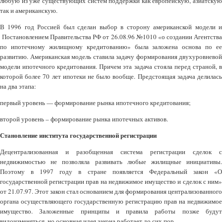
любую из уже существующих систем поддержки как европейскую, азиатскую
так и американскую.
В 1996 год Россией был сделан выбор в сторону американской модели и
Постановлением Правительства РФ от 26.08.96 №1010 «о создании Агентства
по ипотечному жилищному кредитованию» была заложена основа по ее
развитию. Американская модель ставила задачу формирования двухуровневой
модели ипотечного кредитования. Причем эта задача стояла перед страной, в
которой более 70 лет ипотеки не было вообще. Предстоящая задача делилась
на два этапа:
первый уровень — формирование рынка ипотечного кредитования;
второй уровень – формирование рынка ипотечных активов.
Становление института государственной регистрации
Децентрализованная и разобщенная система регистрации сделок с
недвижимостью не позволяла развивать любые жилищные инициативы.
Поэтому в 1997 году в стране появляется Федеральный закон «О
государственной регистрации прав на недвижимое имущество и сделок с ним»
от 21.07.97. Этот закон стал основанием для формирования централизованного
органа осуществляющего государственную регистрацию прав на недвижимое
имущество. Заложенные принципы и правила работы позже будут
видоизменяться, но основная идея закона работает до сих пор.