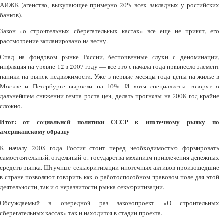
АИЖК (агенство, выкупающее примерно 20% всех закладных у российских
банков).
Закон «о строительных сберегательных кассах» все еще не принят, его
рассмотрение запланировано на весну.
Спад на фондовом рынке России, беспочвенные слухи о деноминации,
инфляция на уровне 12 в 2007 году — все это с начала года привнесло элемент
паники на рынок недвижимости. Уже в первые месяцы года цены на жилье в
Москве и Петербурге выросли на 10%. И хотя специалисты говорят о
дальнейшем снижении темпа роста цен, делать прогнозы на 2008 год крайне
сложно.
Итог: от социальной политики СССР к ипотечному рынку по
американскому образцу
К началу 2008 года Россия стоит перед необходимостью формировать
самостоятельный, отдельный от государства механизм привлечения денежных
средств рынка. Штучные секьюритизации ипотечных активов произошедшие
в стране позволяют говорить как о работоспособном правовом поле для этой
деятельности, так и о неразвитости рынка секьюритизации.
Обсуждаемый в очередной раз законопроект «О строительных
сберегательных кассах» так и находится в стадии проекта.