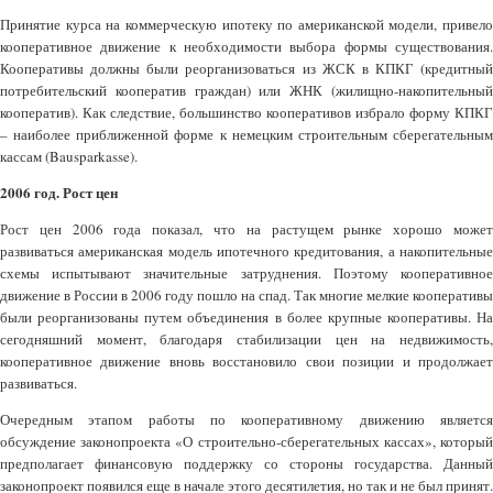
Принятие курса на коммерческую ипотеку по американской модели, привело
кооперативное движение к необходимости выбора формы существования.
Кооперативы должны были реорганизоваться из ЖСК в КПКГ (кредитный
потребительский кооператив граждан) или ЖНК (жилищно-накопительный
кооператив). Как следствие, большинство кооперативов избрало форму КПКГ
– наиболее приближенной форме к немецким строительным сберегательным
кассам (Bausparkasse).
2006 год. Рост цен
Рост цен 2006 года показал, что на растущем рынке хорошо может
развиваться американская модель ипотечного кредитования, а накопительные
схемы испытывают значительные затруднения. Поэтому кооперативное
движение в России в 2006 году пошло на спад. Так многие мелкие кооперативы
были реорганизованы путем объединения в более крупные кооперативы. На
сегодняшний момент, благодаря стабилизации цен на недвижимость,
кооперативное движение вновь восстановило свои позиции и продолжает
развиваться.
Очередным этапом работы по кооперативному движению является
обсуждение законопроекта «О строительно-сберегательных кассах», который
предполагает финансовую поддержку со стороны государства. Данный
законопроект появился еще в начале этого десятилетия, но так и не был принят.