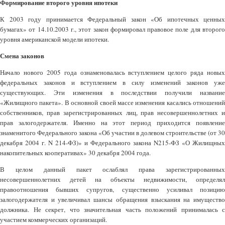
Формирование второго уровня ипотеки
К 2003 году принимается Федеральный закон «Об ипотечных ценных
бумагах» от 14.10.2003 г., этот закон формировал правовое поле для второго
уровня американской модели ипотеки.
Смена законов
Начало нового 2005 года ознаменовалась вступлением целого ряда новых
федеральных законов и вступлением в силу изменений законов уже
существующих. Эти изменения в последствии получили название
«Жилищного пакета». В основной своей массе изменения касались отношений
собственников, прав зарегистрированных лиц, прав несовершеннолетних и
прав залогодержателя. Именно на этот период приходится появление
знаменитого Федерального закона «Об участии в долевом строительстве (от 30
декабря 2004 г. N 214-ФЗ)» и Федерального закона N215-ФЗ «О Жилищных
накопительных кооперативах» 30 декабря 2004 года.
В целом данный пакет ослаблял права зарегистрированных
несовершеннолетних детей на объекты недвижимости, определял
правоотношения бывших супругов, существенно усиливал позицию
залогодержателя и увеличивал шансы обращения взыскания на имущество
должника. Не секрет, что значительная часть положений принималась с
участием коммерческих организаций.