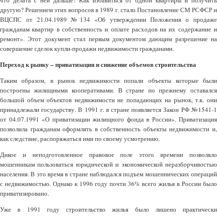
что делать с ней дальше? Как избавиться от одной квартиры и получить
другую? Решением этих вопросов в 1989 г. стало Постановление СМ РСФСР и
ВЦСПС от 21.04.1989 №134 «Об утверждении Положения о продаже
гражданам квартир в собственность и оплате расходов на их содержание и
ремонт». Этот документ стал первым документом дающим разрешение на
совершение сделок купли-продажи недвижимости гражданами.
Переход к рынку – приватизация и снижение объемов строительства
Таким образом, в рынок недвижимости попали объекты которые были
построены жилищными кооперативами. В стране по прежнему оставался
большой объем объектов недвижимости не попадающих на рынок, т.к. они
принадлежали государству. В 1991 г. в стране появляется Закон РФ №1541-1
от 04.07.1991 «О приватизации жилищного фонда в России». Приватизация
позволила гражданам оформлять в собственность объекты недвижимости и,
как следствие, распоряжаться ими по своему усмотрению.
Дикое и неподготовленное правовое поле этого времени позволяло
мошенникам пользоваться юридической и экономической неразборчивостью
населения. В это время в стране наблюдался подъем мошеннических операций
с недвижимостью. Однако к 1996 году почти 36% всего жилья в России было
приватизировано.
Уже в 1991 году строительство жилья было лишено практически