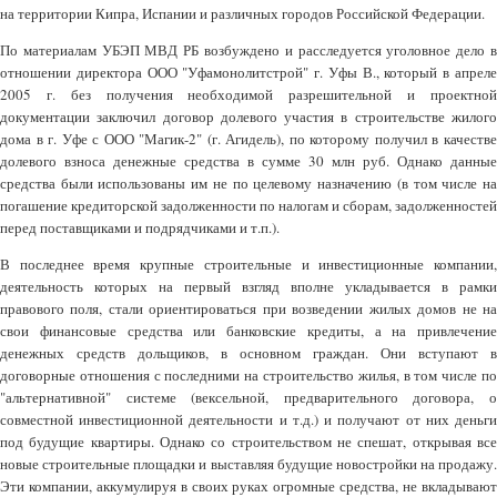
на территории Кипра, Испании и различных городов Российской Федерации.
По материалам УБЭП МВД РБ возбуждено и расследуется уголовное дело в
отношении директора ООО "Уфамонолитстрой" г. Уфы В., который в апреле
2005 г. без получения необходимой разрешительной и проектной
документации заключил договор долевого участия в строительстве жилого
дома в г. Уфе с ООО "Магик-2" (г. Агидель), по которому получил в качестве
долевого взноса денежные средства в сумме 30 млн руб. Однако данные
средства были использованы им не по целевому назначению (в том числе на
погашение кредиторской задолженности по налогам и сборам, задолженностей
перед поставщиками и подрядчиками и т.п.).
В последнее время крупные строительные и инвестиционные компании,
деятельность которых на первый взгляд вполне укладывается в рамки
правового поля, стали ориентироваться при возведении жилых домов не на
свои финансовые средства или банковские кредиты, а на привлечение
денежных средств дольщиков, в основном граждан. Они вступают в
договорные отношения с последними на строительство жилья, в том числе по
"альтернативной" системе (вексельной, предварительного договора, о
совместной инвестиционной деятельности и т.д.) и получают от них деньги
под будущие квартиры. Однако со строительством не спешат, открывая все
новые строительные площадки и выставляя будущие новостройки на продажу.
Эти компании, аккумулируя в своих руках огромные средства, не вкладывают