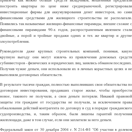
привлечь как можно больше средств вкладчиков, мошенники предлагали
построить квартиры по цене ниже среднерыночной, регистрировали
инвестиционные фирмы для аккумулирования денег инвесторов, но сами
финансовыми средствами для жилищного строительства не располагали.
Появились так называемые жилищно-финансовые пирамиды, внешне схожие с
финансовыми пирамидами 90-х годов, распространенным явлением стали
двойные, а порой и тройные продажи одних и тех же квартир и другие
злоупотребления.
Руководители даже крупных строительных компаний, понимая, какую
крупную выгоду они могут извлечь из привлечения денежных средств
субинвесторов - физических и юридических лиц, занялись обманом последних.
Получив чужие деньги, они использовали их в личных корыстных целях и не
выполняли договорных обязательств.
В результате тысячи граждан, полностью выполнивших свои обязательства по
договорам инвестирования, продавших старое жилье, чтобы приобрести
новое, такового не получили, а свои деньги потеряли. Никакой правовой
защиты эти граждане от государства не получали, за исключением права
обжалования действий контрагента по договору в суд в порядке гражданского
судопроизводства, и, таким образом, были лишены гарантий получения
жилплощади, даже в том случае, если они заплатили за него деньги.
Федеральный закон от 30 декабря 2004 г. N 214-ФЗ "Об участии в долевом