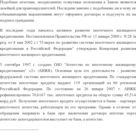
Подобные нечеткие, неоднозначно толкуемые положения в Законе являются
лазейкой для правонарушителей. Последние именно с подобными, ни к чему не
обязывающими выражениями могут оформить договоры и подсунуть их на
подпись гражданам.
В последние годы началось активное развитие ипотечного жилищного
кредитования. Постановлением Правительства РФ от 11 января 2000 г. N 28 (в
ред. от 8 мая 2002 г.) "О мерах по развитию системы ипотечного жилищного
кредитования в Российской Федерации" утверждена Концепция развития
ипотечного жилищного кредитования.
5 сентября 1997 г. создано ОАО "Агентство по ипотечному жилищному
кредитованию" <2> (АИЖК). Основная цель его деятельности - развитие
федеральной системы ипотечного жилищного кредитования. По стандартам
агентства ипотечные кредиты выдают 119 организаций из 66 регионов
Российской Федерации. По состоянию на 26 января 2007 г. АИЖК
рефинансировано 70,6167 тыс. ипотечных кредитов на общую сумму 45,514
млрд руб. Получение ипотечного кредита осуществляется в банке - партнере
ипотечного агентства, работающем по его программе. Однако в отличие от
обращения напрямую в банк при заключении договора ипотеки через
агентство залогодержателем выступает не банк, а агентство.
--------------------------------