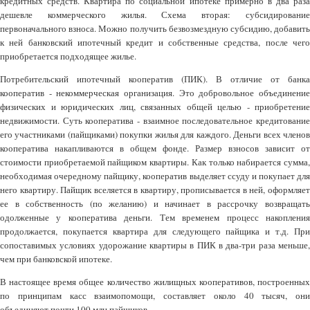
кредитных средств. Квартира по социальной ипотеке примерно в два раза
дешевле коммерческого жилья. Схема вторая: субсидирование
первоначального взноса. Можно получить безвозмездную субсидию, добавить
к ней банковский ипотечный кредит и собственные средства, после чего
приобретается подходящее жилье.
Потребительский ипотечный кооператив (ПИК). В отличие от банка
кооператив - некоммерческая организация. Это добровольное объединение
физических и юридических лиц, связанных общей целью - приобретение
недвижимости. Суть кооператива - взаимное последовательное кредитование
его участниками (пайщиками) покупки жилья для каждого. Деньги всех членов
кооператива накапливаются в общем фонде. Размер взносов зависит от
стоимости приобретаемой пайщиком квартиры. Как только набирается сумма,
необходимая очередному пайщику, кооператив выделяет ссуду и покупает для
него квартиру. Пайщик вселяется в квартиру, прописывается в ней, оформляет
ее в собственность (по желанию) и начинает в рассрочку возвращать
одолженные у кооператива деньги. Тем временем процесс накопления
продолжается, покупается квартира для следующего пайщика и т.д. При
сопоставимых условиях удорожание квартиры в ПИК в два-три раза меньше,
чем при банковской ипотеке.
В настоящее время общее количество жилищных кооперативов, построенных
по принципам касс взаимопомощи, составляет около 40 тысяч, они
объединяют почти 100 млн пайщиков.