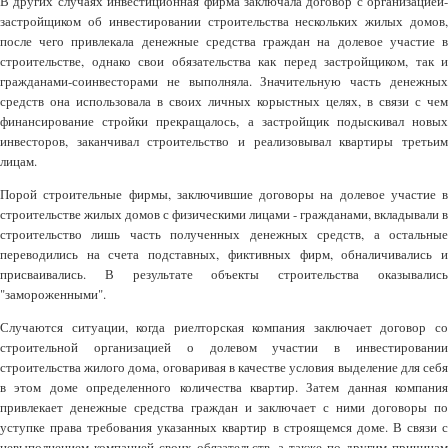
В других случаях инвестиционная фирма заключала договор с организацией-
застройщиком об инвестировании строительства нескольких жилых домов,
после чего привлекала денежные средства граждан на долевое участие в
строительстве, однако свои обязательства как перед застройщиком, так и
гражданами-соинвесторами не выполняла. Значительную часть денежных
средств она использовала в своих личных корыстных целях, в связи с чем
финансирование стройки прекращалось, а застройщик подыскивал новых
инвесторов, заканчивал строительство и реализовывал квартиры третьим
лицам.
Порой строительные фирмы, заключившие договоры на долевое участие в
строительстве жилых домов с физическими лицами - гражданами, вкладывали в
строительство лишь часть полученных денежных средств, а остальные
переводились на счета подставных, фиктивных фирм, обналичивались и
присваивались. В результате объекты строительства оказывались
"замороженными".
Случаются ситуации, когда риелторская компания заключает договор со
строительной организацией о долевом участии в инвестировании
строительства жилого дома, оговаривая в качестве условия выделение для себя
в этом доме определенного количества квартир. Затем данная компания
привлекает денежные средства граждан и заключает с ними договоры по
уступке права требования указанных квартир в строящемся доме. В связи с
невыполнением компанией своих обязательств, а также по другим причинам