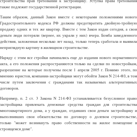
строительства прав требований к застройщику. Уступка права требования
также подлежит государственной регистрации.
Таким образом, данный Закон вместе с некоторыми положениями нового
Градостроительного кодекса РФ должны предотвратить двойную-тройную
продажу одних и тех же квартир. Вместе с тем Закон издан сегодня, а свои
деньги люди потеряли (вернее, их украли у них) вчера. Бомба замедленного
действия, заложенная несколько лет назад, только теперь сработала и выявила
неприглядную картину в жилищном строительстве.
Наряду с этим все стройки начинались еще до издания нового нормативного
акта, а его положения распространяются только на сделки по новостройкам,
разрешение на которые получены после 1 апреля 2005 г. Помимо этого, по
мнению юристов, компании-застройщики могут обойти Закон N 214-ФЗ, в том
числе путем заключения с гражданами так называемых альтернативных
договоров.
Например, п. 2 ст. 3 Закона N 214-ФЗ устанавливается безусловное право
застройщика привлекать денежные средства граждан для строительства
многоквартирного дома, а у граждан, отдавших свои деньги застройщику и
выполнивших свои обязательства по договору о долевом строительстве,
только "может возникнуть право собственности на жилое помещение в
строящемся доме".