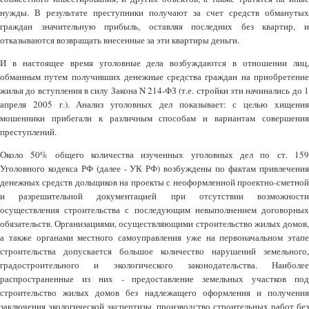
нужды. В результате преступники получают за счет средств обманутых
граждан значительную прибыль, оставляя последних без квартир, и
отказываются возвращать внесенные за эти квартиры деньги.
И в настоящее время уголовные дела возбуждаются в отношении лиц,
обманным путем получивших денежные средства граждан на приобретение
жилья до вступления в силу Закона N 214-ФЗ (т.е. стройки эти начинались до 1
апреля 2005 г.). Анализ уголовных дел показывает: с целью хищения
мошенники прибегали к различным способам и вариантам совершения
преступлений.
Около 50% общего количества изученных уголовных дел по ст. 159
Уголовного кодекса РФ (далее - УК РФ) возбуждены по фактам привлечения
денежных средств дольщиков на проекты с неоформленной проектно-сметной
и разрешительной документацией при отсутствии возможности
осуществления строительства с последующим невыполнением договорных
обязательств. Организациями, осуществляющими строительство жилых домов,
а также органами местного самоуправления уже на первоначальном этапе
строительства допускается большое количество нарушений земельного,
градостроительного и экологического законодательства. Наиболее
распространенные из них - предоставление земельных участков под
строительство жилых домов без надлежащего оформления и получения
заключения экологической экспертизы, производство строительных работ без