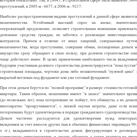
которым обязательно. Так, в 2004 г. в строительной сфере было выявлено 5869
преступлений, в 2005-м - 6677, в 2006-м - 9217.
Наиболее распространенными видами преступлений в данной сфере являются
мошенничества. Устойчивый высокий спрос на жилье, значительно
опережающий предложение, позволяет строительным компаниям привлекать
денежные средства граждан, не заботясь о реализации инвестиционных
контрактов. Причем в отличие от иных хищений, совершаемых путем
мошенничества, когда преступники, совершив обман, похищенные деньги и
имущество сразу обращают в свою пользу, при долевом строительстве они
чаще действуют иначе. В целях привлечения наибольшего числа вкладчиков
будущим участникам долевого строительства демонстрируются "пока пустая"
строительная площадка, чертежи дома либо незаконченный "нулевой цикл" -
вырытый котлован под фундамент или уже готовый фундамент.
При этом деньги берутся по "полной программе" в размере стоимости готовой
квартиры. Таким образом, мошенники имеют "в запасе" значительное время
(до нескольких лет), пока потерпевшие не поймут, что обмануты, а их деньги
многократно "прокручиваются", с лихвой окупая затраты, даже если иски
потерпевших будут удовлетворены в порядке гражданского судопроизводства.
Деньги частично расходуются для удовлетворения нужд некоторых
вкладчиков за счет взносов других (как в обычных финансовых пирамидах 90-
х гг.), вкладываются в строительство домов, фигурирующих в договорах
совместного инвестирования, и других объектов, а также тратятся на иные