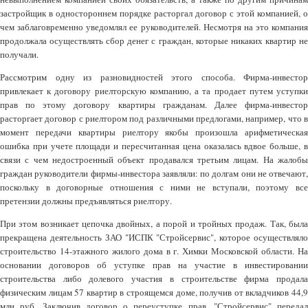
застройщик в одностороннем порядке расторгал договор с этой компанией, о
чем заблаговременно уведомлял ее руководителей. Несмотря на это компания
продолжала осуществлять сбор денег с граждан, которые никаких квартир не
получали.
Рассмотрим одну из разновидностей этого способа. Фирма-инвестор
привлекает к договору риелторскую компанию, а та продает путем уступки
прав по этому договору квартиры гражданам. Далее фирма-инвестор
расторгает договор с риелтором под различными предлогами, например, что в
момент передачи квартиры риелтору якобы произошла арифметическая
ошибка при учете площади и пересчитанная цена оказалась вдвое больше, в
связи с чем недостроенный объект продавался третьим лицам. На жалобы
граждан руководители фирмы-инвестора заявляли: по долгам они не отвечают,
поскольку в договорные отношения с ними не вступали, поэтому все
претензии должны предъявляться риелтору.
При этом возникает цепочка двойных, а порой и тройных продаж. Так, была
прекращена деятельность ЗАО "ИСПК "Стройсервис", которое осуществляло
строительство 14-этажного жилого дома в г. Химки Московской области. На
основании договоров об уступке прав на участие в инвестировании
строительства либо долевого участия в строительстве фирма продала
физическим лицам 57 квартир в строящемся доме, получив от вкладчиков 44,9
млн руб. Заключив договор о переуступке прав, "Стройсервис" передал