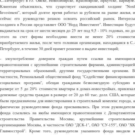
С.-Петербург) в г.г. Омске, Новосибирске, Красноярске, Иркутске, Барнауле.
Клиентам объяснялось, что существует скандинавский холдинг "Nord
Investment", который долгое время работал за рубежом на рынке жилья, и
сейчас его руководство решило освоить российский рынок. Интересы
холдинга в России представляет ООО "Норд Инвестмент". Инвестиции будут
выдаваться на срок от шести месяцев до 25 лет под 9,5 - 10% годовых, но до
этого на счет фирмы необходимо внести не менее 20% стоимости
приобретаемого жилья, после чего головная организация, находящаяся в С.-
Петербурге, в течение 30 дней примет решение о выдаче инвестиций;
- злоупотребление доверием граждан путем ссылки на имеющиеся
правоотношения с крупнейшими строительными фирмами, администрацией
территориальных образований, другими государственными органами. В
частности, Региональный общественный фонд "Содействие финансированию
социальных программ", обещая гражданам безвозмездную субсидию в
размере от 5 до 20% стоимости квартиры в домах-новостройках, привлекал
денежные средства граждан в размере от 20 до 60 тыс. долл. США, которые
были предназначены для инвестирования в строительный комплекс города, а
фактически руководителями фонда присваивались. При этом руководители
фонда ссылались на якобы имеющиеся правоотношения с Департаментом
строительства Правительства Москвы, крупнейшими строительными
организациями Москвы, в частности ОАО "ДСК-1", ОАО "СУ-155", ОАО "ХК
Главмосстрой". Кроме того, руководители указанного фонда вводили в