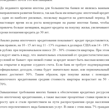
До недавнего времени ипотека для большинства банков не являлась важным
направлением развития бизнеса, так как была им невыгодна: ипотечный кредит
- один из наиболее рисковых, поскольку выдается на длительный период. В
настоящее время из-за роста конкуренции на рынке ипотеки банки, чтобы
привлечь больше заемщиков, выдают кредиты на покупку жилья, увеличивают
сроки погашения кредита до 30 лет.
Анализ рынка ипотечного кредитования показывает: кредит предоставляется,
как правило, на 10 - 15 лет под 11 - 13% годовых в долларах США или 14 - 18%
в рублях при первоначальном взносе 20 - 30% стоимости квартиры. При этом
следует иметь в виду, что значительных отклонений от среднестатистических
условий не бывает: при низкой ставке за кредит может быть высокая комиссия
за открытие и ведение ссудного счета. Если банк не требует подтверждения
официальных доходов, ставка будет значительно выше, или первоначальный
взнос достигнет 50%. Таким образом, при покупке жилья с помощью
ипотечного кредитования средняя стоимость квартиры возрастает на 50 -
70%.
Завышенные требования многих банков к обеспечению кредитных ресурсов
по ипотечному кредитованию, а также высокие процентные ставки привели к
росту цен и стали препятствием на пути распространения среди населения
этого перспективного вида банковских услуг. В связи с этим лишь 7% граждан