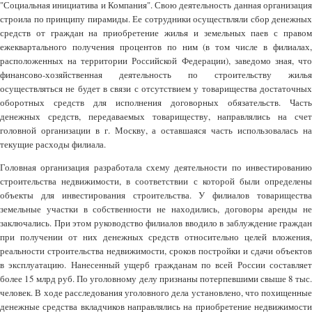
"Социальная инициатива и Компания". Свою деятельность данная организация
строила по принципу пирамиды. Ее сотрудники осуществляли сбор денежных
средств от граждан на приобретение жилья и земельных паев с правом
ежеквартального получения процентов по ним (в том числе в филиалах,
расположенных на территории Российской Федерации), заведомо зная, что
финансово-хозяйственная деятельность по строительству жилья
осуществляться не будет в связи с отсутствием у товарищества достаточных
оборотных средств для исполнения договорных обязательств. Часть
денежных средств, передаваемых товариществу, направлялись на счет
головной организации в г. Москву, а оставшаяся часть использовалась на
текущие расходы филиала.
Головная организация разработала схему деятельности по инвестированию
строительства недвижимости, в соответствии с которой были определены
объекты для инвестирования строительства. У филиалов товарищества
земельные участки в собственности не находились, договоры аренды не
заключались. При этом руководство филиалов вводило в заблуждение граждан
при получении от них денежных средств относительно целей вложения,
реальности строительства недвижимости, сроков постройки и сдачи объектов
в эксплуатацию. Нанесенный ущерб гражданам по всей России составляет
более 15 млрд руб. По уголовному делу признаны потерпевшими свыше 8 тыс.
человек. В ходе расследования уголовного дела установлено, что похищенные
денежные средства вкладчиков направлялись на приобретение недвижимости