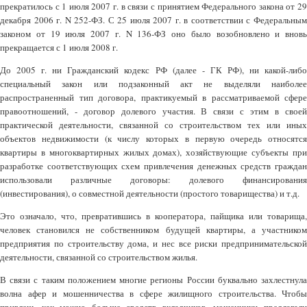
прекратилось с 1 июля 2007 г. в связи с принятием Федерального закона от 29
декабря 2006 г. N 252-ФЗ. С 25 июля 2007 г. в соответствии с Федеральным
законом от 19 июля 2007 г. N 136-ФЗ оно было возобновлено и вновь
прекращается с 1 июля 2008 г.
До 2005 г. ни Гражданский кодекс РФ (далее - ГК РФ), ни какой-либо
специальный закон или подзаконный акт не выделяли наиболее
распространенный тип договора, практикуемый в рассматриваемой сфере
правоотношений, - договор долевого участия. В связи с этим в своей
практической деятельности, связанной со строительством тех или иных
объектов недвижимости (к числу которых в первую очередь относятся
квартиры в многоквартирных жилых домах), хозяйствующие субъекты при
разработке соответствующих схем привлечения денежных средств граждан
использовали различные договоры: долевого финансирования
(инвестирования), о совместной деятельности (простого товарищества) и т.д.
Это означало, что, превратившись в кооператора, пайщика или товарища,
человек становился не собственником будущей квартиры, а участником
предприятия по строительству дома, и нес все риски предпринимательской
деятельности, связанной со строительством жилья.
В связи с таким положением многие регионы России буквально захлестнула
волна афер и мошенничества в сфере жилищного строительства. Чтобы