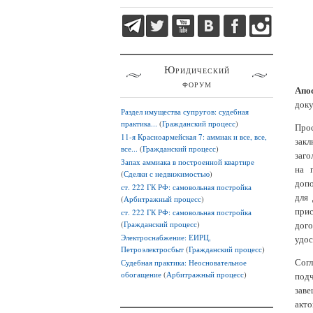
Юридический
форум
Апо
доку
Раздел имущества супругов: судебная
практика...
(
Гражданский процесс
)
Прос
11-я Красноармейская 7: аммиак и все, все,
закл
все...
(
Гражданский процесс
)
заго
Запах аммиака в построенной квартире
на 
(
Сделки с недвижимостью
)
допо
ст. 222 ГК РФ: самовольная постройка
для 
(
Арбитражный процесс
)
при
ст. 222 ГК РФ: самовольная постройка
(
Гражданский процесс
)
дого
Электроснабжение: ЕИРЦ,
удос
Петроэлектросбыт
(
Гражданский процесс
)
Сог
Судебная практика: Неосновательное
обогащение
(
Арбитражный процесс
)
под
заве
акто