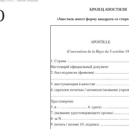
ября 2008
Антон Лебедев
О
БРАЗЕЦ АПОСТИЛЯ
(Апостиль имеет форму квадрата со сторон
APOSTILLE
(Convention de la Haye du 5 octobre 1
1. Страна ........................................................................
Настоящий официальный документ
2. был подписан (фамилия) ..........................................
……………………………………….....……………
3. выступающим в качестве ……….....……
4. скреплен печатью / штампом (название учре
…………………………...............................................
Удостоверено
5. в ………...................... 6. (дата)……......................
7. (название удостоверяющего органа) .....
8. за N……………………..............................…...............
9. печать / штамп 10. подпись …….............................