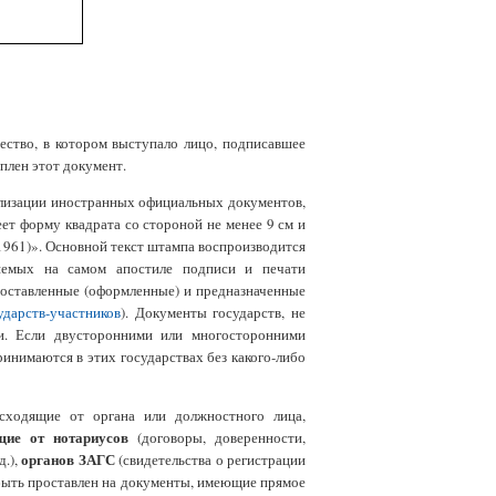
ество, в котором выступало лицо, подписавшее
плен этот документ.
ализации иностранных официальных документов,
еет форму квадрата со стороной не менее 9 см и
 1961)». Основной текст штампа воспроизводится
ляемых на самом апостиле подписи и печати
 составленные (оформленные) и предназначенные
ударств-участников
). Документы государств, не
ии. Если двусторонними или многосторонними
нимаются в этих государствах без какого-либо
ходящие от органа или должностного лица,
щие от нотариусов
(договоры, доверенности,
органов ЗАГС
.),
(свидетельства о регистрации
 быть проставлен на документы, имеющие прямое