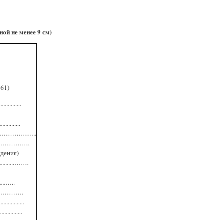
ой не менее 9 см)
961)
..............
...........
……………..
………………….
ждения)
..........…….
.....…..
.……………….
...........
...........