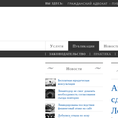
ВЫ ЗДЕСЬ:
ГРАЖДАНСКИЙ АДВОКАТ
ПУ
Услуги
Публикации
Новост
ЗАКОНОДАТЕЛЬСТВО
ПРАКТИКА
Новости
Бесплатная юридическая
консультация
А
Ленавтодор не смог доказать
необходимость согласования
с
съезда повторно
Ликвидированы последствия
Л
фишинговый атаки на сайт
Добились отказа по иску