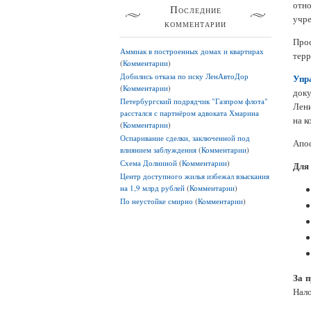
отн
Последние
учр
комментарии
Прос
Аммиак в построенных домах и квартирах
терр
(
Комментарии
)
Добились отказа по иску ЛенАвтоДор
Упр
(
Комментарии
)
док
Петербургский подрядчик "Газпром флота"
Лени
расстался с партнёром адвоката Хмарина
на к
(
Комментарии
)
Оспаривание сделки, заключенной под
Апос
влиянием заблуждения
(
Комментарии
)
Схема Долниной
(
Комментарии
)
Для 
Центр доступного жилья избежал взыскания
на 1,9 млрд рублей
(
Комментарии
)
По неустойке смирно
(
Комментарии
)
За 
Нало