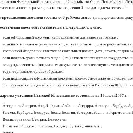
равлении Федеральной регистрационной службы по Санкт-Петербургу и Ленин
тавление апостиля размещены кассы отделения банка для приема платежей.
к проставления апостиля
составляет 3 рабочих дня со дня представления док
оставлении апостиля отказывается в следующих случаях:
если официальный документ не предназначен для вывоза за границу;
если на официальном документе отсутствует хотя бы один из реквизитов, на
Российской Федерации является обязательным (номер, дата, печать, подпись)
если подпись должностного лица и (или) оттиск печати органа государственн
самоуправления на официальном документе не соответствуют имеющимся в 
территориальном органе) образцам;
если подписавшее официальный документ должностное лицо не обладает по
в иных случаях, предусмотренных законодательством Российской Федерации
дарства-участники Гаагской Конвенции по состоянию на 14 июля 2007 г.:
Австралия, Австрия, Азербайджан, Албания, Андорра, Антигуа и Барбуда, Ар
Багамы, Барбадос, Беларусь, Белиз, Бельгия, Болгария, Босния и Герцеговина
Великобритания, Венгрия, Венесуэла,
Германия, Гондурас, Гренада, Греция, Грузия Доминикана,
Дания,