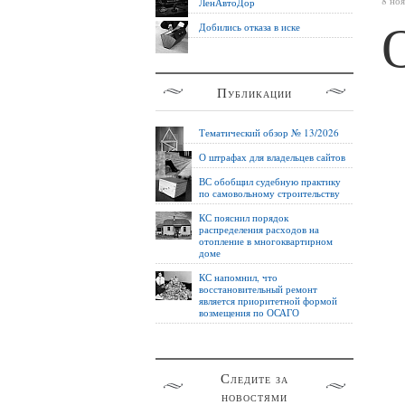
8 но
ЛенАвтоДор
Добились отказа в иске
Публикации
Тематический обзор № 13/2026
О штрафах для владельцев сайтов
ВС обобщил судебную практику
по самовольному строительству
КС пояснил порядок
распределения расходов на
отопление в многоквартирном
доме
КС напомнил, что
восстановительный ремонт
является приоритетной формой
возмещения по ОСАГО
Следите за
новостями