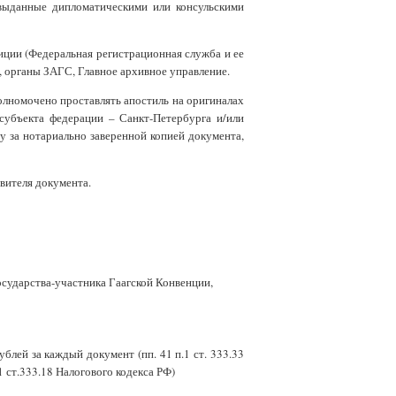
выданные дипломатическими или консульскими
ции (Федеральная регистрационная служба и ее
 органы ЗАГС, Главное архивное управление.
лномочено проставлять апостиль на оригиналах
субъекта федерации – Санкт-Петербурга и/или
у за нотариально заверенной копией документа,
вителя документа.
сударства-участника Гаагской Конвенции,
ублей за каждый документ (пп. 41 п.1 ст. 333.33
1 ст.333.18 Налогового кодекса РФ)