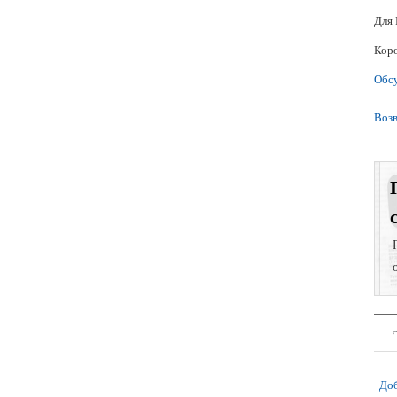
Для 
Коро
Обс
Возв
Доб