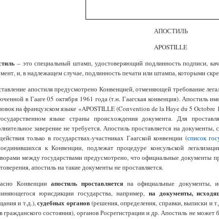
АПОСТИЛЬ
APOSTILLE
стиль
– это специальный штамп, удостоверяющий подлинность подписи, кач
мент, и, в надлежащем случае, подлинность печати или штампа, которыми скре
тавление апостиля предусмотрено Конвенцией, отменяющей требование лег
юченной в Гааге 05 октября 1961 года (т.н. Гаагская конвенция). Апостиль им
ловок на французском языке «APOSTILLE (Convention de la Haye du 5 Octobre
государственном языке страны происхождения документа. Для простав
лнительное заверение не требуется. Апостиль проставляется на документы,
действия только в государствах-участниках Гаагской конвенции (
список гос
соединившихся к Конвенции, подлежат процедуре консульской легализац
ворами между государствами предусмотрено, что официальные документы при
товерения, апостиль на такие документы не проставляется.
апостиль проставляется
ласно Конвенции
на официальные документы, ис
на документы, исходя
чиняющегося юрисдикции государства, например,
судебных органов
щания и т.д.),
(решения, определения, справки, выписки и т.д
в гражданского состояния), органов Росрегистрации
и др. Апостиль не может