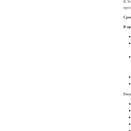
В Уп
прос
Сро
В пр
Госу