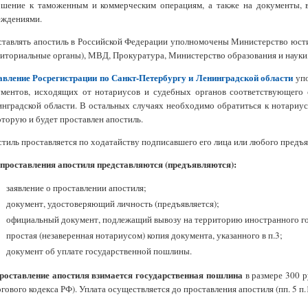
ошение к таможенным и коммерческим операциям, а также на документы, 
еждениями.
тавлять апостиль в Российской Федерации уполномочены Министерство юсти
иториальные органы), МВД, Прокуратура, Министерство образования и науки,
авление Росрегистрации по Санкт-Петербургу и Ленинградской области
упо
ументов, исходящих от нотариусов и судебных органов соответствующего 
нградской области. В остальных случаях необходимо обратиться к нотариус
оторую и будет проставлен апостиль.
тиль проставляется по ходатайству подписавшего его лица или любого предъя
проставления апостиля представляются (предъявляются):
заявление о проставлении апостиля;
документ, удостоверяющий личность (предъявляется);
официальный документ, подлежащий вывозу на территорию иностранного го
простая (незаверенная нотариусом) копия документа, указанного в п.3;
документ об уплате государственной пошлины.
проставление апостиля взимается государственная пошлина
в размере 300 р
гового кодекса РФ). Уплата осуществляется до проставления апостиля (пп. 5 п.