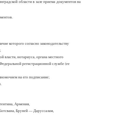
градской области в зале приема документов на
ументов.
личие которого согласно законодательству
;
ой власти, нотариуса, органа местного
Федеральной регистрационной службе (ее
лномочием на его подписание;
.
гентина, Армения,
, Ботсвана, Бруней — Даруссалам,