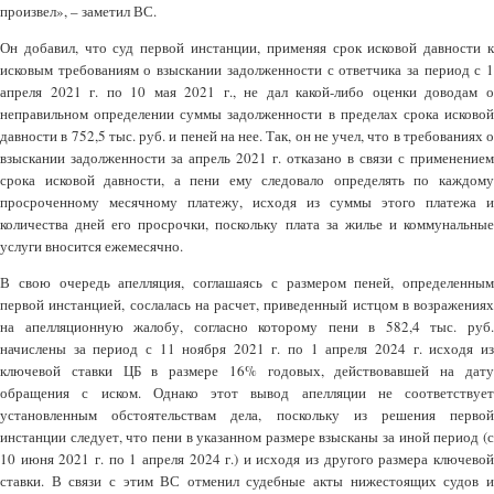
произвел», – заметил ВС.
Он добавил, что суд первой инстанции, применяя срок исковой давности к
исковым требованиям о взыскании задолженности с ответчика за период с 1
апреля 2021 г. по 10 мая 2021 г., не дал какой-либо оценки доводам о
неправильном определении суммы задолженности в пределах срока исковой
давности в 752,5 тыс. руб. и пеней на нее. Так, он не учел, что в требованиях о
взыскании задолженности за апрель 2021 г. отказано в связи с применением
срока исковой давности, а пени ему следовало определять по каждому
просроченному месячному платежу, исходя из суммы этого платежа и
количества дней его просрочки, поскольку плата за жилье и коммунальные
услуги вносится ежемесячно.
В свою очередь апелляция, соглашаясь с размером пеней, определенным
первой инстанцией, сослалась на расчет, приведенный истцом в возражениях
на апелляционную жалобу, согласно которому пени в 582,4 тыс. руб.
начислены за период с 11 ноября 2021 г. по 1 апреля 2024 г. исходя из
ключевой ставки ЦБ в размере 16% годовых, действовавшей на дату
обращения с иском. Однако этот вывод апелляции не соответствует
установленным обстоятельствам дела, поскольку из решения первой
инстанции следует, что пени в указанном размере взысканы за иной период (с
10 июня 2021 г. по 1 апреля 2024 г.) и исходя из другого размера ключевой
ставки. В связи с этим ВС отменил судебные акты нижестоящих судов и