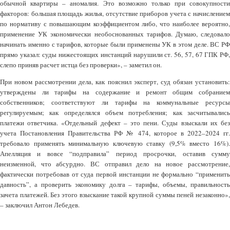
обычной квартиры – аномалия. Это возможно только при совокупности
факторов: большая площадь жилья, отсутствие приборов учета с начислением
по нормативу с повышающим коэффициентом либо, что наиболее вероятно,
применение УК экономически необоснованных тарифов. Думаю, следовало
начинать именно с тарифов, которые были применены УК в этом деле. ВС РФ
прямо указал: суды нижестоящих инстанций нарушили ст. 56, 57, 67 ГПК РФ,
слепо приняв расчет истца без проверки», – заметил он.
При новом рассмотрении дела, как пояснил эксперт, суд обязан установить:
утверждены ли тарифы на содержание и ремонт общим собранием
собственников; соответствуют ли тарифы на коммунальные ресурсы
регулируемым; как определялся объем потребления; как засчитывались
платежи ответчика. «Отдельный дефект – это пени. Суды взыскали их без
учета Постановления Правительства РФ № 474, которое в 2022–2024 гг.
требовало применять минимальную ключевую ставку (9,5% вместо 16%).
Апелляция и вовсе “подправила” период просрочки, оставив сумму
неизменной, что абсурдно. ВС отправил дело на новое рассмотрение,
фактически потребовав от суда первой инстанции не формально “применить
давность”, а проверить экономику долга – тарифы, объемы, правильность
зачета платежей. Без этого взыскание такой крупной суммы пеней незаконно»,
– заключил Антон Лебедев.