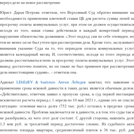
вернул дело на новое рассмотрение.
Юрист Дарья Петрова отметила, что Верховный Суд обратил внимание на
необходимость применения ключевой ставки ЦБ для расчета суммы пеней за
просрочку оплаты коммунальных услуг, при этом он должен осуществляться
исходя из того, какая ставка действовала в каждый конкретный период
нарушения обязательства должником. «Этот подход сам по себе очевиден, но
тем не менее он не был учтен при рассмотрении дела. Кроме того, заслуживает
внимания указание Суда на то, что периодом оплаты коммунальных услуг
является календарный месяц. И, соответственно, исходя из этого периода и
должны рассчитываться пени за просрочку оплаты коммунальных услуг. Этот
вывод достаточно понятен, но он также не был применен при рассмотрении
дела нижестоящими судами», – отметила она.
Адвокат
LEbEdEV & barristers
Антон Лебедев
заметил, что заявление 
применении срока исковой давности в таких делах является обычным делом.
«Действительно, ответчик заявил о пропуске срока, и суд первой инстанции
исключил из расчета период с 1 апреля по 10 мая 2021 г., однако это не спасло
ситуацию: основная масса долга (752 тыс. руб.) осталась в пределах срока
исковой давности. Проблема заключается не в давности, а в том, что суды так и
не разобрались, из чего этот долг состоит. С другой стороны, накопить долг
1,3 млн руб. за трехлетний период достаточно сложно. Из судебного акта
непонятна площадь квартиры, среднемесячный платеж в 36 тыс. руб. для