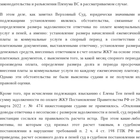
законодательства и разъяснения Пленума ВС в рассматриваемом случае.
В этом деле, как заметил Верховный Суд, юридически значимыми и
подлежащими установлению являлись обстоятельства, связанные с
определением размера задолженности ответчика по оплате коммунальных
услуг и пеней, а именно: установление размера начисленной ежемесячной
платы за коммунальные услуги в спорный период в соответствии с
платежными документами, выставленными ответчику, установление размера
денежных средств, внесенных ответчиком в счет оплаты ЖКУ на основе этих
платежных документов, с выяснением того, за какой месяц спорного периода
произведена оплата, определение размера долга и периода просрочки
внесения платы за коммунальные услуги по каждому ежемесячному платежу.
Однако эти обстоятельства не были выяснены судами и не получили их
правовой оценки.
Кроме того, при исчислении подлежащих взысканию с Елены Тен пеней на
сумму задолженности по оплате ЖКУ Постановление Правительства РФ от 26
марта 2022 г. № 474 нижестоящими судами не применялось. «Отклоняя
доводы ответчика о несогласии с размером задолженности и пеней, суд первой
инстанции сослался на правильность расчета истца. При этом какие-либо
мотивы, по которым суд признал этот расчет таковым, в судебном
постановлении в нарушение требований п. 2 ч. 4 ст. 198 ГПК РФ не
приведены, расчет основного долга и пеней суд в судебном постановлении не