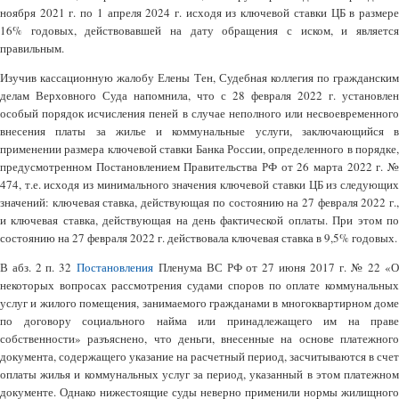
ноября 2021 г. по 1 апреля 2024 г. исходя из ключевой ставки ЦБ в размере
16% годовых, действовавшей на дату обращения с иском, и является
правильным.
Изучив кассационную жалобу Елены Тен, Судебная коллегия по гражданским
делам Верховного Суда напомнила, что с 28 февраля 2022 г. установлен
особый порядок исчисления пеней в случае неполного или несвоевременного
внесения платы за жилье и коммунальные услуги, заключающийся в
применении размера ключевой ставки Банка России, определенного в порядке,
предусмотренном Постановлением Правительства РФ от 26 марта 2022 г. №
474, т.е. исходя из минимального значения ключевой ставки ЦБ из следующих
значений: ключевая ставка, действующая по состоянию на 27 февраля 2022 г.,
и ключевая ставка, действующая на день фактической оплаты. При этом по
состоянию на 27 февраля 2022 г. действовала ключевая ставка в 9,5% годовых.
В абз. 2 п. 32
Постановления
Пленума ВС РФ от 27 июня 2017 г. № 22 «
некоторых вопросах рассмотрения судами споров по оплате коммунальных
услуг и жилого помещения, занимаемого гражданами в многоквартирном доме
по договору социального найма или принадлежащего им на праве
собственности» разъяснено, что деньги, внесенные на основе платежного
документа, содержащего указание на расчетный период, засчитываются в счет
оплаты жилья и коммунальных услуг за период, указанный в этом платежном
документе. Однако нижестоящие суды неверно применили нормы жилищного