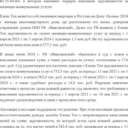
КГ25-94-К4, в котором напомнил порядок взыскания задолженности за
жилищно-коммунальные услуги.
Елена Тен является собственником квартиры в Ростове-на-Дону. Осенью 2018
г. жильцы многоквартирного дома, где расположено это жилье, доверили
управление домом ООО УК «Николаевский». Далее эта УК выявила у Елены
Тен задолженность по оплате жилищно-коммунальных услуг за период с 1
апреля 2021 г. по 1 апреля 2024 г. в размере 1,3 млн руб. На эту задолженность
ей были начислены пени в 577,3 тыс. руб.
В конце июня 2024 г. УК «Николаевский» обратилась в суд с иском о
взыскании указанных сумм, а также расходов на уплату госпошлины в 17,6
тыс. руб. Суд удовлетворил иск частично, взыскав с Елены Тен задолженность
по оплате коммунальных услуг в 752,5 тыс. руб. за период с 11 мая 2021 г. по 1
апреля 2024 г. и пени в 582,4 тыс. руб. за период с 10 июня 2021 г. по 1 апреля
2024 г., а также судебные расходы в 14,8 тыс. руб. Разрешая заявление
ответчика о пропуске срока исковой давности, суд заключил, что требования о
взыскании задолженности за период с 1 апреля 2021 г. по 10 мая 2021 г. не
подлежат удовлетворению в связи с пропуском этого срока.
Апелляция и кассация поддержали это решение. При этом апелляция признала
несостоятельными доводы жалобы Елены Тен о неправомерном начислении
пеней на сумму задолженности, по которой истек срок исковой давности,
ссылаясь на то, что расчет пеней в 582,4 тыс. руб. произведен за период с 11