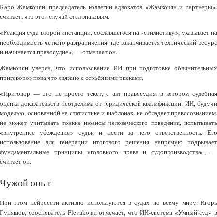
Каро Жамкочян, председатель коллегии адвокатов «Жамкочян и партнеры»,
считает, что этот случай стал знаковым.
«Реакция суда второй инстанции, сославшегося на «стилистику», указывает на
необходимость четкого разграничения: где заканчивается технический ресурс
и начинается правосудие», — отмечает он.
Жамкочян уверен, что использование ИИ при подготовке обвинительных
приговоров пока что связано с серьёзными рисками.
«Приговор — это не просто текст, а акт правосудия, в котором судебная
оценка доказательств неотделима от юридической квалификации. ИИ, будучи
моделью, основанной на статистике и шаблонах, не обладает правосознанием,
не может учитывать тонкие нюансы человеческого поведения, испытывать
«внутреннее убеждение» судьи и нести за него ответственность. Его
использование для генерации итогового решения напрямую подрывает
фундаментальные принципы уголовного права и судопроизводства», —
считает он.
Чужой опыт
При этом нейросети активно используются в судах по всему миру. Игорь
Гуняшов, сооснователь Plevako.ai, отмечает, что ИИ-система «Умный суд» в