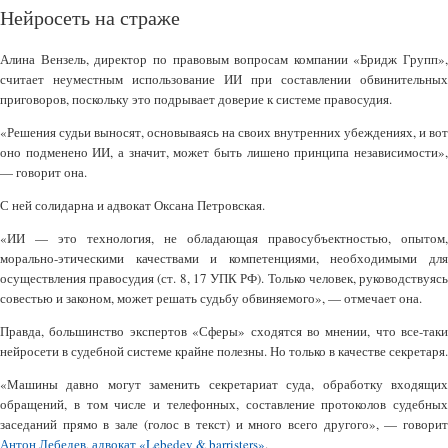
Нейросеть на страже
Алина Вензель, директор по правовым вопросам компании «Бридж Групп»,
считает неуместным использование ИИ при составлении обвинительных
приговоров, поскольку это подрывает доверие к системе правосудия.
«Решения судьи выносят, основываясь на своих внутренних убеждениях, и вот
оно подменено ИИ, а значит, может быть лишено принципа независимости»,
— говорит она.
С ней солидарна и адвокат Оксана Петровская.
«ИИ — это технология, не обладающая правосубъектностью, опытом,
морально-этическими качествами и компетенциями, необходимыми для
осуществления правосудия (ст. 8, 17 УПК РФ). Только человек, руководствуясь
совестью и законом, может решать судьбу обвиняемого», — отмечает она.
Правда, большинство экспертов «Сферы» сходятся во мнении, что все-таки
нейросети в судебной системе крайне полезны. Но только в качестве секретаря.
«Машины давно могут заменить секретариат суда, обработку входящих
обращений, в том числе и телефонных, составление протоколов судебных
заседаний прямо в зале (голос в текст) и много всего другого», — говорит
Антон Лебедев
,
адвокат «Lebedev & barristers»
.