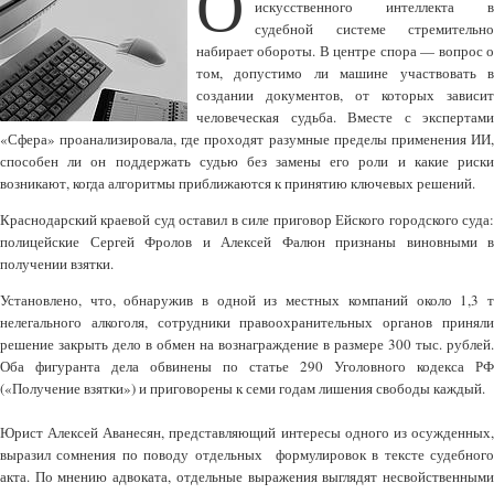
О
искусственного интеллекта в
судебной системе стремительно
набирает обороты. В центре спора — вопрос о
том, допустимо ли машине участвовать в
создании документов, от которых зависит
человеческая судьба. Вместе с экспертами
«Сфера» проанализировала, где проходят разумные пределы применения ИИ,
способен ли он поддержать судью без замены его роли и какие риски
возникают, когда алгоритмы приближаются к принятию ключевых решений.
Краснодарский краевой суд оставил в силе приговор Ейского городского суда:
полицейские Сергей Фролов и Алексей Фалюн признаны виновными в
получении взятки.
Установлено, что, обнаружив в одной из местных компаний около 1,3 т
нелегального алкоголя, сотрудники правоохранительных органов приняли
решение закрыть дело в обмен на вознаграждение в размере 300 тыс. рублей.
Оба фигуранта дела обвинены по статье 290 Уголовного кодекса РФ
(«Получение взятки») и приговорены к семи годам лишения свободы каждый.
Юрист Алексей Аванесян, представляющий интересы одного из осужденных,
выразил сомнения по поводу отдельных формулировок в тексте судебного
акта. По мнению адвоката, отдельные выражения выглядят несвойственными