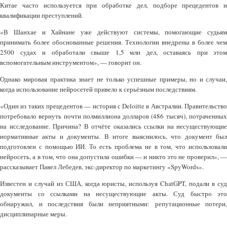
Китае часто используется при обработке дел, подборе прецедентов и
квалификации преступлений.
«В Шанхае и Хайнане уже действуют системы, помогающие судьям
принимать более обоснованные решения. Технологии внедрены в более чем
2500 судах и обработали свыше 1,5 млн дел, оставаясь при этом
вспомогательным инструментом», — говорит он.
Однако мировая практика знает не только успешные примеры, но и случаи,
когда использование нейросетей привело к серьёзным последствиям.
«Один из таких прецедентов — история с Deloitte в Австралии. Правительство
потребовало вернуть почти полмиллиона долларов (486 тысяч), потраченных
на исследование. Причина? В отчёте оказались ссылки на несуществующие
нормативные акты и документы. В итоге выяснилось, что документ был
подготовлен с помощью ИИ. То есть проблема не в том, что использовали
нейросеть, а в том, что она допустила ошибки — и никто это не проверил», —
рассказывает Павел Лебедев, экс-директор по маркетингу «SpyWords».
Известен и случай из США, когда юристы, используя ChatGPT, подали в суд
документы со ссылками на несуществующие акты. Суд быстро это
обнаружил, и последствия были неприятными: репутационные потери,
дисциплинарные меры.