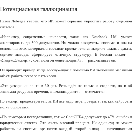
Потенциальная галлюцинация
Павел Лебедев уверен, что ИИ может серьёзно упростить работу судебной
системы.
«Например, современные нейросети, такие как Notebook LM, умеют
анализировать до 300 документов. Их можно «скормить» системе, и она на
основании этих материалов составит проект текста: выделит важные факты,
сделает выводы, сформирует логичную структуру. В России аналог —
«Яндекс.Эксперт», хотя пока он менее мощный», — рассказывает он.
Он приводит пример, когда госслужащая с помощью ИИ выполнила месячный
объём работы всего за пять часов.
«Это ускорение почти в 30 раз. Речь идёт не только о скорости, но и об
экономии ресурсов: времени, внимания, денег», — отмечает он.
Но эксперт предостерегает: за ИИ все надо перепроверять, так как нейросети
могут ошибаться.
«По некоторым исследованиям, тот же ChatGPT-4 допускает до 47% ошибок в
юридических ответах. Это очень высокий процент. Ни один суд не может
работать на системе, где почти каждый второй вывод — потенциальная