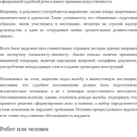
официальной судебной речи и имеют признаки искусственности.
Например, в документе употребляется выражение «целая плеяда защитников»
применительно к адвокатам. Также упоминается, что обвиняемые «чудесным
образом» могли участвовать в инспекциях, несмотря на строгий надзор
руководства, а один из сотрудников назван «решительным должностным
лицом».
Всего было выделено пять сомнительных отрывков, которые адвокат направил
на экспертизу специалисту-лингвисту. Анализ показал наличие признаков
машинной генерации, включая нарушения жанровой специфики документа,
употребление неподходящих слов и создание громоздких конструкций.
Основываясь на этом, защитник подал жалобу в вышестоящую инстанцию,
настаивая, что судебное постановление должно быть подготовлено
исключительно человеком, а не с помощью искусственного интеллекта.
Апелляционная коллегия, однако, отклонила доводы жалобы, подчеркнув, что
принятое решение сформулировано ясно и понятно, а выбор определенного
стиля изложения не нарушает требования Уголовно-процессуального кодекса
и не ставит под сомнение обоснованность вердикта.
Робот или человек