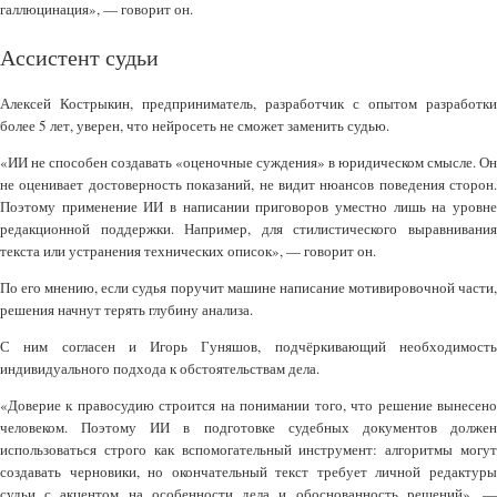
галлюцинация», — говорит он.
Ассистент судьи
Алексей Кострыкин, предприниматель, разработчик с опытом разработки
более 5 лет, уверен, что нейросеть не сможет заменить судью.
«ИИ не способен создавать «оценочные суждения» в юридическом смысле. Он
не оценивает достоверность показаний, не видит нюансов поведения сторон.
Поэтому применение ИИ в написании приговоров уместно лишь на уровне
редакционной поддержки. Например, для стилистического выравнивания
текста или устранения технических описок», — говорит он.
По его мнению, если судья поручит машине написание мотивировочной части,
решения начнут терять глубину анализа.
С ним согласен и Игорь Гуняшов, подчёркивающий необходимость
индивидуального подхода к обстоятельствам дела.
«Доверие к правосудию строится на понимании того, что решение вынесено
человеком. Поэтому ИИ в подготовке судебных документов должен
использоваться строго как вспомогательный инструмент: алгоритмы могут
создавать черновики, но окончательный текст требует личной редактуры
судьи с акцентом на особенности дела и обоснованность решений», —