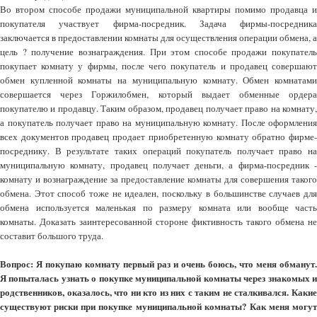
Во втором способе продажи муниципальной квартиры помимо продавца и
покупателя участвует фирма-посредник. Задача фирмы-посредника
заключается в предоставлении комнаты для осуществления операции обмена, а
цель ? получение вознаграждения. При этом способе продажи покупатель
покупает комнату у фирмы, после чего покупатель и продавец совершают
обмен купленной комнаты на муниципальную комнату. Обмен комнатами
совершается через Горжилобмен, который выдает обменные ордера
покупателю и продавцу. Таким образом, продавец получает право на комнату,
а покупатель получает право на муниципальную комнату. После оформления
всех документов продавец продает приобретенную комнату обратно фирме-
посреднику. В результате таких операций покупатель получает право на
муниципальную комнату, продавец получает деньги, а фирма-посредник -
комнату и вознаграждение за предоставление комнаты для совершения такого
обмена. Этот способ тоже не идеален, поскольку в большинстве случаев для
обмена используется маленькая по размеру комната или вообще часть
комнаты. Доказать заинтересованной стороне фиктивность такого обмена не
составит большого труда.
Вопрос: Я покупаю комнату первый раз и очень боюсь, что меня обманут.
Я попыталась узнать о покупке муниципальной комнаты через знакомых и
родственников, оказалось, что ни кто из них с таким не сталкивался. Какие
существуют риски при покупке муниципальной комнаты? Как меня могут