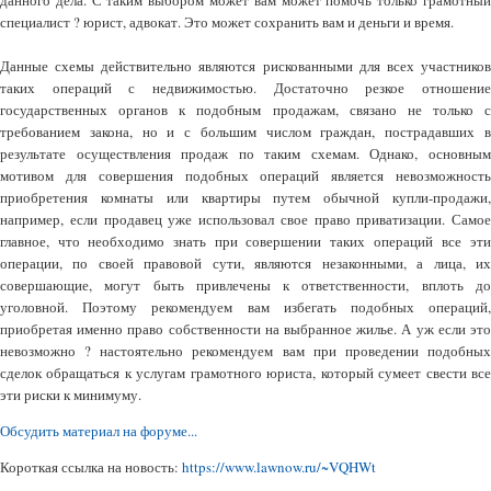
данного дела. С таким выбором может вам может помочь только грамотный
специалист ? юрист, адвокат. Это может сохранить вам и деньги и время.
Данные схемы действительно являются рискованными для всех участников
таких операций с недвижимостью. Достаточно резкое отношение
государственных органов к подобным продажам, связано не только с
требованием закона, но и с большим числом граждан, пострадавших в
результате осуществления продаж по таким схемам. Однако, основным
мотивом для совершения подобных операций является невозможность
приобретения комнаты или квартиры путем обычной купли-продажи,
например, если продавец уже использовал свое право приватизации. Самое
главное, что необходимо знать при совершении таких операций все эти
операции, по своей правовой сути, являются незаконными, а лица, их
совершающие, могут быть привлечены к ответственности, вплоть до
уголовной. Поэтому рекомендуем вам избегать подобных операций,
приобретая именно право собственности на выбранное жилье. А уж если это
невозможно ? настоятельно рекомендуем вам при проведении подобных
сделок обращаться к услугам грамотного юриста, который сумеет свести все
эти риски к минимуму.
Обсудить материал на форуме...
Короткая ссылка на новость:
https://www.lawnow.ru/~VQHWt