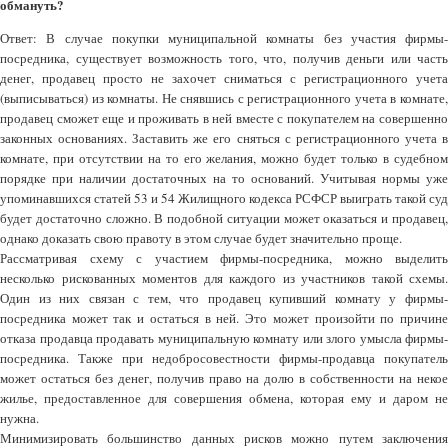
обмануть?
Ответ: В случае покупки муниципальной комнаты без участия фирмы-
посредника, существует возможность того, что, получив деньги или часть
денег, продавец просто не захочет сниматься с регистрационного учета
(выписываться) из комнаты. Не снявшись с регистрационного учета в комнате,
продавец сможет еще и проживать в ней вместе с покупателем на совершенно
законных основаниях. Заставить же его сняться с регистрационного учета в
комнате, при отсутствии на то его желания, можно будет только в судебном
порядке при наличии достаточных на то оснований. Учитывая нормы уже
упоминавшихся статей 53 и 54 Жилищного кодекса РСФСР выиграть такой суд
будет достаточно сложно. В подобной ситуации может оказаться и продавец,
однако доказать свою правоту в этом случае будет значительно проще.
Рассматривая схему с участием фирмы-посредника, можно выделить
несколько рискованных моментов для каждого из участников такой схемы.
Один из них связан с тем, что продавец купивший комнату у фирмы-
посредника может так и остаться в ней. Это может произойти по причине
отказа продавца продавать муниципальную комнату или злого умысла фирмы-
посредника. Также при недобросовестности фирмы-продавца покупатель
может остаться без денег, получив право на долю в собственности на некое
жилье, предоставленное для совершения обмена, которая ему и даром не
нужна.
Минимизировать большинство данных рисков можно путем заключения