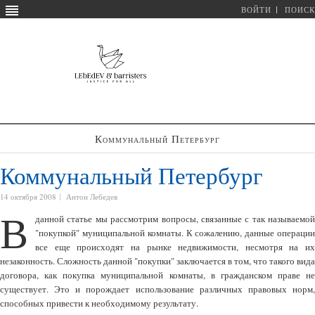
ВОЙТИ
ПОИСК
Коммунальный Петербург
Коммунальный Петербург
14 октября 2008
Антон Лебедев
В
данной статье мы рассмотрим вопросы, связанные с так называемой
"покупкой" муниципальной комнаты. К сожалению, данные операции
все еще происходят на рынке недвижимости, несмотря на их
незаконность. Сложность данной "покупки" заключается в том, что такого вида
договора, как покупка муниципальной комнаты, в гражданском праве не
существует. Это и порождает использование различных правовых норм,
способных привести к необходимому результату.