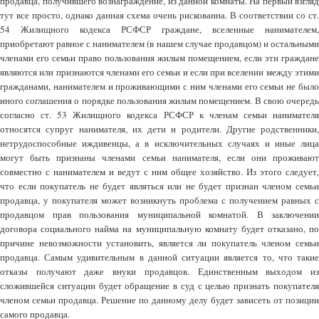
продавца, получившего вознаграждение, из данной комнаты. На первый взгляд
тут все просто, однако данная схема очень рискованна. В соответствии со ст.
54 Жилищного кодекса РСФСР граждане, вселенные нанимателем,
приобретают равное с нанимателем (в нашем случае продавцом) и остальными
членами его семьи право пользования жилым помещением, если эти граждане
являются или признаются членами его семьи и если при вселении между этими
гражданами, нанимателем и проживающими с ним членами его семьи не было
иного соглашения о порядке пользования жилым помещением. В свою очередь
согласно ст. 53 Жилищного кодекса РСФСР к членам семьи нанимателя
относятся супруг нанимателя, их дети и родители. Другие родственники,
нетрудоспособные иждивенцы, а в исключительных случаях и иные лица
могут быть признаны членами семьи нанимателя, если они проживают
совместно с нанимателем и ведут с ним общее хозяйство. Из этого следует,
что если покупатель не будет являться или не будет признан членом семьи
продавца, у покупателя может возникнуть проблема с получением равных с
продавцом прав пользования муниципальной комнатой. В заключении
договора социального найма на муниципальную комнату будет отказано, по
причине невозможности установить, является ли покупатель членом семьи
продавца. Самым удивительным в данной ситуации является то, что такие
отказы получают даже внуки продавцов. Единственным выходом из
сложившейся ситуации будет обращение в суд с целью признать покупателя
членом семьи продавца. Решение по данному делу будет зависеть от позиции
самого продавца.