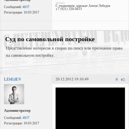
--------
С уважением, адвокат Антон Лебедев
Сообщений:
4837
+7 (921) 320-0433
Регистрация:
10.03.2017
Суд по самовольной постройке
Представление интересов в спорах по сносу или признании права
на самовольную постройку.
LEbEdEV
20.12.2012 19:10:49
0
#2
Представление интересов в судах общей юрисдикции;
Представление интересов в арбитражном суде;
Споры по самовольному стриотельству (самострой)
Администратор
Сообщений:
4837
Регистрация:
10.03.2017