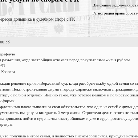
Взыскание задолженност
Регистрация права собств
ересов дольщика в судебном споре с ГК
:00:55
штрафную
 разъяснил, когда застройщик отвечает перед покупателями жилья рублем
:53
я Козлова
аждан решение принял Верховный суд, когда разобрал тяжбу одной семьи со 
тным. Некая строительная фирма в городе Саранске заключила с гражданами 
ртиру с полной отделкой. Именно такое, уже готовое целиком и полностью жил
й фирмы.
рдовии так плохо выполнила свои обязательства, что одна из семей с двумя 
уменьшить им цену за квадратный метр жилья. Строители делать этого не стал
ам пришлось пойти в суд с иском к застройщикам и уже в суде просить сущест
артиры.
 что получила в итоге семья, и полностью с иском согласился, присудив истцам