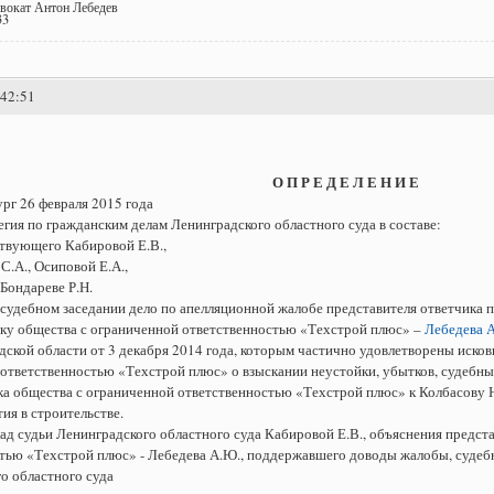
двокат Антон Лебедев
33
:42:51
О П Р Е Д Е Л Е Н И Е
рг 26 февраля 2015 года
егия по гражданским делам Ленинградского областного суда в составе:
твующего Кабировой Е.В.,
С.А., Осиповой Е.А.,
 Бондареве Р.Н.
 судебном заседании дело по апелляционной жалобе представителя ответчика п
ку общества с ограниченной ответственностью «Техстрой плюс» –
Лебедева А
дской области от 3 декабря 2014 года, которым частично удовлетворены исков
ответственностью «Техстрой плюс» о взыскании неустойки, убытков, судебны
ка общества с ограниченной ответственностью «Техстрой плюс» к Колбасову 
ия в строительстве.
ад судьи Ленинградского областного суда Кабировой Е.В., объяснения предст
тью «Техстрой плюс» - Лебедева А.Ю., поддержавшего доводы жалобы, судебн
о областного суда