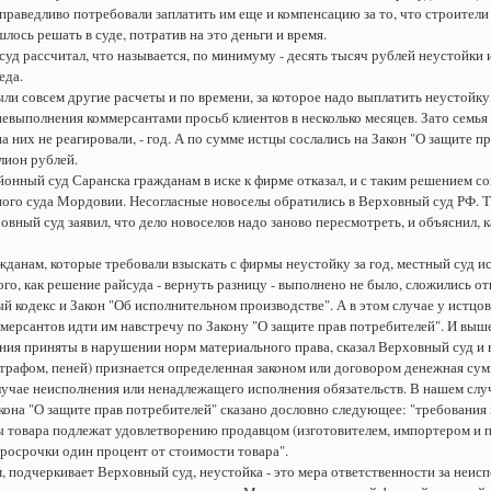
праведливо потребовали заплатить им еще и компенсацию за то, что строители
лось решать в суде, потратив на это деньги и время.
уд рассчитал, что называется, по минимуму - десять тысяч рублей неустойки и
еда.
ыли совсем другие расчеты и по времени, за которое надо выплатить неустойку,
невыполнения коммерсантами просьб клиентов в несколько месяцев. Зато семья 
а них не реагировали, - год. А по сумме истцы сослались на Закон "О защите п
лион рублей.
айонный суд Саранска гражданам в иске к фирме отказал, и с таким решением с
ого суда Мордовии. Несогласные новоселы обратились в Верховный суд РФ. Т
вный суд заявил, что дело новоселов надо заново пересмотреть, и объяснил, к
жданам, которые требовали взыскать с фирмы неустойку за год, местный суд 
того, как решение райсуда - вернуть разницу - выполнено не было, сложились 
й кодекс и Закон "Об исполнительном производстве". А в этом случае у истцов
мерсантов идти им навстречу по Закону "О защите прав потребителей". И выше
ния приняты в нарушении норм материального права, сказал Верховный суд и в
трафом, пеней) признается определенная законом или договором денежная сум
лучае неисполнения или ненадлежащего исполнения обязательств. В нашем слу
акона "О защите прав потребителей" сказано дословно следующее: "требовани
 товара подлежат удовлетворению продавцом (изготовителем, импортером и пр
росрочки один процент от стоимости товара".
, подчеркивает Верховный суд, неустойка - это мера ответственности за неисп