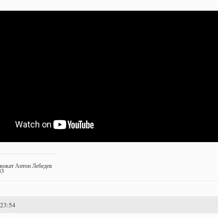
двокат Антон Лебедев
33
:23:54