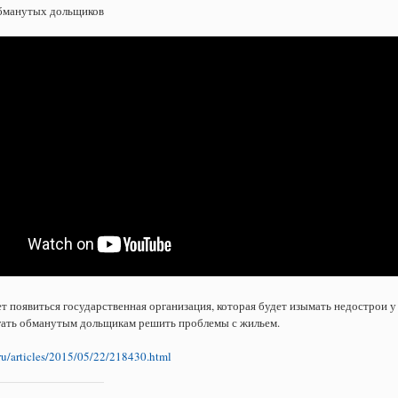
обманутых дольщиков
т появиться государственная организация, которая будет изымать недострои у
гать обманутым дольщикам решить проблемы с жильем.
ru/articles/2015/05/22/218430.html