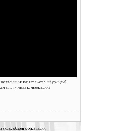
е застройщики платят екатеринбуржцам?
кам в получении компенсации?
 в судах общей юрисдикции;