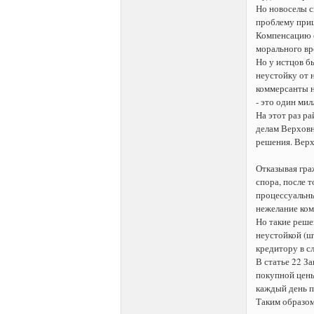
Но новоселы с
проблему приш
Компенсацию с
морального вр
Но у истцов б
неустойку от 
коммерсанты н
- это один мил
На этот раз р
делам Верховн
решения. Верхо
Отказывая гра
спора, после 
процессуальны
нежелание ком
Но такие реше
неустойкой (ш
кредитору в с
В статье 22 З
покупной цены
каждый день п
Таким образом