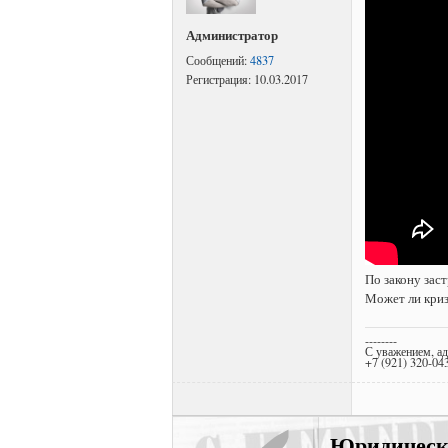
Администратор
Сообщений:
4837
Регистрация:
10.03.2017
По закону зас
Может ли криз
--------
С уважением, а
+7 (921) 320-04
Юридически