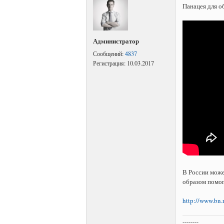
Панацея для 
Администратор
Сообщений:
4837
Регистрация:
10.03.2017
В России може
образом помо
http://www.bn.
--------