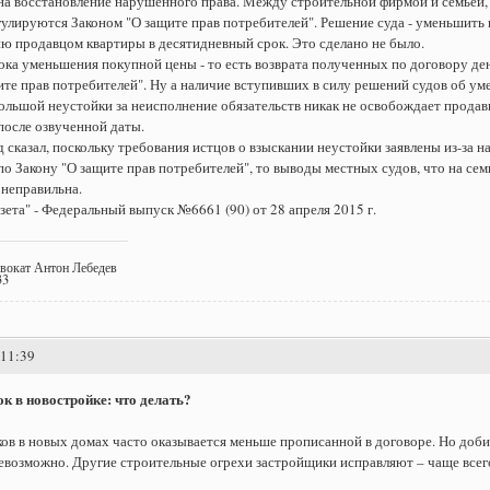
на восстановление нарушенного права. Между строительной фирмой и семьей,
улируются Законом "О защите прав потребителей". Решение суда - уменьшить 
ю продавцом квартиры в десятидневный срок. Это сделано не было.
ка уменьшения покупной цены - то есть возврата полученных по договору ден
ите прав потребителей". Ну а наличие вступивших в силу решений судов об у
ольшой неустойки за неисполнение обязательств никак не освобождает продав
после озвученной даты.
 сказал, поскольку требования истцов о взыскании неустойки заявлены из-за 
по Закону "О защите прав потребителей", то выводы местных судов, что на се
 неправильна.
азета" - Федеральный выпуск №6661 (90) от 28 апреля 2015 г.
двокат Антон Лебедев
33
:11:39
к в новостройке: что делать?
ов в новых домах часто оказывается меньше прописанной в договоре. Но доби
евозможно. Другие строительные огрехи застройщики исправляют – чаще всег