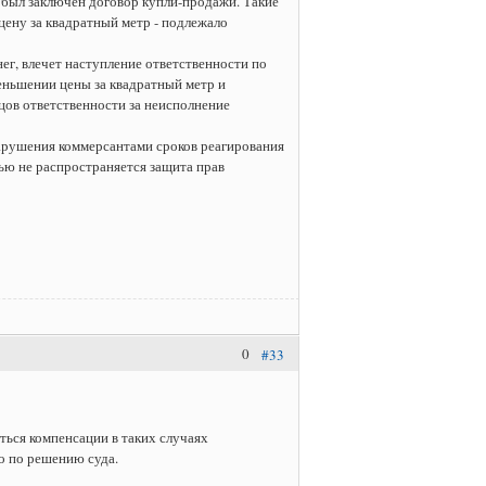
 был заключен договор купли-продажи. Такие
цену за квадратный метр - подлежало
ег, влечет наступление ответственности по
меньшении цены за квадратный метр и
цов ответственности за неисполнение
нарушения коммерсантами сроков реагирования
мью не распространяется защита прав
0
#33
ться компенсации в таких случаях
о по решению суда.