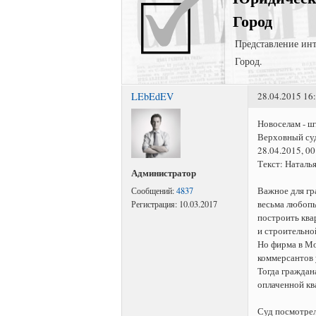
Город
Представление инт
Город.
LEbEdEV
28.04.2015 16
Новоселам - 
Верховный суд
28.04.2015, 00
Текст: Наталь
Администратор
Важное для гр
Сообщений:
4837
весьма любопы
Регистрация:
10.03.2017
построить ква
и строительно
Но фирма в Мо
коммерсантов 
Тогда граждан
оплаченной кв
Суд посмотрел,