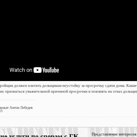
тройщик должен платить дольщикам неустойку за просрочку сдачи дома. Каки
ис признаться уважительной причиной просрочки и повлиять на отказ дольщи
двокат Антон Лебедев
33
е услуги по спорам с ГК
Представление интересов