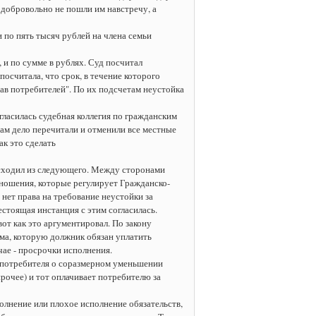
 добровольно не пошли им навстречу, а
 по пять тысяч рублей на члена семьи
 и по сумме в рублях. Суд посчитал
посчитала, что срок, в течение которого
рав потребителей". По их подсчетам неустойка
огласилась судебная коллегия по гражданским
ам дело перечитали и отменили все местные
ак это сделать
исходил из следующего. Между сторонами
отношения, которые регулирует Гражданско-
 нет права на требование неустойки за
стоящая инстанция с этим согласилась.
от как это аргументировал. По закону
ма, которую должник обязан уплатить
чае - просрочки исполнения.
я потребителя о соразмерном уменьшении
очее) и тот оплачивает потребителю за
олнение или плохое исполнение обязательств,