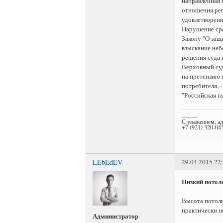
направленная 
отношения рег
удовлетворени
Нарушение сро
Закону "О защ
взыскание неб
решения суда 
Верховный суд
на претензию 
потребителя, -
"Российская г
--------
С уважением, а
+7 (921) 320-04
LEbEdEV
29.04.2015 22
Низкий потоло
Высота потолк
практически н
Администратор