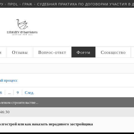
РУМ
ПРОЦЕССУАЛЬНОЕ ПРАВО
ГРАЖДАНСКИЙ ПРОЦЕСС
СУДЕБНАЯ ПРАКТИКА ПО ДОГОВОРАМ УЧАСТИЯ В 
и
Отзывы
Вопрос-ответ
Форум
Сообщество
й процесс
6
...
9
След.
левом строительстве...
:46:30
олгострой или как наказать нерадивого застройщика