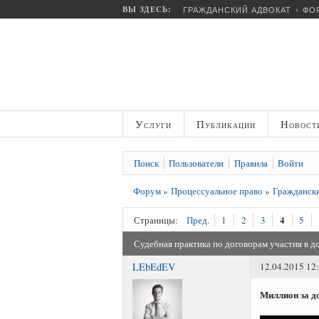
ВЫ ЗДЕСЬ:
ГРАЖДАНСКИЙ АДВОКАТ
ФО
Услуги
Публикации
Новост
Поиск
Пользователи
Правила
Войти
Форум
»
Процессуальное право
»
Граждански
4
Страницы:
Пред.
1
2
3
5
Судебная практика по договорам участия в до
LEbEdEV
12.04.2015 12
Миллион за д