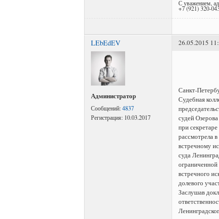
С уважением, а
+7 (921) 320-04
LEbEdEV
26.05.2015 11
Санкт-Петербу
Администратор
Судебная колл
председательс
Сообщений:
4837
судей Озерова 
Регистрация:
10.03.2017
при секретаре
рассмотрела в
встречному ис
суда Ленингра
ограниченной 
встречного ис
долевого участ
Заслушав докл
ответственнос
Ленинградског